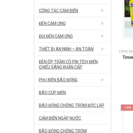
CÔNG TẮC CẢM BIẾN
ĐÈN CẢM ỨNG
ĐUI ĐÈN CẢM ỨNG
THIẾT BỊ AN NINH – AN TOÀN
CÔNG TẮ
Timer
ĐÈN ỐP TRẦN CÓ PIN TÍCH ĐIỆN
CHIẾU SÁNG KHẨN CẤP
PHỤ KIỆN BÁO ĐỘNG
BÁO CÚP ĐIỆN
BÁO ĐỘNG CHỐNG TRỘM ĐỘC LẬP
-10%
CẢM BIẾN NGẬP NƯỚC
BÁO ĐỘNG CHỐNG TRỘM