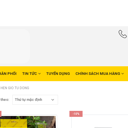
HÂN PHỐI
TIN TỨC
TUYỂN DỤNG
CHÍNH SÁCH MUA HÀNG
 HEN GIO TU DONG
 theo:
-10%