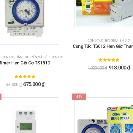
CÔNG TẮC HẸN GIỜ
,
HẸN GIỜ
Công Tắc TS612 Hẹn Giờ Tha
C HẸN GIỜ
,
HÀNG KHUYẾN MÃI SỐC
,
HẸN GIỜ
Timer Hẹn Giờ Cơ TS181D
5.00
ngoài 5
918.000
₫
1.020.000
₫
5.00
ngoài 5
675.000
₫
750.000
₫
-10%