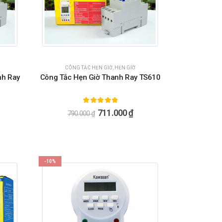
CÔNG TẮC HẸN GIỜ
,
HẸN GIỜ
nh Ray
Công Tắc Hẹn Giờ Thanh Ray TS610
5.00
ngoài 5
711.000
₫
790.000
₫
-10%