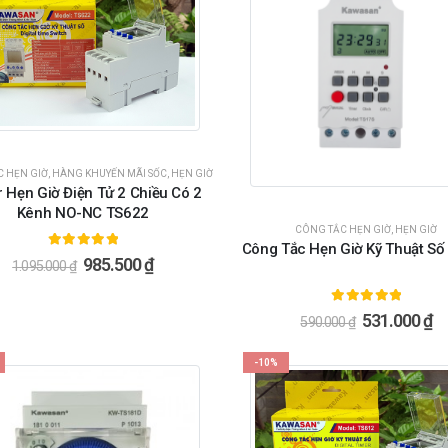
C HẸN GIỜ
,
HÀNG KHUYẾN MÃI SỐC
,
HẸN GIỜ
 Hẹn Giờ Điện Tử 2 Chiều Có 2
Kênh NO-NC TS622
CÔNG TẮC HẸN GIỜ
,
HẸN GIỜ
Công Tắc Hẹn Giờ Kỹ Thuật Số
5.00
ngoài 5
985.500
₫
1.095.000
₫
5.00
ngoài 5
531.000
₫
590.000
₫
-10%