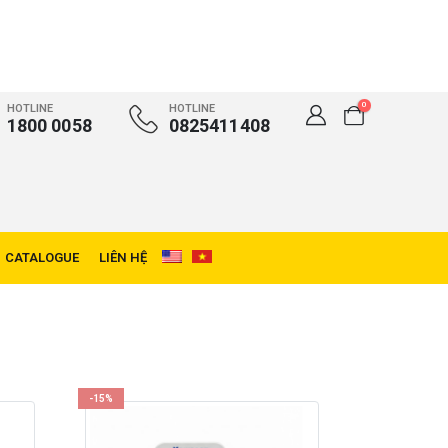
0
HOTLINE
HOTLINE
1800 0058
0825411408
CATALOGUE
LIÊN HỆ
-15%