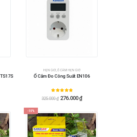
HẸN GIỜ
,
Ổ CẮM HẸN GIỜ
 TS17S
Ổ Cắm Đo Công Suất EN106
5.00
ngoài 5
276.000
₫
325.000
₫
-10%