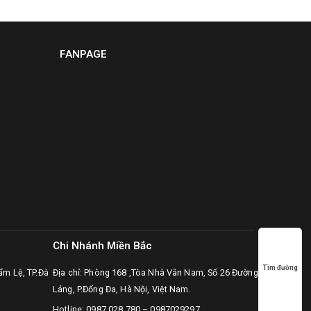
FANPAGE
Chi Nhánh Miền Bắc
Tìm đường
ẩm Lệ, TP.Đà
Địa chỉ: Phòng 168 ,Tòa Nhà Vân Nam, Số 26 Đường
Láng, P.Đống Đa, Hà Nội, Việt Nam.
Hotline:
0987.028.780
–
0987029297