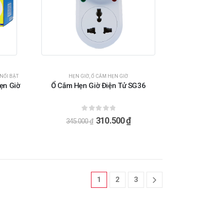
NỔI BẬT
HẸN GIỜ
,
Ổ CẮM HẸN GIỜ
ẹn Giờ
Ổ Cắm Hẹn Giờ Điện Tử SG36
0
ngoài 5
310.500
₫
345.000
₫
1
2
3