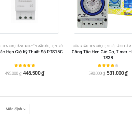
C HẸN GIỜ
,
HÀNG KHUYẾN MÃI SỐC
,
HẸN GIỜ
CÔNG TẮC HẸN GIỜ
,
HẸN GIỜ
,
SẢN PHẨM 
ắc Hẹn Giờ Kỹ Thuật Số PTS15C
Công Tắc Hẹn Giờ Cơ, Timer H
TS38
5.00
ngoài 5
4.00
ngoài 5
445.500
₫
531.000
₫
495.000
₫
590.000
₫