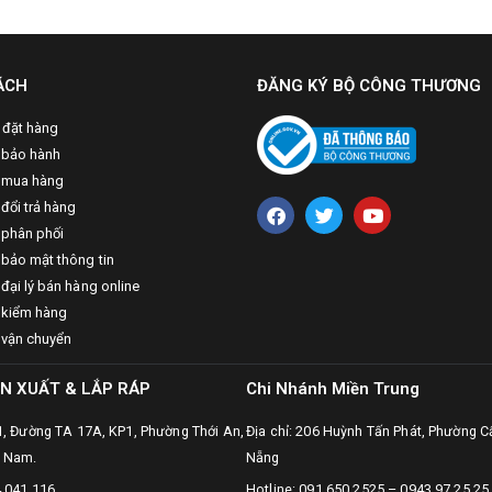
ÁCH
ĐĂNG KÝ BỘ CÔNG THƯƠNG
 đặt hàng
 bảo hành
 mua hàng
đổi trả hàng
 phân phối
 bảo mật thông tin
đại lý bán hàng online
 kiểm hàng
 vận chuyển
N XUẤT & LẮP RÁP
Chi Nhánh Miền Trung
31, Đường TA 17A, KP1, Phường Thới An,
Địa chỉ: 206 Huỳnh Tấn Phát, Phường C
t Nam.
Nẵng
4 041 116
Hotline: 091.650.2525 – 0943.97.25.25