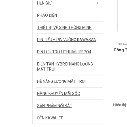
HẸN GIỜ
PHAO ĐIỆN
THIẾT BỊ VỆ SINH THÔNG MINH
PIN TIỂU – PIN VUÔNG KAWASAN
CÔNG TẮ
Công T
PIN LƯU TRỮ LITHIUM LIFEPO4
BIẾN TẦN HYBRID NĂNG LƯỢNG
MẶT TRỜI
HỆ NĂNG LƯỢNG MẶT TRỜI
HÀNG KHUYẾN MÃI SỐC
Hiển thị:
SẢN PHẨM NỔI BẬT
ĐÈN KAWALED