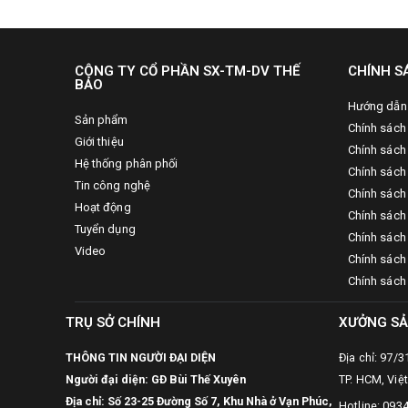
CÔNG TY CỔ PHẦN SX-TM-DV THẾ
CHÍNH S
BẢO
Hướng dẫn
Sản phẩm
Chính sách
Giới thiệu
Chính sách
Hệ thống phân phối
Chính sách 
Tin công nghệ
Chính sách
Hoạt động
Chính sách
Tuyển dụng
Chính sách 
Video
Chính sách
Chính sách
TRỤ SỞ CHÍNH
XƯỞNG SẢ
THÔNG TIN NGƯỜI ĐẠI DIỆN
Địa chỉ: 97/
Người đại diện: GĐ Bùi Thế Xuyên
TP. HCM, Việ
Địa chỉ: Số 23-25 Đường Số 7, Khu Nhà ở Vạn Phúc,
Hotline: 093