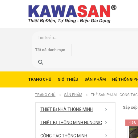
TRANG CHỦ
GIỚI THIỆU
SẢN PHẨM
HỆ THỐNG P
TRANG CHỦ
SẢN PHẨM
THẺ SẢN PHẨM -
CONG TAC
Sắp xếp
THIẾT BỊ NHÀ THÔNG MINH
THIẾT BỊ THÔNG MINH HUNONIC
-10%
CÔNG TẮC THÔNG MINH