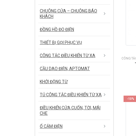
CHUÔNG CỬA – CHUÔNG BÁO
KHÁCH
ĐỒNG HỒ ĐO ĐIỆN
THIẾT BỊ GỌI PHỤC VỤ
CÔNG TẮC ĐIỀU KHIỂN TỪ XA
CÔNG TẮ
CẦU DAO ĐIỆN, APTOMAT
KHỞI ĐỘNG TỪ
TỦ CÔNG TẮC ĐIỀU KHIỂN TỪ XA
-10%
ĐIỀU KHIỂN CỬA CUỐN, TỜI, MÁI
CHE
Ổ CẮM ĐIỆN