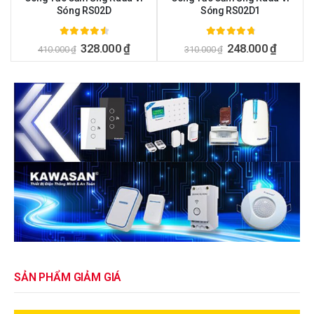
Sóng RS02D
Sóng RS02D1
4.71
ngoài 5
4.86
ngoài 5
328.000
₫
248.000
₫
410.000
₫
310.000
₫
SẢN PHẨM GIẢM GIÁ