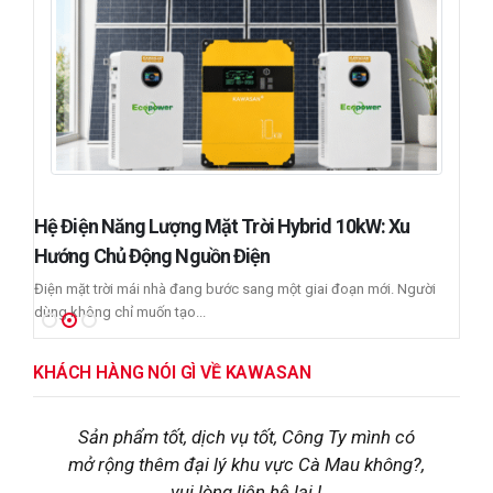
Hệ Điện Năng Lượng Mặt Trời Hybrid 10kW: Xu
T
Hướng Chủ Động Nguồn Điện
L
Điện mặt trời mái nhà đang bước sang một giai đoạn mới. Người
T
dùng không chỉ muốn tạo...
Đ
KHÁCH HÀNG NÓI GÌ VỀ KAWASAN
Công tắc cảm ứng dùng bền, độ nhạy ổn định
,
n