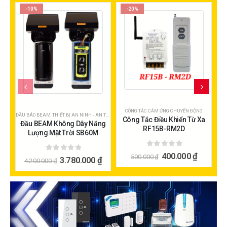
-10%
-20%
CÔNG TẮC CẢM ỨNG CHUYỂN ĐỘNG
CÔN
ĐẦU BÁO BEAM
,
THIẾT BỊ AN NINH - AN TOÀN
Công Tắc Điều Khiển Từ Xa
C
Đầu BEAM Không Dây Năng
RF15B-RM2D
Lượng Mặt Trời SB60M
0
ngoài 5
400.000
₫
500.000
₫
0
ngoài 5
3.780.000
₫
4.200.000
₫