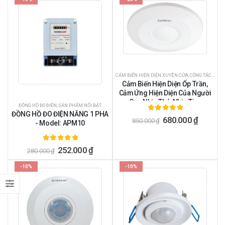
CẢM BIẾN HIỆN DIỆN XUYÊN CỬA
,
CÔNG TẮC CẢM BIẾN
Cảm Biến Hiện Diện Ốp Trần,
Cảm Ứng Hiện Diện Của Người
Qua Nhịp Thở, Nhịp Tim,
ĐỒNG HỒ ĐO ĐIỆN
,
SẢN PHẨM NỔI BẬT
Kawasan PS03BR
ĐỒNG HỒ ĐO ĐIỆN NĂNG 1 PHA
5.00
ngoài 5
680.000
₫
850.000
₫
- Model: APM10
5.00
ngoài 5
252.000
₫
280.000
₫
-10%
-10%