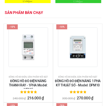
SẢN PHẨM BÁN CHẠY
-10%
-10%
ĐỒNG HỒ ĐO ĐIỆN
,
SẢN PHẨM NỔI BẬT
ĐỒNG HỒ ĐO ĐIỆN
,
SẢN PHẨM NỔI BẬT
ĐỒNG HỒ ĐO ĐIỆN NĂNG
ĐỒNG HỒ ĐO ĐIỆN NĂNG 1 PHA
THANH RAY - 1PHA Model:
KỸ THUẬT SỐ - Model: DPM10
MPM5
5.00
ngoài 5
5.00
ngoài 5
216.000
₫
270.000
₫
240.000
₫
300.000
₫
-10%
-20%