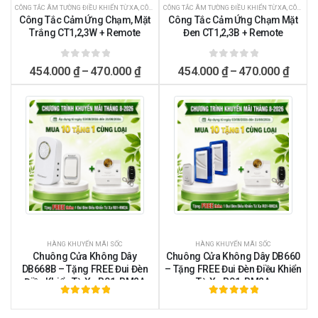
CÔNG TẮC ÂM TƯỜNG ĐIỀU KHIỂN TỪ XA
,
CÔNG TẮC ĐIỀU KHIỂN TỪ XA
CÔNG TẮC ÂM TƯỜNG ĐIỀU KHIỂN TỪ XA
,
CÔNG TẮC ĐIỀU KHIỂN TỪ XA
Công Tắc Cảm Ứng Chạm, Mặt
Công Tắc Cảm Ứng Chạm Mặt
Trắng CT1,2,3W + Remote
Đen CT1,2,3B + Remote
0
ngoài 5
0
ngoài 5
454.000
₫
–
470.000
₫
454.000
₫
–
470.000
₫
HÀNG KHUYẾN MÃI SỐC
HÀNG KHUYẾN MÃI SỐC
Chuông Cửa Không Dây
Chuông Cửa Không Dây DB660
DB668B – Tặng FREE Đui Đèn
– Tặng FREE Đui Đèn Điều Khiển
Điều Khiển Từ Xa R01-RM2A
Từ Xa R01-RM2A
5.00
ngoài 5
5.00
ngoài 5