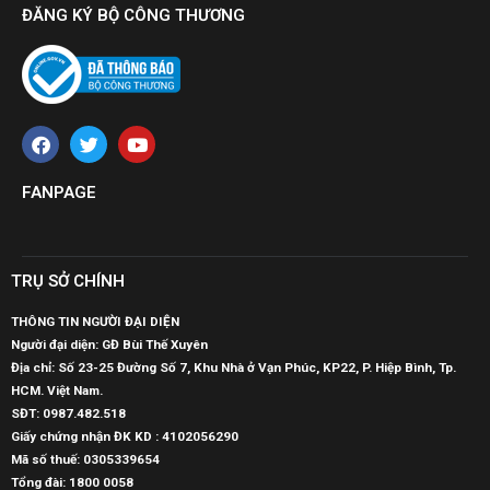
ĐĂNG KÝ BỘ CÔNG THƯƠNG
FANPAGE
TRỤ SỞ CHÍNH
THÔNG TIN NGƯỜI ĐẠI DIỆN
Người đại diện: GĐ Bùi Thế Xuyên
Địa chỉ: Số 23-25 Đường Số 7, Khu Nhà ở Vạn Phúc, KP22, P. Hiệp Bình, Tp.
HCM. Việt Nam.
SĐT:
0987.482.518
Giấy chứng nhận ĐK KD : 4102056290
Mã số thuế:
0305339654
Tổng đài: 1800 0058