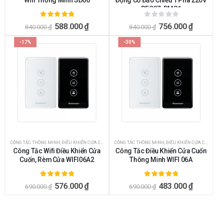
Wifi Thông Minh SD06
Động Cơ Đảo Chiều 1 Pha 220V
RFC07-RMC1
5.00
ngoài 5
0
ngoài 5
588.000
₫
756.000
₫
840.000
₫
840.000
₫
-17%
-30%
CÔNG TẮC THÔNG MINH
,
ĐIỀU KHIỂN CỬA CUỐN, TỜI, MÁI CHE
CÔNG TẮC THÔNG MINH
,
ĐIỀU KHIỂN CỬA CUỐN, TỜI, MÁI CHE
Công Tắc Wifi Điều Khiển Cửa
Công Tắc Điều Khiển Cửa Cuốn
Cuốn, Rèm Cửa WIFI06A2
Thông Minh WIFI 06A
5.00
ngoài 5
5.00
ngoài 5
576.000
₫
483.000
₫
690.000
₫
690.000
₫