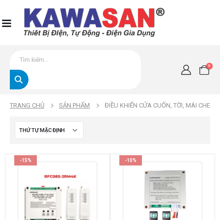
0
TRANG CHỦ
SẢN PHẨM
ĐIỀU KHIỂN CỬA CUỐN, TỜI, MÁI CHE
-15%
-10%