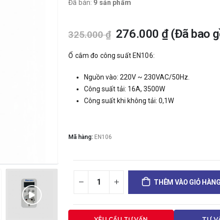
Đã bán:
9 sản phẩm
276.000
₫
(Đã bao 
325.000
₫
Ổ cắm đo công suất EN106:
Nguồn vào: 220V ~ 230VAC/50Hz.
Công suất tải: 16A, 3500W
Công suất khi không tải: 0,1W
Mã hàng:
EN106
THÊM VÀO GIỎ HÀN
YÊU CẦU TƯ VẤN
TƯ V