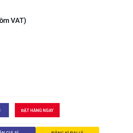
gồm VAT)
G
ĐẶT HÀNG NGAY
ẤN GIÁ SỈ
ĐĂNG KÍ ĐẠI LÝ