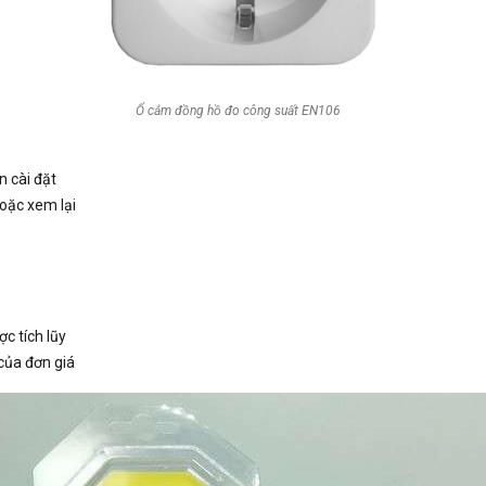
Ổ cắm đồng hồ đo công suất EN106
n cài đặt
hoặc xem lại
ợc tích lũy
của đơn giá