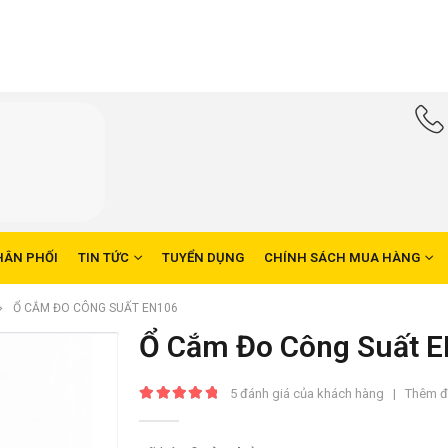
HÂN PHỐI
TIN TỨC
TUYỂN DỤNG
CHÍNH SÁCH MUA HÀNG
Ổ CẮM ĐO CÔNG SUẤT EN106
Ổ Cắm Đo Công Suất 
5
đánh giá của khách hàng
|
Thêm đ
5.00
trong số 5