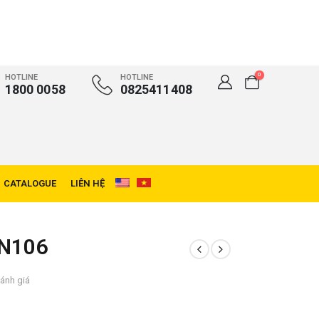
0
HOTLINE
HOTLINE
1800 0058
0825411408
CATALOGUE
LIÊN HỆ
EN106
ánh giá