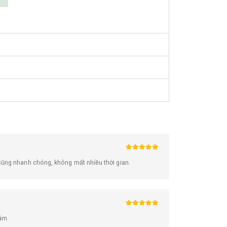
5
trên 5
 cũng nhanh chóng, không mất nhiều thời gian.
5
trên 5
tâm.