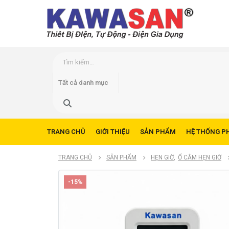
TRANG CHỦ
GIỚI THIỆU
SẢN PHẨM
HỆ THỐNG P
TRANG CHỦ
SẢN PHẨM
HẸN GIỜ
,
Ổ CẮM HẸN GIỜ
-15%