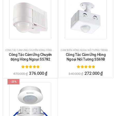
CÔNG TẮC CẢM ỨNG CHUYỂN ĐỘNG
,
CÔNG TẮC CẢM ỨNG HỒNG NGOẠI
CẢM BIẾN HỒNG NGOẠI NỔI TƯỜNG TRONG NHÀ
,
Công Tắc Cảm Ứng Chuyển
Công Tắc Cảm Ứng Hồng
Động Hồng Ngoại SS782
Ngoại Nổi Tường SS69B
5.00
ngoài 5
5.00
ngoài 5
376.000
₫
272.000
₫
470.000
₫
340.000
₫
-20%