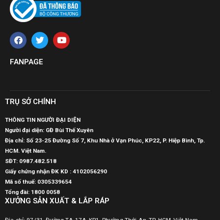
FANPAGE
TRỤ SỞ CHÍNH
THÔNG TIN NGƯỜI ĐẠI DIỆN
Người đại diện: GĐ Bùi Thế Xuyên
Địa chỉ: Số 23-25 Đường Số 7, Khu Nhà ở Vạn Phúc, KP22, P. Hiệp Bình, Tp.
HCM. Việt Nam.
SĐT:
0987.482.518
Giấy chứng nhận ĐK KD : 4102056290
Mã số thuế:
0305339654
Tổng đài: 1800 0058
XƯỞNG SẢN XUẤT & LẮP RÁP
Địa chỉ: 97/31, Đường TA 17A, KP1, Phường Thới An, TP. HCM, Việt Nam.