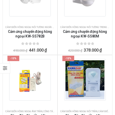
CẢM BIẾN HỒNG NGOẠI NỔI TƯỜNG NGOÀI TRỜI
,
CÔNG TẮC CẢM BIẾN
,
CÔNG TẮC CẢM ỨNG CHUYỂN
CẢM BIẾN HỒNG NGOẠI NỔI TƯỜNG TRONG NHÀ
,
Cảm ứng chuyển động hồng
Cảm ứng chuyển động hồng
ngoại KW-SS782B
ngoại KW-SS80M
0
ngoài 5
0
ngoài 5
441.000
₫
378.000
₫
490.000
₫
420.000
₫
-10%
-10%
CẢM BIẾN HỒNG NGOẠI ÂM TRẦN
,
CÔNG TẮC CẢM BIẾN
CẢM BIẾN HỒNG NGOẠI NỔI TRẦN
,
CÔNG TẮC CẢM ỨNG CHUYỂN ĐỘNG
,
CẢM BIẾN HỒNG NGOẠI NỔI TƯỜNG NGOÀI TRỜI
,
CÔNG 