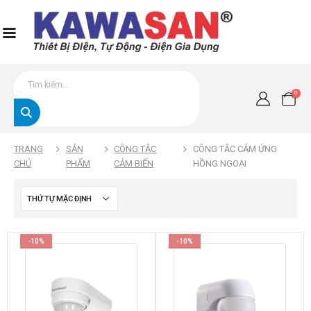
0
TRANG
SẢN
CÔNG TẮC
CÔNG TẮC CẢM ỨNG
CHỦ
PHẨM
CẢM BIẾN
HỒNG NGOẠI
-10%
-10%