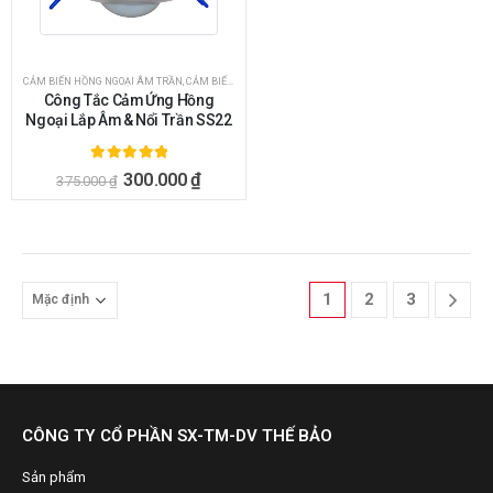
CẢM BIẾN HỒNG NGOẠI ÂM TRẦN
,
CẢM BIẾN HỒNG NGOẠI NỔI TRẦN
,
CÔNG TẮC CẢM BIẾN
,
CÔNG TẮ
Công Tắc Cảm Ứng Hồng
Ngoại Lắp Âm & Nổi Trần SS22
5.00
ngoài 5
300.000
₫
375.000
₫
1
2
3
CÔNG TY CỔ PHẦN SX-TM-DV THẾ BẢO
Sản phẩm