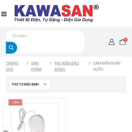
0
TRANG
SẢN
PHỤ KIỆN BÁO
CẢM BIẾN NGẬP
CHỦ
PHẨM
ĐỘNG
NƯỚC
-10%