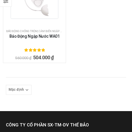
BÁO ĐỘNG CHỐNG TRỘM
,
CẢM BIẾN NGẬP NƯỚC
,
HÀNG KHUYẾN MÃI SỐC
,
PHỤ KIỆN BÁO ĐỘNG
Báo Động Ngập Nước WA01
5.00
ngoài 5
504.000
₫
560.000
₫
CÔNG TY CỔ PHẦN SX-TM-DV THẾ BẢO