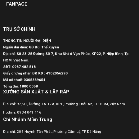
FANPAGE
TRỤ SỞ CHÍNH
THÔNG TIN NGƯỜI ĐẠI DIỆN
Người đại diện: GĐ Bùi Thế Xuyên
Địa chỉ: Số 23-25 Đường Số 7, Khu Nhà ở Vạn Phúc, KP22, P. Hiệp Bình, Tp.
HCM. Việt Nam.
SĐT:
0987.482.518
Giấy chứng nhận ĐK KD : 4102056290
Mã số thuế:
0305339654
Tổng đài: 1800 0058
XƯỞNG SẢN XUẤT & LẮP RÁP
Địa chỉ: 97/31, Đường TA 17A, KP1, Phường Thới An, TP. HCM, Việt Nam.
Hotline: 0934 041 116
Chi Nhánh Miền Trung
Địa chỉ: 206 Huỳnh Tấn Phát, Phường Cẩm Lệ, TP.Đà Nẵng