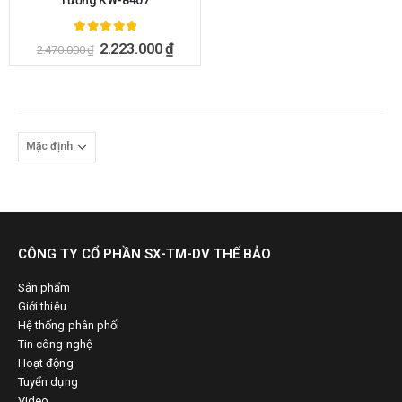
Tường KW-8407
5.00
ngoài 5
2.223.000
₫
2.470.000
₫
CÔNG TY CỔ PHẦN SX-TM-DV THẾ BẢO
Sản phẩm
Giới thiệu
Hệ thống phân phối
Tin công nghệ
Hoạt động
Tuyển dụng
Video