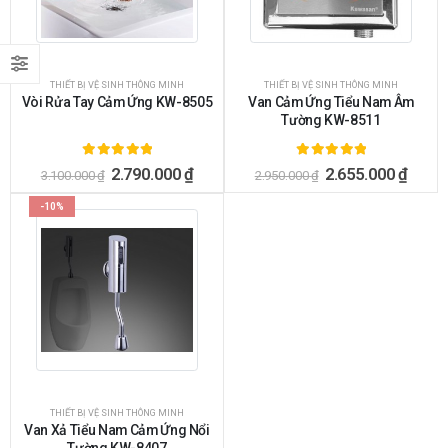
THIẾT BỊ VỆ SINH THÔNG MINH
THIẾT BỊ VỆ SINH THÔNG MINH
Vòi Rửa Tay Cảm Ứng KW-8505
Van Cảm Ứng Tiểu Nam Âm
Tường KW-8511
5.00
ngoài 5
5.00
ngoài 5
2.790.000
₫
2.655.000
₫
3.100.000
₫
2.950.000
₫
-10%
THIẾT BỊ VỆ SINH THÔNG MINH
Van Xả Tiểu Nam Cảm Ứng Nổi