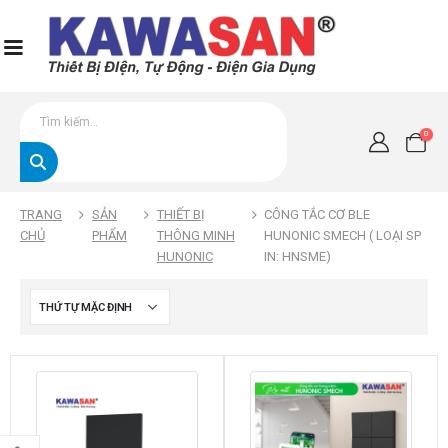
0
TRANG
SẢN
THIẾT BỊ
CÔNG TẮC CƠ BLE
CHỦ
PHẨM
THÔNG MINH
HUNONIC SMECH ( LOẠI SP
HUNONIC
IN: HNSME)