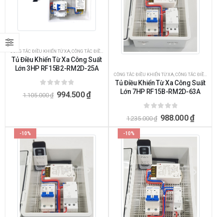
CÔNG TẮC ĐIỀU KHIỂN TỪ XA
,
CÔNG TẮC ĐIỀU KHIỂN TỪ XA BẰNG REMOTE
,
ĐIỀU KHIỂN BẰNG REMO
Tủ Điều Khiển Từ Xa Công Suất
Lớn 3HP RF15B2-RM2D-25A
CÔNG TẮC ĐIỀU KHIỂN TỪ XA
,
CÔNG TẮC ĐIỀU KHIỂN TỪ XA BẰNG REMOTE
Tủ Điều Khiển Từ Xa Công Suất
Lớn 7HP RF15B-RM2D-63A
0
ngoài 5
994.500
₫
1.105.000
₫
0
ngoài 5
988.000
₫
1.235.000
₫
-10%
-10%