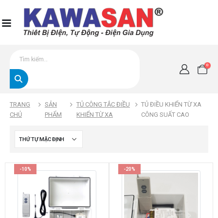
0
TRANG
SẢN
TỦ CÔNG TẮC ĐIỀU
TỦ ĐIỀU KHIỂN TỪ XA
CHỦ
PHẨM
KHIỂN TỪ XA
CÔNG SUẤT CAO
-10%
-20%