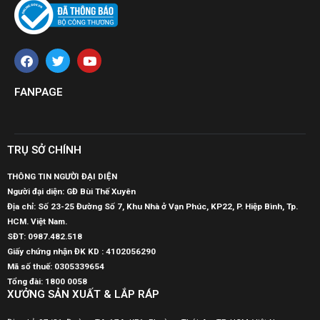
FANPAGE
TRỤ SỞ CHÍNH
THÔNG TIN NGƯỜI ĐẠI DIỆN
Người đại diện: GĐ Bùi Thế Xuyên
Địa chỉ: Số 23-25 Đường Số 7, Khu Nhà ở Vạn Phúc, KP22, P. Hiệp Bình, Tp.
HCM. Việt Nam.
SĐT:
0987.482.518
Giấy chứng nhận ĐK KD : 4102056290
Mã số thuế:
0305339654
Tổng đài: 1800 0058
XƯỞNG SẢN XUẤT & LẮP RÁP