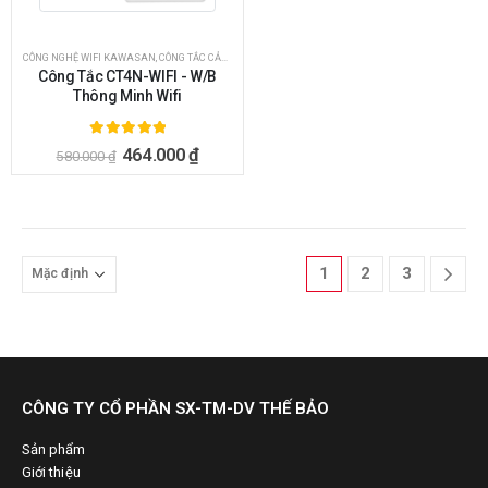
CÔNG NGHỆ WIFI KAWASAN
,
CÔNG TẮC CẢM ỨNG WIFI ÂM TƯỜNG
,
CÔNG TẮC THÔNG MINH
,
CÔNG T
Công Tắc CT4N-WIFI - W/B
Thông Minh Wifi
5.00
ngoài 5
464.000
₫
580.000
₫
1
2
3
CÔNG TY CỔ PHẦN SX-TM-DV THẾ BẢO
Sản phẩm
Giới thiệu