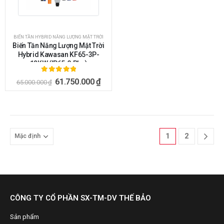
BIẾN TẦN HYBRID NĂNG LƯỢNG MẶT TRỜI
Biến Tần Năng Lượng Mặt Trời
Hybrid Kawasan KF65-3P-
12KW (IP65, 3 Pha)
5.00
ngoài 5
61.750.000
₫
65.000.000
₫
1
2
CÔNG TY CỔ PHẦN SX-TM-DV THẾ BẢO
Sản phẩm