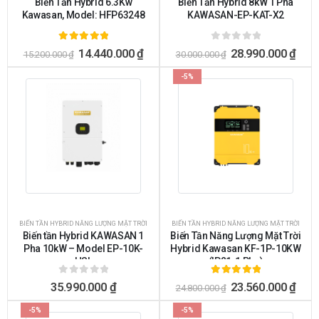
Biến Tần Hybrid 6.3Kw
Biến Tần Hybrid 8kW 1 Pha
Kawasan, Model: HFP63248
KAWASAN-EP-KAT-X2
5.00
ngoài 5
0
ngoài 5
14.440.000
₫
28.990.000
₫
15.200.000
₫
30.000.000
₫
-5%
BIẾN TẦN HYBRID NĂNG LƯỢNG MẶT TRỜI
BIẾN TẦN HYBRID NĂNG LƯỢNG MẶT TRỜI
Biến tần Hybrid KAWASAN 1
Biến Tần Năng Lượng Mặt Trời
Pha 10kW – Model EP-10K-
Hybrid Kawasan KF-1P-10KW
HSL
(IP21, 1 Pha)
0
ngoài 5
5.00
ngoài 5
35.990.000
₫
23.560.000
₫
24.800.000
₫
-5%
-5%