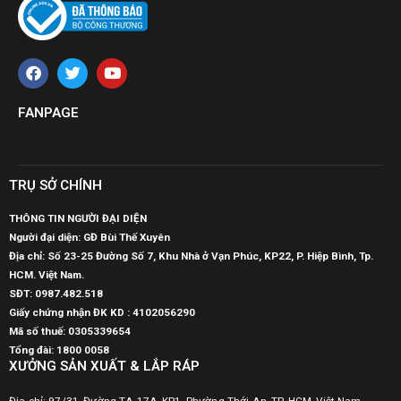
FANPAGE
TRỤ SỞ CHÍNH
THÔNG TIN NGƯỜI ĐẠI DIỆN
Người đại diện: GĐ Bùi Thế Xuyên
Địa chỉ: Số 23-25 Đường Số 7, Khu Nhà ở Vạn Phúc, KP22, P. Hiệp Bình, Tp.
HCM. Việt Nam.
SĐT:
0987.482.518
Giấy chứng nhận ĐK KD : 4102056290
Mã số thuế:
0305339654
Tổng đài: 1800 0058
XƯỞNG SẢN XUẤT & LẮP RÁP
Địa chỉ: 97/31, Đường TA 17A, KP1, Phường Thới An, TP. HCM, Việt Nam.