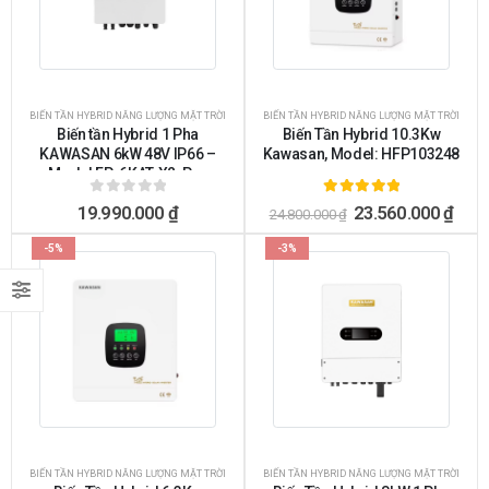
BIẾN TẦN HYBRID NĂNG LƯỢNG MẶT TRỜI
BIẾN TẦN HYBRID NĂNG LƯỢNG MẶT TRỜI
Biến tần Hybrid 1 Pha
Biến Tần Hybrid 10.3Kw
KAWASAN 6kW 48V IP66 –
Kawasan, Model: HFP103248
Model EP-6KAT-X2-Pro
0
ngoài 5
5.00
ngoài 5
19.990.000
₫
23.560.000
₫
24.800.000
₫
-5%
-3%
BIẾN TẦN HYBRID NĂNG LƯỢNG MẶT TRỜI
BIẾN TẦN HYBRID NĂNG LƯỢNG MẶT TRỜI