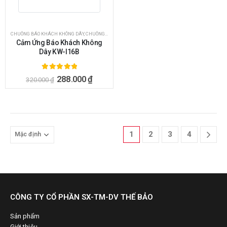
CHUÔNG BÁO KHÁCH KHÔNG DÂY
,
CHUÔNG CỬA - CHUÔNG BÁO KHÁCH
Cảm Ứng Báo Khách Không
Dây KW-I16B
5.00
ngoài 5
288.000
₫
320.000
₫
1
2
3
4
CÔNG TY CỔ PHẦN SX-TM-DV THẾ BẢO
Sản phẩm
Giới thiệu