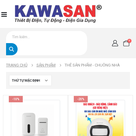
0
TRANG CHỦ
SẢN PHẨM
THẺ SẢN PHẨM -
CHUÔNG NHÀ
-10%
-20%