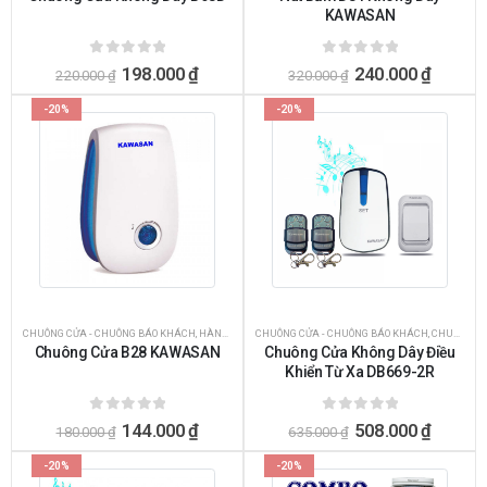
KAWASAN
0
ngoài 5
0
ngoài 5
198.000
₫
240.000
₫
220.000
₫
320.000
₫
-20%
-20%
CHUÔNG CỬA - CHUÔNG BÁO KHÁCH
,
HÀNG KHUYẾN MÃI SỐC
CHUÔNG CỬA - CHUÔNG BÁO KHÁCH
,
PHỤ KIỆN TÍCH HỢP THÊM CHUÔNG
,
CHUÔNG CỬA KHÔNG DÂY
Chuông Cửa B28 KAWASAN
Chuông Cửa Không Dây Điều
Khiển Từ Xa DB669-2R
0
ngoài 5
0
ngoài 5
144.000
₫
508.000
₫
180.000
₫
635.000
₫
-20%
-20%