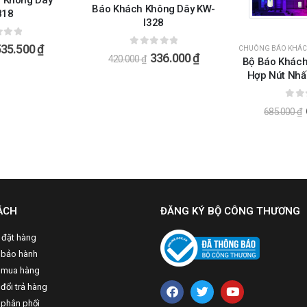
 Không Dây
Báo Khách Không Dây KW-
818
I328
ài 5
535.500
₫
CHUÔNG BÁO KHÁC
0
ngoài 5
336.000
₫
420.000
₫
Bộ Báo Khách
Hợp Nút Nhấ
I61
0
ng
685.000
₫
ÁCH
ĐĂNG KÝ BỘ CÔNG THƯƠNG
 đặt hàng
 bảo hành
 mua hàng
đổi trả hàng
 phân phối