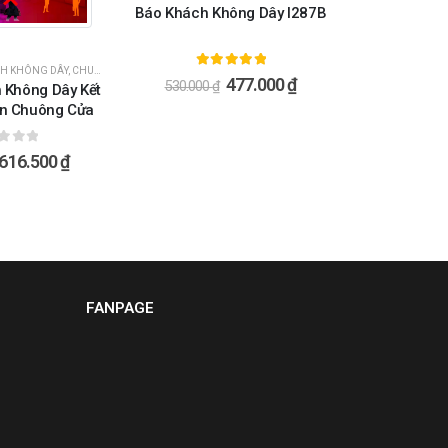
Báo Khách Không Dây I287B
H KHÔNG DÂY
,
CHUÔNG CỬA - CHUÔNG BÁO KHÁCH
5.00
ngoài 5
477.000
₫
530.000
₫
 Không Dây Kết
n Chuông Cửa
8A-D
oài 5
616.500
₫
FANPAGE