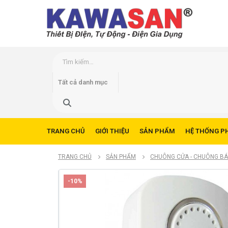
TRANG CHỦ
GIỚI THIỆU
SẢN PHẨM
HỆ THỐNG P
TRANG CHỦ
SẢN PHẨM
CHUÔNG CỬA - CHUÔNG B
-10%