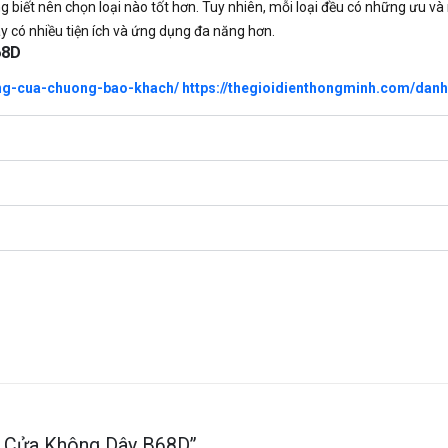
g biết nên chọn loại nào tốt hơn. Tuy nhiên, mỗi loại đều có những ưu 
 có nhiều tiện ích và ứng dụng đa năng hơn.
68D
ng-cua-chuong-bao-khach/
https://thegioidienthongminh.com/da
ng Cửa Không Dây B68D”