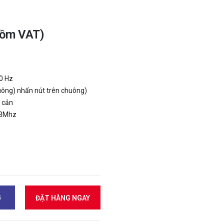
gồm VAT)
0 Hz
uông) nhấn nút trên chuông)
 cản
33Mhz
G
ĐẶT HÀNG NGAY