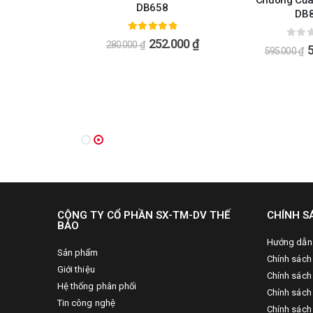
Chuông Cửa
DB658
ng Dây D66B
DB
5.00
ngoài 5
252.000
₫
280.000
₫
0
ngo
595.000
₫
ài 5
17.000
₫
CÔNG TY CỔ PHẦN SX-TM-DV THẾ
CHÍNH S
BẢO
Hướng dẫn
Sản phẩm
Chính sách
Giới thiệu
Chính sách
Hệ thống phân phối
Chính sách 
Tin công nghệ
Chính sách