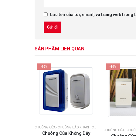
Lưu tên của tôi, email, và trang web trong t
SẢN PHẨM LIÊN QUAN
-10%
-10%
CHUÔNG CỬA - CHUÔNG BÁO KHÁCH
,
CHUÔNG CỬA KHÔNG DÂY
,
HÀ
CHUÔNG CỬA - CHU
Chuông Cửa Không Dây
UÔNG BÁO KHÁCH