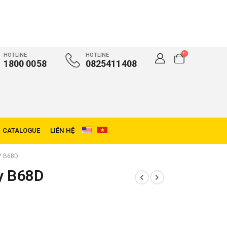
0
HOTLINE
HOTLINE
1800 0058
0825411408
CATALOGUE
LIÊN HỆ
Y B68D
y B68D