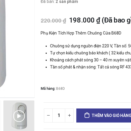
Đã bán:
2 sản phẩm
198.000
₫
(Đã bao 
220.000
₫
Phụ Kiện Tích Hợp Thêm Chuông Cửa B68D
Chuông sử dụng nguồn điện 220 V, Tần số: 5
Tự chọn kiểu chuông báo khách ( 32 kiểu ch
Khoảng cách phát sóng 30 – 40 m xuyên vật
Tần số phát & nhận sóng: Tất cả sóng RF 4
Mã hàng:
B68D
THÊM VÀO GIỎ HÀN