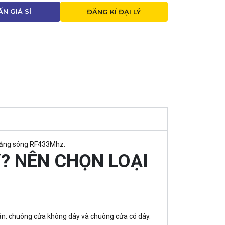
ẤN GIÁ SỈ
ĐĂNG KÍ ĐẠI LÝ
 bằng sóng RF433Mhz.
? NÊN CHỌN LOẠI
ơ bản: chuông cửa không dây và chuông cửa có dây.