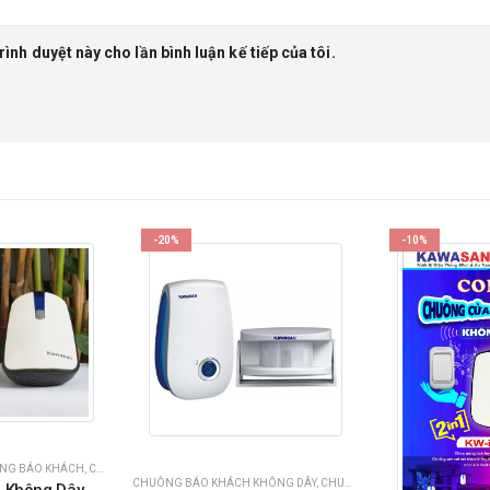
rình duyệt này cho lần bình luận kế tiếp của tôi.
-20%
-10%
NG KHUYẾN MÃI SỐC
,
SẢN PHẨM NỔI BẬT
ÔNG BÁO KHÁCH
,
CHUÔNG CỬA KHÔNG DÂY
CHUÔNG BÁO KHÁCH KHÔNG DÂY
,
CHUÔNG CỬA - CHUÔNG BÁO KHÁCH