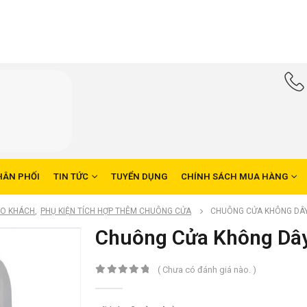
HÂN PHỐI
TIN TỨC
TUYỂN DỤNG
CHÍNH SÁCH MUA HÀNG
ÁO KHÁCH
,
PHỤ KIỆN TÍCH HỢP THÊM CHUÔNG CỬA
CHUÔNG CỬA KHÔNG DÂ
Chuông Cửa Không Dâ
( Chưa có đánh giá nào. )
0
trong số 5