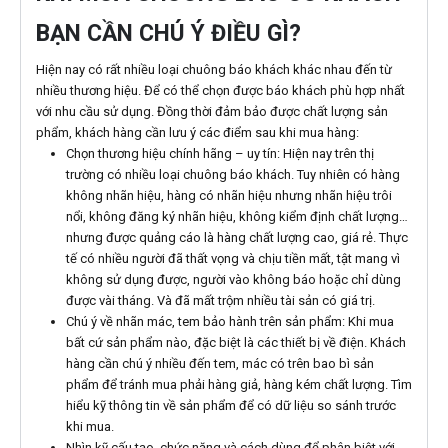
BẠN CẦN CHÚ Ý ĐIỀU GÌ?
Hiện nay có rất nhiều loại chuông báo khách khác nhau đến từ
nhiều thương hiệu. Để có thể chọn được báo khách phù hợp nhất
với nhu cầu sử dụng. Đồng thời đảm bảo được chất lượng sản
phẩm, khách hàng cần lưu ý các điểm sau khi mua hàng:
Chọn thương hiệu chính hãng – uy tín: Hiện nay trên thị
trường có nhiều loại chuông báo khách. Tuy nhiên có hàng
không nhãn hiệu, hàng có nhãn hiệu nhưng nhãn hiệu trôi
nổi, không đăng ký nhãn hiệu, không kiểm định chất lượng…
nhưng được quảng cáo là hàng chất lượng cao, giá rẻ. Thực
tế có nhiều người đã thất vọng và chịu tiền mất, tật mang vì
không sử dụng được, người vào không báo hoặc chỉ dùng
được vài tháng. Và đã mất trộm nhiều tài sản có giá trị.
Chú ý về nhãn mác, tem bảo hành trên sản phẩm: Khi mua
bất cứ sản phẩm nào, đặc biệt là các thiết bị về điện. Khách
hàng cần chú ý nhiều đến tem, mác có trên bao bì sản
phẩm để tránh mua phải hàng giả, hàng kém chất lượng. Tìm
hiểu kỹ thông tin về sản phẩm để có dữ liệu so sánh trước
khi mua.
Nhìn kỹ cấu tạo, chức năng và cách dùng để phân biệt với