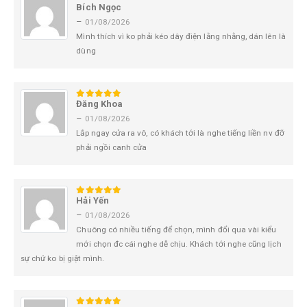
Bích Ngọc
5
trên 5
–
01/08/2026
Mình thích vì ko phải kéo dây điện lằng nhằng, dán lên là
dùng
Đăng Khoa
5
trên 5
–
01/08/2026
Lắp ngay cửa ra vô, có khách tới là nghe tiếng liền nv đỡ
phải ngồi canh cửa
Hải Yến
5
trên 5
–
01/08/2026
Chuông có nhiều tiếng để chọn, mình đổi qua vài kiểu
mới chọn đc cái nghe dễ chịu. Khách tới nghe cũng lịch
sự chứ ko bị giật mình.