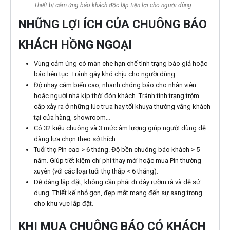
Thiết bị cảm ứng báo khách độc lập tiện lợi cho người dùng
NHỮNG LỢI ÍCH CỦA CHUÔNG BÁO
KHÁCH HỒNG NGOẠI
Vùng cảm ứng có màn che hạn chế tình trạng báo giả hoặc
báo liên tục. Tránh gây khó chịu cho người dùng.
Độ nhạy cảm biến cao, nhanh chóng báo cho nhân viên
hoặc người nhà kịp thời đón khách. Tránh tình trạng trộm
cắp xảy ra ở những lúc trưa hay tối khuya thường vắng khách
tại cửa hàng, showroom…
Có 32 kiểu chuông và 3 mức âm lượng giúp người dùng dễ
dàng lựa chọn theo sở thích.
Tuổi thọ Pin cao > 6 tháng. Độ bền chuông báo khách > 5
năm. Giúp tiết kiệm chi phí thay mới hoặc mua Pin thường
xuyên (với các loại tuổi thọ thấp < 6 tháng).
Dễ dàng lắp đặt, không cần phải đi dây rườm rà và dễ sử
dụng. Thiết kế nhỏ gọn, đẹp mắt mang đến sự sang trọng
cho khu vực lắp đặt.
KHI MUA CHUÔNG BÁO CÓ KHÁCH