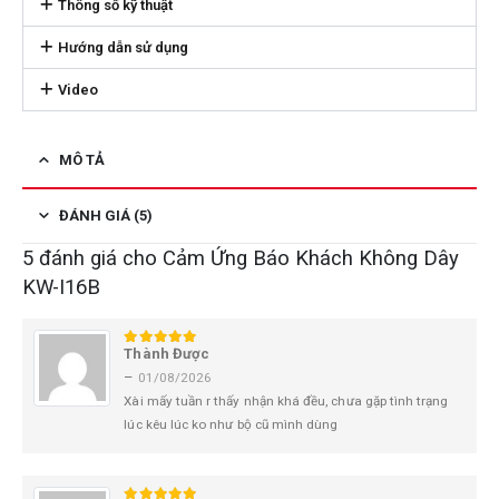
Thông số kỹ thuật
Hướng dẫn sử dụng
Video
MÔ TẢ
ĐÁNH GIÁ (5)
5 đánh giá cho
Cảm Ứng Báo Khách Không Dây
KW-I16B
Thành Được
5
trên 5
–
01/08/2026
Xài mấy tuần r thấy nhận khá đều, chưa gặp tình trạng
lúc kêu lúc ko như bộ cũ mình dùng