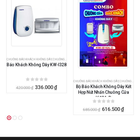
CHUÔNG BÁO KHÁCH KHÔNG DÂY
,
CHUÔNG CỬA - CHUÔNG BÁO KHÁCH
Báo Khách Không Dây KW-I328
CHUÔNG BÁO KHÁCH KHÔNG DÂY
,
CHUÔNG CỬA - CHUÔNG BÁO KHÁCH
0
ngoài 5
Bộ Báo Khách Không Dây Kết
336.000
₫
420.000
₫
Hợp Nút Nhấn Chuông Cửa
I618A-D
0
ngoài 5
616.500
₫
685.000
₫