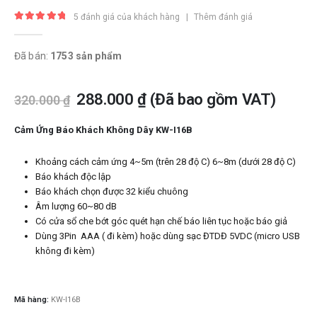
5
đánh giá của khách hàng
|
Thêm đánh giá
5.00
trong số 5
Đã bán:
1753 sản phẩm
288.000
₫
(Đã bao gồm VAT)
320.000
₫
Cảm Ứng Báo Khách Không Dây KW-I16B
Khoảng cách cảm ứng 4~5m (trên 28 độ C) 6~8m (dưới 28 độ C)
Báo khách độc lập
Báo khách chọn được 32 kiểu chuông
Âm lượng 60~80 dB
Có cửa sổ che bớt góc quét hạn chế báo liên tục hoặc báo giả
Dùng 3Pin AAA ( đi kèm) hoặc dùng sạc ĐTDĐ 5VDC (micro USB
không đi kèm)
Mã hàng:
KW-I16B