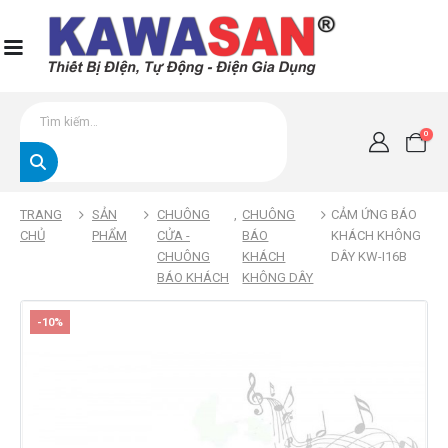
0
TRANG
SẢN
CHUÔNG
,
CHUÔNG
CẢM ỨNG BÁO
CHỦ
PHẨM
CỬA -
BÁO
KHÁCH KHÔNG
CHUÔNG
KHÁCH
DÂY KW-I16B
BÁO KHÁCH
KHÔNG DÂY
-10%