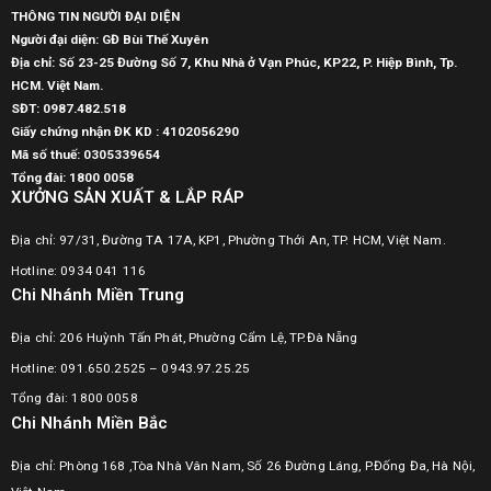
THÔNG TIN NGƯỜI ĐẠI DIỆN
Người đại diện: GĐ Bùi Thế Xuyên
Địa chỉ: Số 23-25 Đường Số 7, Khu Nhà ở Vạn Phúc, KP22, P. Hiệp Bình, Tp.
HCM. Việt Nam.
SĐT:
0987.482.518
Giấy chứng nhận ĐK KD : 4102056290
Mã số thuế:
0305339654
Tổng đài: 1800 0058
XƯỞNG SẢN XUẤT & LẮP RÁP
Địa chỉ: 97/31, Đường TA 17A, KP1, Phường Thới An, TP. HCM, Việt Nam.
Hotline: 0934 041 116
Chi Nhánh Miền Trung
Địa chỉ: 206 Huỳnh Tấn Phát, Phường Cẩm Lệ, TP.Đà Nẵng
Hotline: 091.650.2525 – 0943.97.25.25
Tổng đài: 1800 0058
Chi Nhánh Miền Bắc
Địa chỉ: Phòng 168 ,Tòa Nhà Vân Nam, Số 26 Đường Láng, P.Đống Đa, Hà Nội,