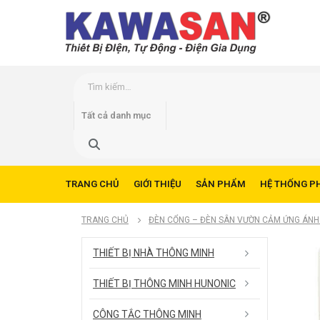
TRANG CHỦ
GIỚI THIỆU
SẢN PHẨM
HỆ THỐNG P
TRANG CHỦ
ĐÈN CỔNG – ĐÈN SÂN VƯỜN CẢM ỨNG ÁNH
THIẾT BỊ NHÀ THÔNG MINH
THIẾT BỊ THÔNG MINH HUNONIC
CÔNG TẮC THÔNG MINH