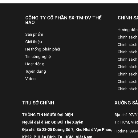
CÔNG TY CỔ PHẦN SX-TM-DV THẾ
CHÍNH S
BẢO
Hướng dẫn
Sản phẩm
Chính sách
Giới thiệu
Chính sách
Hệ thống phân phối
Chính sách 
Tin công nghệ
Chính sách
Hoạt động
Chính sách
Tuyển dụng
Chính sách 
Video
Chính sách
Chính sách
TRỤ SỞ CHÍNH
XƯỞNG SẢ
THÔNG TIN NGƯỜI ĐẠI DIỆN
Địa chỉ: 97/
Người đại diện: GĐ Bùi Thế Xuyên
TP. HCM, Việ
Địa chỉ: Số 23-25 Đường Số 7, Khu Nhà ở Vạn Phúc,
Hotline: 093
KP22, P. Hiệp Bình, Tp. HCM. Việt Nam.