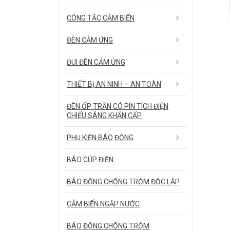
CÔNG TẮC CẢM BIẾN
ĐÈN CẢM ỨNG
ĐUI ĐÈN CẢM ỨNG
THIẾT BỊ AN NINH – AN TOÀN
ĐÈN ỐP TRẦN CÓ PIN TÍCH ĐIỆN
CHIẾU SÁNG KHẨN CẤP
PHỤ KIỆN BÁO ĐỘNG
BÁO CÚP ĐIỆN
BÁO ĐỘNG CHỐNG TRỘM ĐỘC LẬP
CẢM BIẾN NGẬP NƯỚC
BÁO ĐỘNG CHỐNG TRỘM