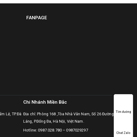
FANPAGE
Chi Nhánh Miền Bắc
Tìm đường
ẩm Lệ, TP.Đà
Địa chỉ: Phòng 168 ,Tòa Nhà Vân Nam, Số 26 Đường
Láng, P.Đống Đa, Hà Nội, Việt Nam.
Hotline:
0987.028.780
–
0987029297
Chat Zalo