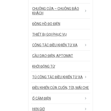
CHUÔNG CỬA – CHUÔNG BÁO
KHÁCH
ĐỒNG HỒ ĐO ĐIỆN
THIẾT BỊ GỌI PHỤC VỤ
CÔNG TẮC ĐIỀU KHIỂN TỪ XA
CẦU DAO ĐIỆN, APTOMAT
KHỞI ĐỘNG TỪ
TỦ CÔNG TẮC ĐIỀU KHIỂN TỪ XA
ĐIỀU KHIỂN CỬA CUỐN, TỜI, MÁI CHE
Ổ CẮM ĐIỆN
HẸN GIỜ