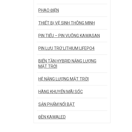
PHAO ĐIỆN
THIẾT BỊ VỆ SINH THÔNG MINH
PIN TIỂU – PIN VUÔNG KAWASAN
PIN LƯU TRỮ LITHIUM LIFEPO4
BIẾN TẦN HYBRID NĂNG LƯỢNG
MẶT TRỜI
HỆ NĂNG LƯỢNG MẶT TRỜI
HÀNG KHUYẾN MÃI SỐC
SẢN PHẨM NỔI BẬT
ĐÈN KAWALED