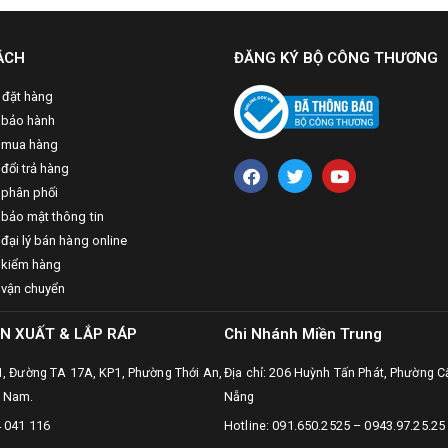
ÁCH
ĐĂNG KÝ BỘ CÔNG THƯƠNG
 đặt hàng
 bảo hành
 mua hàng
đổi trả hàng
 phân phối
 bảo mật thông tin
đại lý bán hàng online
 kiểm hàng
 vận chuyển
N XUẤT & LẮP RÁP
Chi Nhánh Miền Trung
31, Đường TA 17A, KP1, Phường Thới An,
Địa chỉ: 206 Huỳnh Tấn Phát, Phường C
t Nam.
Nẵng
4 041 116
Hotline: 091.650.2525 – 0943.97.25.25