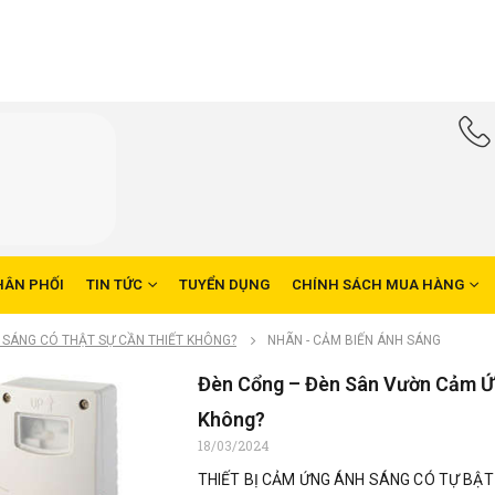
HÂN PHỐI
TIN TỨC
TUYỂN DỤNG
CHÍNH SÁCH MUA HÀNG
 SÁNG CÓ THẬT SỰ CẦN THIẾT KHÔNG?
NHÃN -
CẢM BIẾN ÁNH SÁNG
Đèn Cổng – Đèn Sân Vườn Cảm Ứ
Không?
18/03/2024
THIẾT BỊ CẢM ỨNG ÁNH SÁNG CÓ TỰ BẬT K