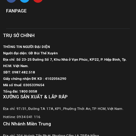
FANPAGE
TRỤ SỞ CHÍNH
THÔNG TIN NGƯỜI ĐẠI DIỆN
Người đại diện: GĐ Bùi Thế Xuyên
Địa chỉ: Số 23-25 Đường Số 7, Khu Nhà ở Vạn Phúc, KP22, P. Hiệp Bình, Tp.
HCM. Việt Nam.
SĐT:
0987.482.518
Giấy chứng nhận ĐK KD : 4102056290
Mã số thuế:
0305339654
Tổng đài: 1800 0058
XƯỞNG SẢN XUẤT & LẮP RÁP
Địa chỉ: 97/31, Đường TA 17A, KP1, Phường Thới An, TP. HCM, Việt Nam.
Hotline: 0934 041 116
Chi Nhánh Miền Trung
Địa chỉ: 206 Huỳnh Tấn Phát, Phường Cẩm Lệ, TP.Đà Nẵng