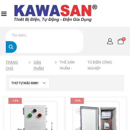
0
TRANG
SẢN
THẺ SẢN
TỦ ĐIỆN CÔNG
CHỦ
PHẨM
PHẨM -
NGHIỆP
-10%
-15%