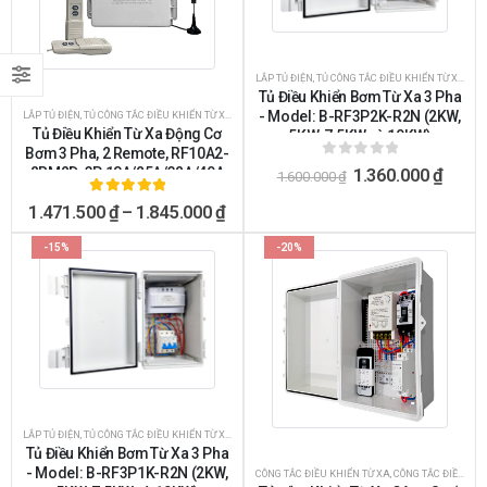
LẮP TỦ ĐIỆN
,
TỦ CÔNG TẮC ĐIỀU KHIỂN TỪ XA
Tủ Điều Khiển Bơm Từ Xa 3 Pha
- Model: B-RF3P2K-R2N (2KW,
LẮP TỦ ĐIỆN
,
TỦ CÔNG TẮC ĐIỀU KHIỂN TỪ XA
Tủ Điều Khiển Từ Xa Động Cơ
5KW, 7.5KW và 10KW)
Bơm 3 Pha, 2 Remote, RF10A2-
0
ngoài 5
2RM2D-3P 18A/25A/32A/40A
1.360.000
₫
1.600.000
₫
5.00
ngoài 5
1.471.500
₫
–
1.845.000
₫
-15%
-20%
LẮP TỦ ĐIỆN
,
TỦ CÔNG TẮC ĐIỀU KHIỂN TỪ XA
Tủ Điều Khiển Bơm Từ Xa 3 Pha
- Model: B-RF3P1K-R2N (2KW,
CÔNG TẮC ĐIỀU KHIỂN TỪ XA
,
CÔNG TẮC ĐIỀU KHIỂN TỪ XA BẰNG REMOTE