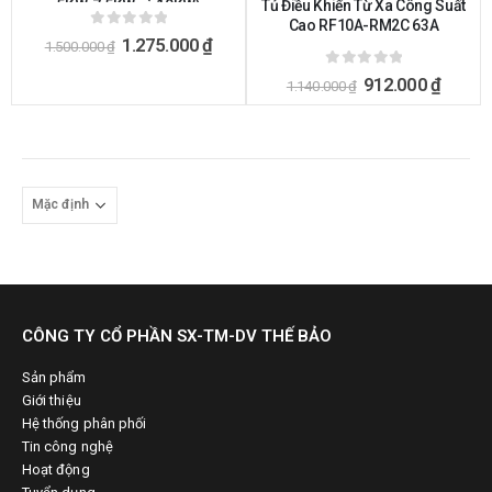
Tủ Điều Khiển Từ Xa Công Suất
5KW, 7.5KW và 10KW)
Cao RF10A-RM2C 63A
0
ngoài 5
1.275.000
₫
1.500.000
₫
0
ngoài 5
912.000
₫
1.140.000
₫
CÔNG TY CỔ PHẦN SX-TM-DV THẾ BẢO
Sản phẩm
Giới thiệu
Hệ thống phân phối
Tin công nghệ
Hoạt động