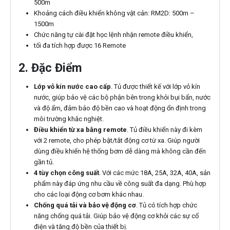
500m
Khoảng cách điều khiển không vật cản: RM2D: 500m –
1500m
Chức năng tự cài đặt học lệnh nhận remote điều khiển,
tối đa tích hợp được 16 Remote
2. Đặc Điểm
Lớp vỏ kín nước cao cấp
. Tủ được thiết kế với lớp vỏ kín
nước, giúp bảo vệ các bộ phận bên trong khỏi bụi bẩn, nước
và độ ẩm, đảm bảo độ bền cao và hoạt động ổn định trong
môi trường khắc nghiệt.
Điều khiển từ xa bằng remote
. Tủ điều khiển này đi kèm
với 2 remote, cho phép bật/tắt động cơ từ xa. Giúp người
dùng điều khiển hệ thống bơm dễ dàng mà không cần đến
gần tủ.
4 tùy chọn công suất
. Với các mức 18A, 25A, 32A, 40A, sản
phẩm này đáp ứng nhu cầu về công suất đa dạng. Phù hợp
cho các loại động cơ bơm khác nhau.
Chống quá tải và bảo vệ động cơ
. Tủ có tích hợp chức
năng chống quá tải. Giúp bảo vệ động cơ khỏi các sự cố
điện và tăng độ bền của thiết bị.