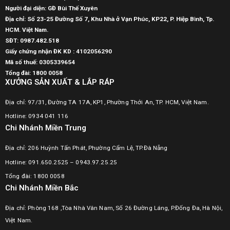
Người đại diện: GĐ Bùi Thế Xuyên
Địa chỉ: Số 23-25 Đường Số 7, Khu Nhà ở Vạn Phúc, KP22, P. Hiệp Bình, Tp.
HCM. Việt Nam.
SĐT:
0987.482.518
Giấy chứng nhận ĐK KD : 4102056290
Mã số thuế:
0305339654
Tổng đài: 1800 0058
XƯỞNG SẢN XUẤT & LẮP RÁP
Địa chỉ: 97/31, Đường TA 17A, KP1, Phường Thới An, TP. HCM, Việt Nam.
Hotline: 0934 041 116
Chi Nhánh Miền Trung
Địa chỉ: 206 Huỳnh Tấn Phát, Phường Cẩm Lệ, TP.Đà Nẵng
Hotline: 091.650.2525 – 0943.97.25.25
Tổng đài: 1800 0058
Chi Nhánh Miền Bắc
Địa chỉ: Phòng 168 ,Tòa Nhà Vân Nam, Số 26 Đường Láng, P.Đống Đa, Hà Nội,
Việt Nam.