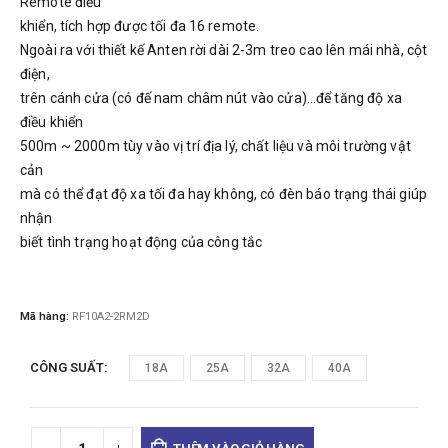
Remote điều
khiển, tích hợp được tối đa 16 remote.
Ngoài ra với thiết kế Anten rời dài 2-3m treo cao lên mái nhà, cột
điện,
trên cánh cửa (có đế nam châm nút vào cửa)…để tăng độ xa
điều khiển
500m ~ 2000m tùy vào vị trí địa lý, chất liệu và môi trường vật
cản
mà có thể đạt độ xa tối đa hay không,
có đèn báo trạng thái giúp
nhận
biết tình trạng hoạt động của công tắc
Mã hàng:
RF10A2-2RM2D
CÔNG SUẤT
18A
25A
32A
40A