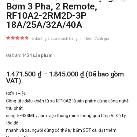
Bơm 3 Pha, 2 Remote,
RF10A2-2RM2D-3P
18A/25A/32A/40A
5
đánh giá của khách hàng
|
Thêm đánh giá
5.00
trong số 5
Đã bán:
1454 sản phẩm
1.471.500
₫
–
1.845.000
₫
(Đã bao gồm
VAT)
GIỚI THIỆU:
Công tắc điều khiển từ xa RF10A2 là sản phẩm dùng công nghệ
thu phát
sóng RF433Mhz, làm việc thông minh thông qua Chip Vi Xử Lý
tốc độ
nhanh và xa, người dùng có thể tự bấm SET cài đặt thêm