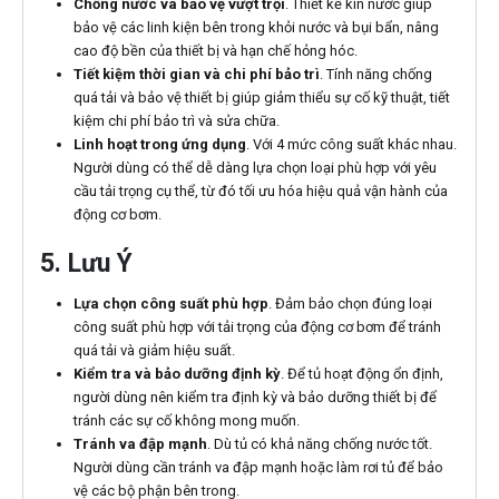
Chống nước và bảo vệ vượt trội
. Thiết kế kín nước giúp
bảo vệ các linh kiện bên trong khỏi nước và bụi bẩn, nâng
cao độ bền của thiết bị và hạn chế hỏng hóc.
Tiết kiệm thời gian và chi phí bảo trì
. Tính năng chống
quá tải và bảo vệ thiết bị giúp giảm thiểu sự cố kỹ thuật, tiết
kiệm chi phí bảo trì và sửa chữa.
Linh hoạt trong ứng dụng
. Với 4 mức công suất khác nhau.
Người dùng có thể dễ dàng lựa chọn loại phù hợp với yêu
cầu tải trọng cụ thể, từ đó tối ưu hóa hiệu quả vận hành của
động cơ bơm.
5. Lưu Ý
Lựa chọn công suất phù hợp
. Đảm bảo chọn đúng loại
công suất phù hợp với tải trọng của động cơ bơm để tránh
quá tải và giảm hiệu suất.
Kiểm tra và bảo dưỡng định kỳ
. Để tủ hoạt động ổn định,
người dùng nên kiểm tra định kỳ và bảo dưỡng thiết bị để
tránh các sự cố không mong muốn.
Tránh va đập mạnh
. Dù tủ có khả năng chống nước tốt.
Người dùng cần tránh va đập mạnh hoặc làm rơi tủ để bảo
vệ các bộ phận bên trong.