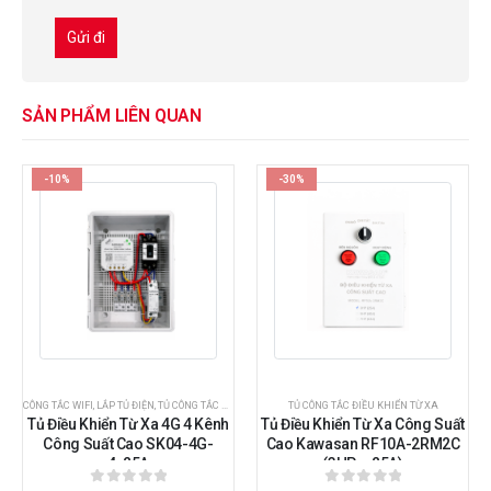
SẢN PHẨM LIÊN QUAN
-10%
-30%
CÔNG TẮC WIFI
,
LẮP TỦ ĐIỆN
,
TỦ CÔNG TẮC ĐIỀU KHIỂN TỪ XA
TỦ CÔNG TẮC ĐIỀU KHIỂN TỪ XA
Tủ Điều Khiển Từ Xa 4G 4 Kênh
Tủ Điều Khiển Từ Xa Công Suất
Công Suất Cao SK04-4G-
Cao Kawasan RF10A-2RM2C
4x25A
(3HP – 25A)