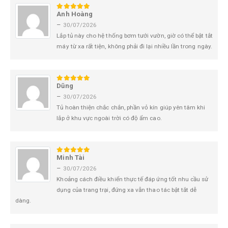
Anh Hoàng
5
trên 5
–
30/07/2026
Lắp tủ này cho hệ thống bơm tưới vườn, giờ có thể bật tắt
máy từ xa rất tiện, không phải đi lại nhiều lần trong ngày.
Dũng
5
trên 5
–
30/07/2026
Tủ hoàn thiện chắc chắn, phần vỏ kín giúp yên tâm khi
lắp ở khu vực ngoài trời có độ ẩm cao.
Minh Tài
5
trên 5
–
30/07/2026
Khoảng cách điều khiển thực tế đáp ứng tốt nhu cầu sử
dụng của trang trại, đứng xa vẫn thao tác bật tắt dễ
dàng.