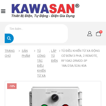
0
TRANG
SẢN
TỦ
,
LẮP
TỦ ĐIỀU KHIỂN TỪ XA ĐỘNG
CHỦ
PHẨM
CÔNG
TỦ
CƠ BƠM 3 PHA, 2 REMOTE,
TẮC
ĐIỆN
RF10A2-2RM2D-3P
ĐIỀU
18A/25A/32A/40A
KHIỂN
TỪ XA
-10%