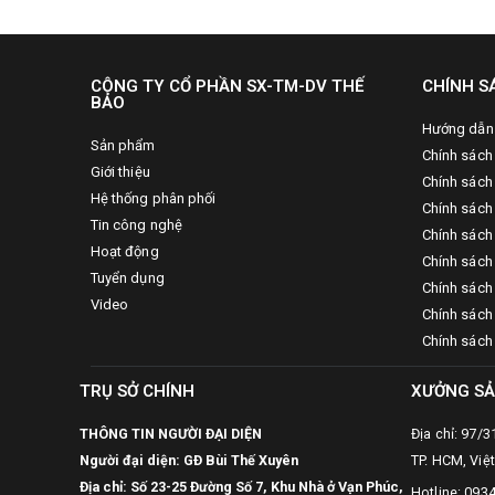
CÔNG TY CỔ PHẦN SX-TM-DV THẾ
CHÍNH S
BẢO
Hướng dẫn
Sản phẩm
Chính sách
Giới thiệu
Chính sách
Hệ thống phân phối
Chính sách 
Tin công nghệ
Chính sách
Hoạt động
Chính sách
Tuyển dụng
Chính sách 
Video
Chính sách
Chính sách
TRỤ SỞ CHÍNH
XƯỞNG SẢ
THÔNG TIN NGƯỜI ĐẠI DIỆN
Địa chỉ: 97/
Người đại diện: GĐ Bùi Thế Xuyên
TP. HCM, Việ
Địa chỉ: Số 23-25 Đường Số 7, Khu Nhà ở Vạn Phúc,
Hotline: 093