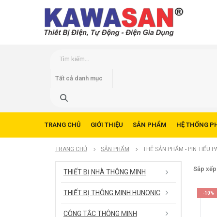
TRANG CHỦ
GIỚI THIỆU
SẢN PHẨM
HỆ THỐNG P
TRANG CHỦ
SẢN PHẨM
THẺ SẢN PHẨM -
PIN TIỂU 
Sắp xếp
THIẾT BỊ NHÀ THÔNG MINH
THIẾT BỊ THÔNG MINH HUNONIC
-10%
CÔNG TẮC THÔNG MINH