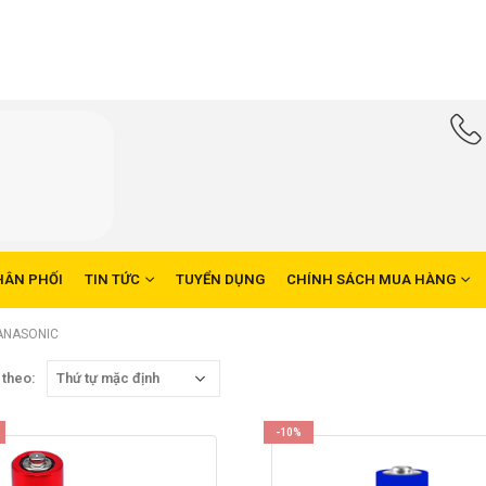
HÂN PHỐI
TIN TỨC
TUYỂN DỤNG
CHÍNH SÁCH MUA HÀNG
PANASONIC
 theo:
-10%