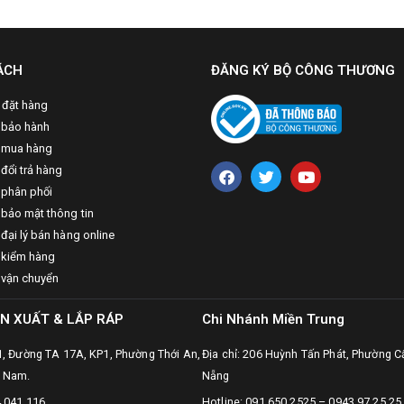
ÁCH
ĐĂNG KÝ BỘ CÔNG THƯƠNG
 đặt hàng
 bảo hành
 mua hàng
đổi trả hàng
 phân phối
 bảo mật thông tin
đại lý bán hàng online
 kiểm hàng
 vận chuyển
N XUẤT & LẮP RÁP
Chi Nhánh Miền Trung
31, Đường TA 17A, KP1, Phường Thới An,
Địa chỉ: 206 Huỳnh Tấn Phát, Phường C
t Nam.
Nẵng
4 041 116
Hotline: 091.650.2525 – 0943.97.25.25