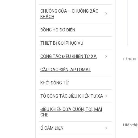
CHUÔNG CỬA – CHUÔNG BÁO
KHÁCH
ĐỒNG HỒ ĐO ĐIỆN
THIẾT BỊ GỌI PHỤC VỤ
CÔNG TẮC ĐIỀU KHIỂN TỪ XA
HÀNG KHU
CẦU DAO ĐIỆN, APTOMAT
KHỞI ĐỘNG TỪ
TỦ CÔNG TẮC ĐIỀU KHIỂN TỪ XA
ĐIỀU KHIỂN CỬA CUỐN, TỜI, MÁI
CHE
Hiển thị:
Ổ CẮM ĐIỆN