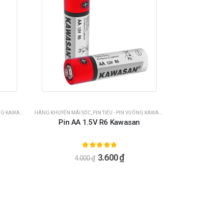
G KAWASAN
HÀNG KHUYẾN MÃI SỐC
,
PIN TIỂU - PIN VUÔNG KAWASAN
Pin AA 1.5V R6 Kawasan
5.00
ngoài 5
3.600
₫
4.000
₫