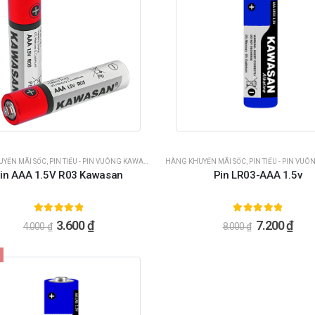
YẾN MÃI SỐC
,
PIN TIỂU - PIN VUÔNG KAWASAN
HÀNG KHUYẾN MÃI SỐC
,
PIN TIỂU - PIN VUÔN
in AAA 1.5V R03 Kawasan
Pin LR03-AAA 1.5v
5.00
ngoài 5
5.00
ngoài 5
3.600
₫
7.200
₫
4.000
₫
8.000
₫