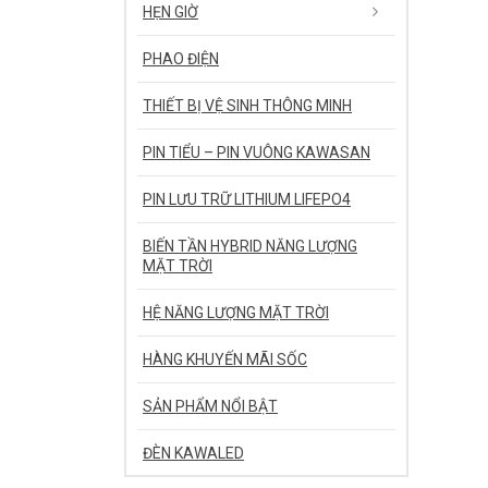
HẸN GIỜ
PHAO ĐIỆN
THIẾT BỊ VỆ SINH THÔNG MINH
PIN TIỂU – PIN VUÔNG KAWASAN
PIN LƯU TRỮ LITHIUM LIFEPO4
BIẾN TẦN HYBRID NĂNG LƯỢNG
MẶT TRỜI
HỆ NĂNG LƯỢNG MẶT TRỜI
HÀNG KHUYẾN MÃI SỐC
SẢN PHẨM NỔI BẬT
ĐÈN KAWALED