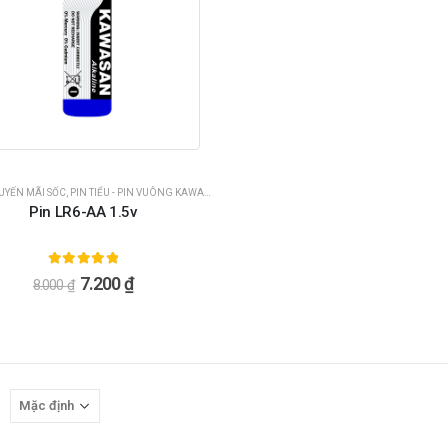
YẾN MÃI SỐC
,
PIN TIỂU - PIN VUÔNG KAWASAN
Pin LR6-AA 1.5v
5.00
ngoài 5
7.200
₫
8.000
₫