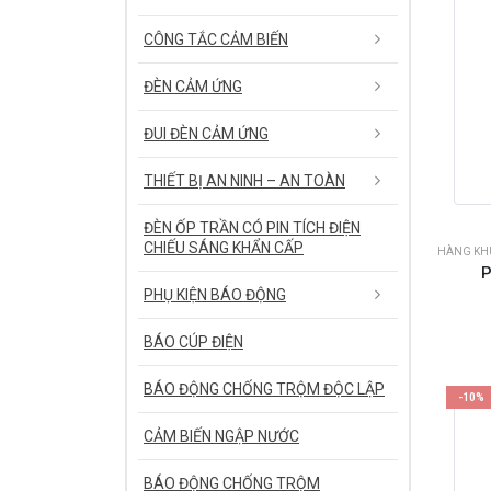
CÔNG TẮC CẢM BIẾN
ĐÈN CẢM ỨNG
ĐUI ĐÈN CẢM ỨNG
THIẾT BỊ AN NINH – AN TOÀN
ĐÈN ỐP TRẦN CÓ PIN TÍCH ĐIỆN
CHIẾU SÁNG KHẨN CẤP
HÀNG KHU
P
PHỤ KIỆN BÁO ĐỘNG
BÁO CÚP ĐIỆN
BÁO ĐỘNG CHỐNG TRỘM ĐỘC LẬP
-10%
CẢM BIẾN NGẬP NƯỚC
BÁO ĐỘNG CHỐNG TRỘM