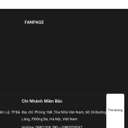
FANPAGE
Chi Nhánh Miền Bắc
Tìm đường
ẩm Lệ, TP.Đà
Địa chỉ: Phòng 168 ,Tòa Nhà Vân Nam, Số 26 Đường
Láng, P.Đống Đa, Hà Nội, Việt Nam.
Hotline:
0987.028.780
–
0987029297