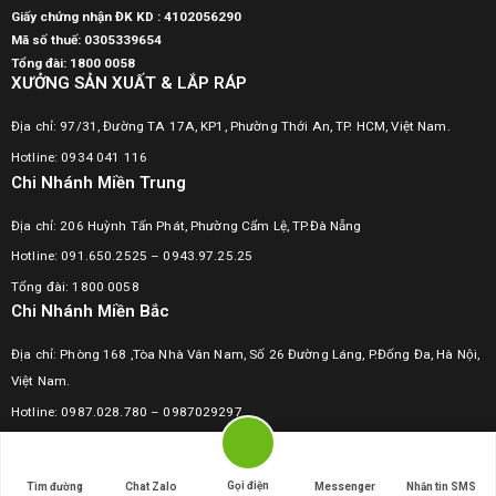
Giấy chứng nhận ĐK KD : 4102056290
Mã số thuế:
0305339654
Tổng đài: 1800 0058
XƯỞNG SẢN XUẤT & LẮP RÁP
Địa chỉ: 97/31, Đường TA 17A, KP1, Phường Thới An, TP. HCM, Việt Nam.
Hotline: 0934 041 116
Chi Nhánh Miền Trung
Địa chỉ: 206 Huỳnh Tấn Phát, Phường Cẩm Lệ, TP.Đà Nẵng
Hotline: 091.650.2525 – 0943.97.25.25
Tổng đài: 1800 0058
Chi Nhánh Miền Bắc
Địa chỉ: Phòng 168 ,Tòa Nhà Vân Nam, Số 26 Đường Láng, P.Đống Đa, Hà Nội,
Việt Nam.
Hotline:
0987.028.780
–
0987029297
Tổng đài: 1800 0058
Copyright © 2023 KAWASAN | Developed by 123Website
Gọi điện
Tìm đường
Chat Zalo
Messenger
Nhắn tin SMS