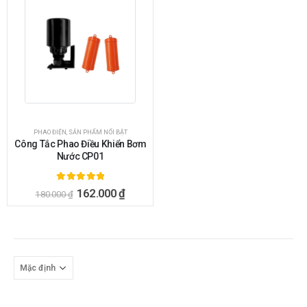
PHAO ĐIỆN
,
SẢN PHẨM NỔI BẬT
Công Tắc Phao Điều Khiển Bơm
Nước CP01
5.00
ngoài 5
162.000
₫
180.000
₫