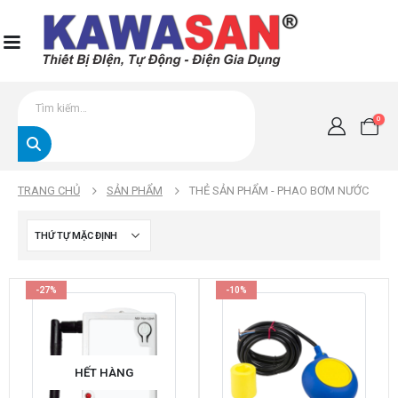
0
TRANG CHỦ
SẢN PHẨM
THẺ SẢN PHẨM -
PHAO BƠM NƯỚC
-27%
-10%
HẾT HÀNG