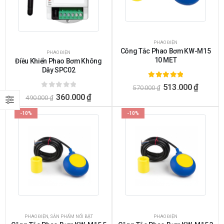
PHAO ĐIỆN
Công Tắc Phao Bơm KW-M15
PHAO ĐIỆN
10 MET
Điều Khiển Phao Bơm Không
Dây SPC02
5.00
ngoài 5
513.000
₫
570.000
₫
0
ngoài 5
360.000
₫
490.000
₫
-10%
-10%
PHAO ĐIỆN
,
SẢN PHẨM NỔI BẬT
PHAO ĐIỆN