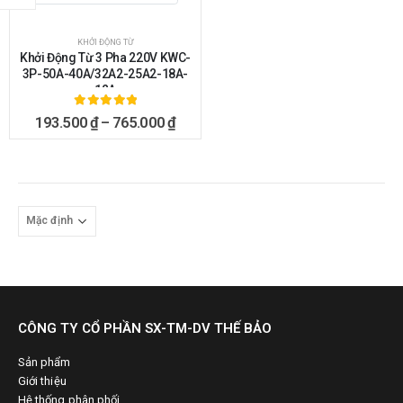
KHỞI ĐỘNG TỪ
Khởi Động Từ 3 Pha 220V KWC-
3P-50A-40A/32A2-25A2-18A-
12A
5.00
ngoài 5
193.500
₫
–
765.000
₫
CÔNG TY CỔ PHẦN SX-TM-DV THẾ BẢO
Sản phẩm
Giới thiệu
Hệ thống phân phối