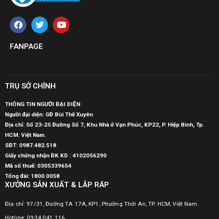
FANPAGE
TRỤ SỞ CHÍNH
THÔNG TIN NGƯỜI ĐẠI DIỆN
Người đại diện: GĐ Bùi Thế Xuyên
Địa chỉ: Số 23-25 Đường Số 7, Khu Nhà ở Vạn Phúc, KP22, P. Hiệp Bình, Tp.
HCM. Việt Nam.
SĐT:
0987.482.518
Giấy chứng nhận ĐK KD : 4102056290
Mã số thuế:
0305339654
Tổng đài: 1800 0058
XƯỞNG SẢN XUẤT & LẮP RÁP
Địa chỉ: 97/31, Đường TA 17A, KP1, Phường Thới An, TP. HCM, Việt Nam.
Hotline: 0934 041 116