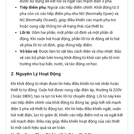
được sử dụng để kết nối và ngắt các mạch điện 3 pha.
Tiếp điểm phụ
: Ngoài các tiếp điểm chính. Khởi động từ 3
pha còn có các tiếp điểm phụ như NO (Normally Open) và
NC (Normally Closed), giúp điều khiển các mạch phụ trợ
hoặc cung cấp thông tin về trạng thái của thiết bị.
Lõi từ
: Gồm hai phần, một phần cố định và một phần di
động. Khi cuộn hút hoạt động, phần lõi từ di động sẽ bị hút
về phía lõi từ cố định, giúp đóng tiếp điểm.
Vỏ bảo vệ
: Được làm từ vật liệu cách điện và chịu nhiệt. Bảo
vệ các bộ phận bên trong khởi động từ khỏi các yếu tố môi
trường như bụi bẩn, nước, và tác động cơ học.
2. Nguyên Lý Hoạt Động
Khi khởi động từ nhận được tín hiệu điều khiển từ nút nhấn hoặc
thiết bị tự động. Cuộn hút được cung cấp điện áp, thường là 220V
( hoặc 380V), tạo ra lực từ kéo lõi từ chuyển động. Lõi từ này kéo
các tiếp điểm chính của khởi động từ đóng lại, giúp kết nối mạch
điện 3 pha với thiết bị động lực. Khi tín hiệu điều khiển ngắt, cuộn
hút mất điện, lực từ giảm đi, khiến các tiếp điểm mở ra và ngắt kết
nối mạch điện. Điều này giúp điều khiển hoạt động của các thiết
bị một cách hiệu quả và an toàn.