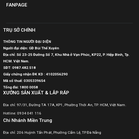
FANPAGE
TRỤ SỞ CHÍNH
THÔNG TIN NGƯỜI ĐẠI DIỆN
Người đại diện: GĐ Bùi Thế Xuyên
Địa chỉ: Số 23-25 Đường Số 7, Khu Nhà ở Vạn Phúc, KP22, P. Hiệp Bình, Tp.
HCM. Việt Nam.
SĐT:
0987.482.518
Giấy chứng nhận ĐK KD : 4102056290
Mã số thuế:
0305339654
Tổng đài: 1800 0058
XƯỞNG SẢN XUẤT & LẮP RÁP
Địa chỉ: 97/31, Đường TA 17A, KP1, Phường Thới An, TP. HCM, Việt Nam.
Hotline: 0934 041 116
Chi Nhánh Miền Trung
Địa chỉ: 206 Huỳnh Tấn Phát, Phường Cẩm Lệ, TP.Đà Nẵng