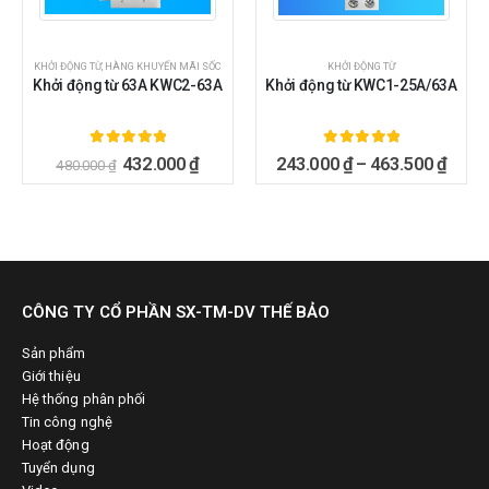
KHỞI ĐỘNG TỪ
,
HÀNG KHUYẾN MÃI SỐC
KHỞI ĐỘNG TỪ
Khởi động từ 63A KWC2-63A
Khởi động từ KWC1-25A/63A
5.00
ngoài 5
5.00
ngoài 5
432.000
₫
243.000
₫
–
463.500
₫
480.000
₫
CÔNG TY CỔ PHẦN SX-TM-DV THẾ BẢO
Sản phẩm
Giới thiệu
Hệ thống phân phối
Tin công nghệ
Hoạt động
Tuyển dụng