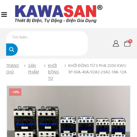
0
TRANG
SẢN
KHỞI
KHỞI ĐỘNG TỪ 3 PHA 220V KWC-
CHỦ
PHẨM
ĐỘNG
3P-50A-40A/32A2-25A2-18A-12A
TỪ
-10%