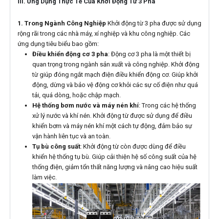
III. Ứng Dụng Thực Tế Của Khởi Động Từ 3 Pha
1. Trong Ngành Công Nghiệp
Khởi động từ 3 pha được sử dụng
rộng rãi trong các nhà máy, xí nghiệp và khu công nghiệp. Các
ứng dụng tiêu biểu bao gồm:
Điều khiển động cơ 3 pha
: Động cơ 3 pha là một thiết bị
quan trọng trong ngành sản xuất và công nghiệp. Khởi động
từ giúp đóng ngắt mạch điện điều khiển động cơ. Giúp khởi
động, dừng và bảo vệ động cơ khỏi các sự cố điện như quá
tải, quá dòng, hoặc chập mạch.
Hệ thống bơm nước và máy nén khí
: Trong các hệ thống
xử lý nước và khí nén. Khởi động từ được sử dụng để điều
khiển bơm và máy nén khí một cách tự động, đảm bảo sự
vận hành liên tục và an toàn.
Tụ bù công suất
: Khởi động từ còn được dùng để điều
khiển hệ thống tụ bù. Giúp cải thiện hệ số công suất của hệ
thống điện, giảm tổn thất năng lượng và nâng cao hiệu suất
làm việc.