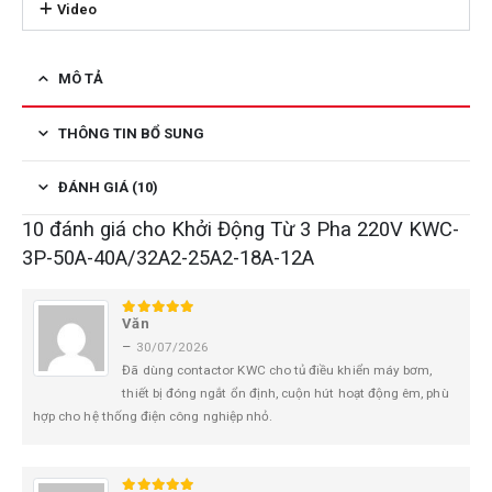
Video
MÔ TẢ
THÔNG TIN BỔ SUNG
ĐÁNH GIÁ (10)
10 đánh giá cho
Khởi Động Từ 3 Pha 220V KWC-
3P-50A-40A/32A2-25A2-18A-12A
Văn
5
trên 5
–
30/07/2026
Đã dùng contactor KWC cho tủ điều khiển máy bơm,
thiết bị đóng ngắt ổn định, cuộn hút hoạt động êm, phù
hợp cho hệ thống điện công nghiệp nhỏ.