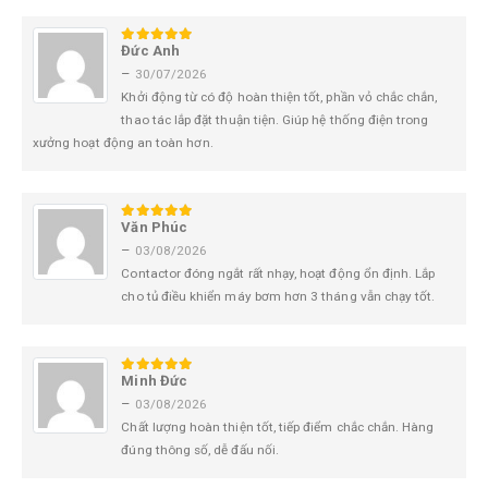
Đức Anh
5
trên 5
–
30/07/2026
Khởi động từ có độ hoàn thiện tốt, phần vỏ chắc chắn,
thao tác lắp đặt thuận tiện. Giúp hệ thống điện trong
xưởng hoạt động an toàn hơn.
Văn Phúc
5
trên 5
–
03/08/2026
Contactor đóng ngắt rất nhạy, hoạt động ổn định. Lắp
cho tủ điều khiển máy bơm hơn 3 tháng vẫn chạy tốt.
Minh Đức
5
trên 5
–
03/08/2026
Chất lượng hoàn thiện tốt, tiếp điểm chắc chắn. Hàng
đúng thông số, dễ đấu nối.