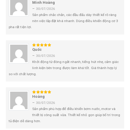
Minh Hoàng
5
trên 5
–
30/07/2026
Sản phẩm chắc chắn, các đầu đấu dây thiết kế rõ ràng
nên việc lắp đặt khá nhanh. Dùng điều khiển động cơ 3
pha rất tiện lợi.
Quốc
5
trên 5
–
30/07/2026
Khởi động từ đóng ngắt nhanh, tiếng hút nhẹ, cảm giác
linh kiện bên trong được làm khá tốt. Giá thành hợp lý
so với chất lượng.
Hoàng
5
trên 5
–
30/07/2026
Sản phẩm phù hợp để điều khiển bơm nước, motor và
thiết bị công suất vừa. Thiết kế nhỏ gọn giúp bố trí trong
tủ điện dễ dàng hơn.