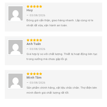
Huy
5
trên 5
–
03/08/2026
Đóng gói cẩn thận, giao hàng nhanh. Lắp cùng rơ le
nhiệt rất vừa, vận hành an toàn.
Anh Tuấn
5
trên 5
–
03/08/2026
Giá hợp lý so với chất lượng. Thiết bị hoạt động liên tục
trong xưởng mà chưa gặp lỗi gì.
Minh Tâm
5
trên 5
–
03/08/2026
Sản phẩm chính hãng, vật liệu chắc chắn. Thợ điện bên
mình đánh giá chất lượng rất tốt.