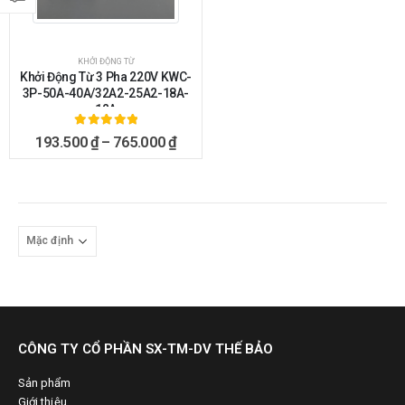
KHỞI ĐỘNG TỪ
Khởi Động Từ 3 Pha 220V KWC-
3P-50A-40A/32A2-25A2-18A-
12A
5.00
ngoài 5
193.500
₫
–
765.000
₫
CÔNG TY CỔ PHẦN SX-TM-DV THẾ BẢO
Sản phẩm
Giới thiệu