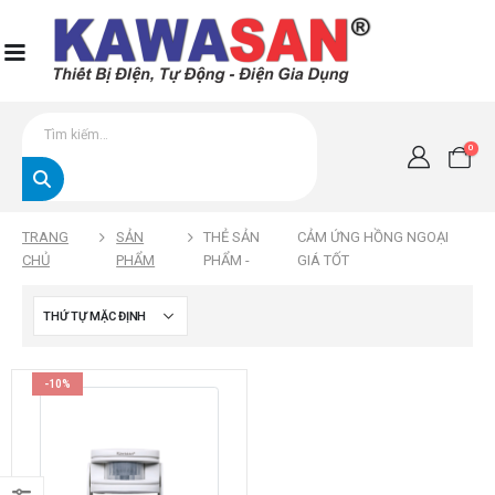
0
TRANG
SẢN
THẺ SẢN
CẢM ỨNG HỒNG NGOẠI
CHỦ
PHẨM
PHẨM -
GIÁ TỐT
-10%