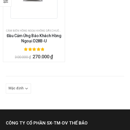
CẢM BIÊN HỒNG NGOẠI KHÔNG DÂY
,
CHUÔNG CỬA - CHUÔNG BÁO KHÁCH
,
HÀNG KHUYẾN MÃI SỐC
Đầu Cảm Ứng Báo Khách Hồng
Ngoại D28B-U
5.00
ngoài 5
270.000
₫
300.000
₫
CÔNG TY CỔ PHẦN SX-TM-DV THẾ BẢO