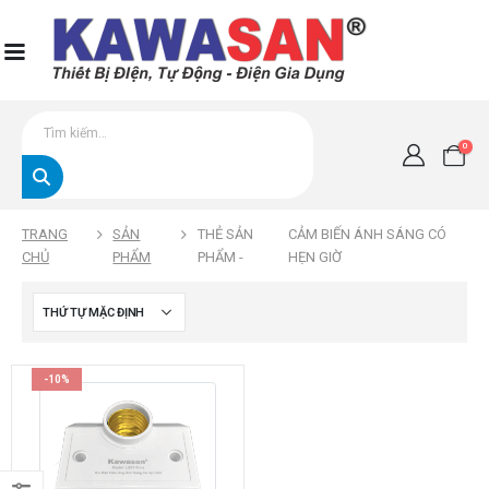
0
TRANG
SẢN
THẺ SẢN
CẢM BIẾN ÁNH SÁNG CÓ
CHỦ
PHẨM
PHẨM -
HẸN GIỜ
-10%