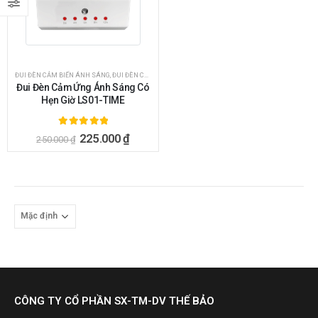
ĐUI ĐÈN CẢM BIẾN ÁNH SÁNG
,
ĐUI ĐÈN CẢM ỨNG
Đui Đèn Cảm Ứng Ánh Sáng Có
Hẹn Giờ LS01-TIME
5.00
ngoài 5
225.000
₫
250.000
₫
CÔNG TY CỔ PHẦN SX-TM-DV THẾ BẢO