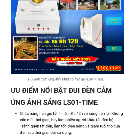
Đui đèn cảm ứng ánh sáng có hẹn giờ LS01-TIME
ƯU ĐIỂM NỔI BẬT ĐUI ĐÈN CẢM
ỨNG ÁNH SÁNG LS01-TIME
Chức năng hẹn giờ tắt 4h, 6h, 8h, 12h vô cùng tiện lợi. Không
cần mất thời gian, hay làm phiền người khác tắt đèn hộ.
Tránh quên tắt đèn, làm tốn điện năng và giảm tuổi thọ của
đèn sau thời gian dài sử dụng.