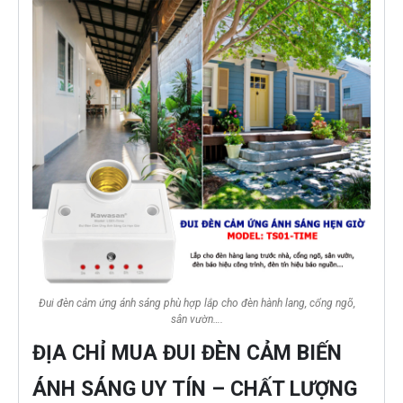
Đui đèn cảm ứng ánh sáng phù hợp lắp cho đèn hành lang, cổng ngõ,
sân vườn….
ĐỊA CHỈ MUA ĐUI ĐÈN CẢM BIẾN
ÁNH SÁNG UY TÍN – CHẤT LƯỢNG