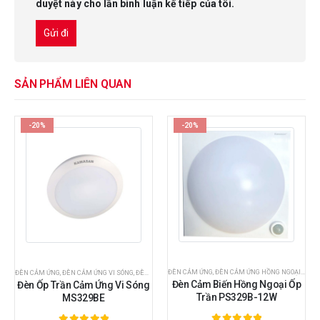
duyệt này cho lần bình luận kế tiếp của tôi.
SẢN PHẨM LIÊN QUAN
-20%
-20%
ĐÈN CẢM ỨNG
,
ĐÈN CẢM ỨNG HỒNG NGOẠI
,
ĐÈN 
N CẢM ỨNG HỒNG NGOẠI
ĐÈN CẢM ỨNG
,
ĐÈN CẢM ỨNG VI SÓNG
,
ĐÈN CẢM ỨNG VI SÓNG ỐP TRẦN
,
ĐÈN CẢM ỨNG VI SÓNG ỐP
Đèn Cảm Biến Hồng Ngoại Ốp
Đèn Ốp Trần Cảm Ứng Vi Sóng
Trần PS329B-12W
MS329BE