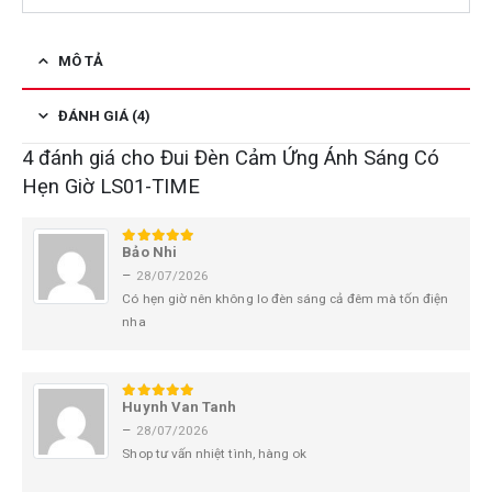
MÔ TẢ
ĐÁNH GIÁ (4)
4 đánh giá cho
Đui Đèn Cảm Ứng Ánh Sáng Có
Hẹn Giờ LS01-TIME
Bảo Nhi
5
trên 5
–
28/07/2026
Có hẹn giờ nên không lo đèn sáng cả đêm mà tốn điện
nha
Huynh Van Tanh
5
trên 5
–
28/07/2026
Shop tư vấn nhiệt tình, hàng ok