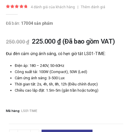
4
đánh giá của khách hàng
|
Thêm đánh giá
5.00
trong số 5
Đã bán:
17004 sản phẩm
225.000
₫
(Đã bao gồm VAT)
250.000
₫
Đui đèn cảm ứng ánh sáng, có hẹn giờ tắt LS01-TIME:
Điện áp: 180 – 240V, 50-60Hz
Công suất tải: 100W (Compact), 50W (Led)
Cảm ứng ánh sáng: 3-500 Lux
Thời gian tắt: 2s, 4h, 6h, 8h, 12h (Điều chỉnh được)
Chiều cao lắp đặt: 1.5m-5m (gắn trần hoặc tường)
Mã hàng:
LS01-TIME