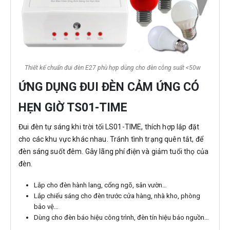
Thiết kế chuẩn đui đèn E27 phù hợp dùng cho đèn công suất <50w
ỨNG DỤNG ĐUI ĐÈN CẢM ỨNG CÓ
HẸN GIỜ TS01-TIME
Đui đèn tự sáng khi trời tối LS01-TIME, thích hợp lắp đặt
cho các khu vực khác nhau. Tránh tình trạng quên tắt, để
đèn sáng suốt đêm. Gây lãng phí điện và giảm tuổi thọ của
đèn.
Lắp cho đèn hành lang, cổng ngõ, sân vườn…
Lắp chiếu sáng cho đèn trước cửa hàng, nhà kho, phòng
bảo vệ…
Dùng cho đèn báo hiệu công trình, đèn tín hiệu báo nguồn…