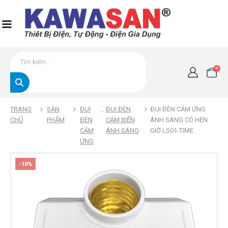
0
TRANG
SẢN
ĐUI
,
ĐUI ĐÈN
ĐUI ĐÈN CẢM ỨNG
CHỦ
PHẨM
ĐÈN
CẢM BIẾN
ÁNH SÁNG CÓ HẸN
CẢM
ÁNH SÁNG
GIỜ LS01-TIME
ỨNG
-10%