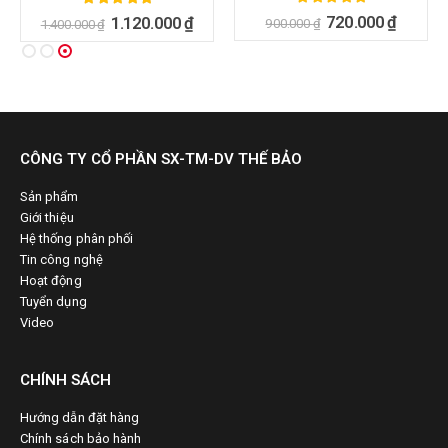
5.00
ngoài 5
5.00
ngoài 5
720.000
₫
1.120.000
₫
900.000
₫
1.400.000
₫
CÔNG TY CỔ PHẦN SX-TM-DV THẾ BẢO
Sản phẩm
Giới thiệu
Hệ thống phân phối
Tin công nghệ
Hoạt động
Tuyển dụng
Video
CHÍNH SÁCH
Hướng dẫn đặt hàng
Chính sách bảo hành