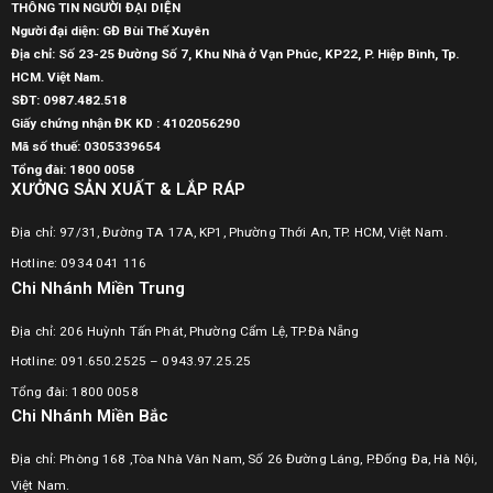
THÔNG TIN NGƯỜI ĐẠI DIỆN
Người đại diện: GĐ Bùi Thế Xuyên
Địa chỉ: Số 23-25 Đường Số 7, Khu Nhà ở Vạn Phúc, KP22, P. Hiệp Bình, Tp.
HCM. Việt Nam.
SĐT:
0987.482.518
Giấy chứng nhận ĐK KD : 4102056290
Mã số thuế:
0305339654
Tổng đài: 1800 0058
XƯỞNG SẢN XUẤT & LẮP RÁP
Địa chỉ: 97/31, Đường TA 17A, KP1, Phường Thới An, TP. HCM, Việt Nam.
Hotline: 0934 041 116
Chi Nhánh Miền Trung
Địa chỉ: 206 Huỳnh Tấn Phát, Phường Cẩm Lệ, TP.Đà Nẵng
Hotline: 091.650.2525 – 0943.97.25.25
Tổng đài: 1800 0058
Chi Nhánh Miền Bắc
Địa chỉ: Phòng 168 ,Tòa Nhà Vân Nam, Số 26 Đường Láng, P.Đống Đa, Hà Nội,
Việt Nam.