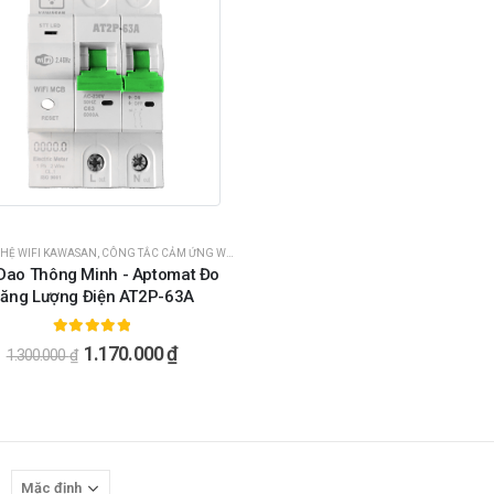
HỆ WIFI KAWASAN
,
CÔNG TẮC CẢM ỨNG WIFI ÂM TƯỜNG CHỮ NHẬT
,
CÔNG TẮC THÔNG MIN
Dao Thông Minh - Aptomat Đo
ăng Lượng Điện AT2P-63A
5.00
ngoài 5
1.170.000
₫
1.300.000
₫