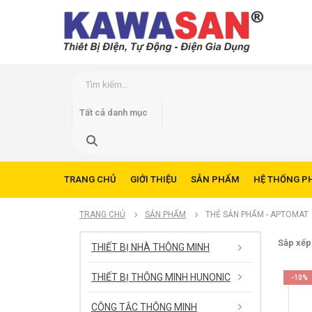
TRANG CHỦ
GIỚI THIỆU
SẢN PHẨM
HỆ THỐNG P
TRANG CHỦ
SẢN PHẨM
THẺ SẢN PHẨM -
APTOMAT
Sắp xếp
THIẾT BỊ NHÀ THÔNG MINH
THIẾT BỊ THÔNG MINH HUNONIC
-10%
CÔNG TẮC THÔNG MINH