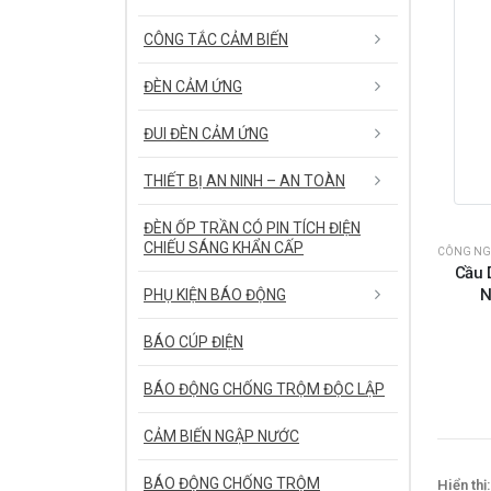
CÔNG TẮC CẢM BIẾN
ĐÈN CẢM ỨNG
ĐUI ĐÈN CẢM ỨNG
THIẾT BỊ AN NINH – AN TOÀN
ĐÈN ỐP TRẦN CÓ PIN TÍCH ĐIỆN
CHIẾU SÁNG KHẨN CẤP
CÔNG NG
Cầu 
N
PHỤ KIỆN BÁO ĐỘNG
BÁO CÚP ĐIỆN
BÁO ĐỘNG CHỐNG TRỘM ĐỘC LẬP
CẢM BIẾN NGẬP NƯỚC
BÁO ĐỘNG CHỐNG TRỘM
Hiển thị: