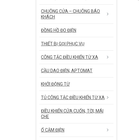
CHUÔNG CỬA – CHUÔNG BÁO
KHÁCH
ĐỒNG HỒ ĐO ĐIỆN
THIẾT BỊ GỌI PHỤC VỤ
CÔNG TẮC ĐIỀU KHIỂN TỪ XA
CẦU DAO ĐIỆN, APTOMAT
KHỞI ĐỘNG TỪ
TỦ CÔNG TẮC ĐIỀU KHIỂN TỪ XA
ĐIỀU KHIỂN CỬA CUỐN, TỜI, MÁI
CHE
Ổ CẮM ĐIỆN