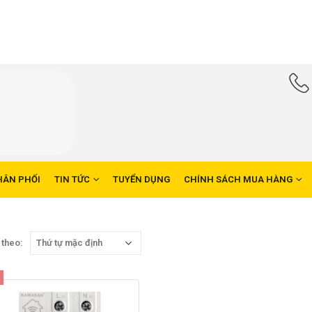
HÂN PHỐI
TIN TỨC
TUYỂN DỤNG
CHÍNH SÁCH MUA HÀNG
 theo: