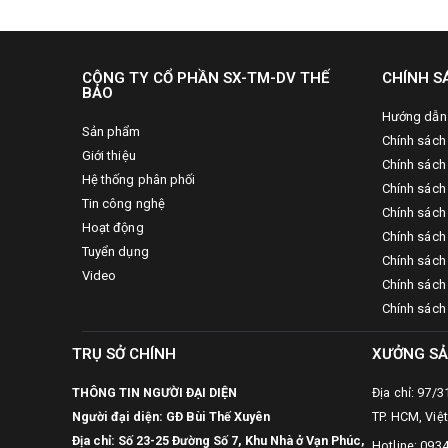
CÔNG TY CỔ PHẦN SX-TM-DV THẾ
CHÍNH S
BẢO
Hướng dẫn
Sản phẩm
Chính sách
Giới thiệu
Chính sách
Hệ thống phân phối
Chính sách 
Tin công nghệ
Chính sách
Hoạt động
Chính sách
Tuyển dụng
Chính sách 
Video
Chính sách
Chính sách
TRỤ SỞ CHÍNH
XƯỞNG SẢ
THÔNG TIN NGƯỜI ĐẠI DIỆN
Địa chỉ: 97/
Người đại diện: GĐ Bùi Thế Xuyên
TP. HCM, Việ
Địa chỉ: Số 23-25 Đường Số 7, Khu Nhà ở Vạn Phúc,
Hotline: 093