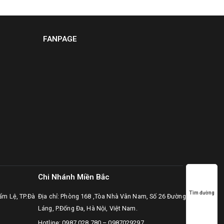
FANPAGE
Chi Nhánh Miền Bắc
Tìm đường
ẩm Lệ, TP.Đà
Địa chỉ: Phòng 168 ,Tòa Nhà Vân Nam, Số 26 Đường
Láng, P.Đống Đa, Hà Nội, Việt Nam.
Hotline:
0987.028.780
–
0987029297