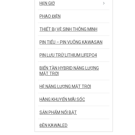
HẸN GIỜ
PHAO ĐIỆN
THIẾT BỊ VỆ SINH THÔNG MINH
PIN TIỂU – PIN VUÔNG KAWASAN
PIN LƯU TRỮ LITHIUM LIFEPO4
BIẾN TẦN HYBRID NĂNG LƯỢNG
MẶT TRỜI
HỆ NĂNG LƯỢNG MẶT TRỜI
HÀNG KHUYẾN MÃI SỐC
SẢN PHẨM NỔI BẬT
ĐÈN KAWALED