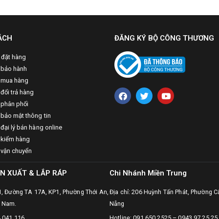
ÁCH
ĐĂNG KÝ BỘ CÔNG THƯƠNG
 đặt hàng
 bảo hành
 mua hàng
đổi trả hàng
 phân phối
 bảo mật thông tin
đại lý bán hàng online
 kiểm hàng
 vận chuyển
N XUẤT & LẮP RÁP
Chi Nhánh Miền Trung
31, Đường TA 17A, KP1, Phường Thới An,
Địa chỉ: 206 Huỳnh Tấn Phát, Phường C
t Nam.
Nẵng
4 041 116
Hotline: 091.650.2525 – 0943.97.25.25