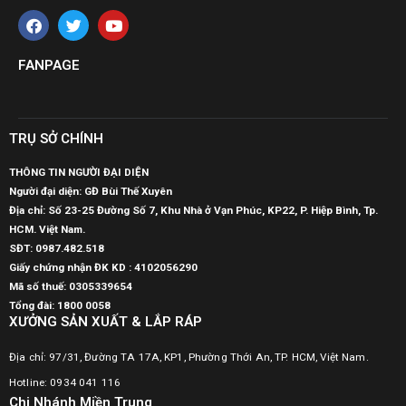
FANPAGE
TRỤ SỞ CHÍNH
THÔNG TIN NGƯỜI ĐẠI DIỆN
Người đại diện: GĐ Bùi Thế Xuyên
Địa chỉ: Số 23-25 Đường Số 7, Khu Nhà ở Vạn Phúc, KP22, P. Hiệp Bình, Tp.
HCM. Việt Nam.
SĐT:
0987.482.518
Giấy chứng nhận ĐK KD : 4102056290
Mã số thuế:
0305339654
Tổng đài: 1800 0058
XƯỞNG SẢN XUẤT & LẮP RÁP
Địa chỉ: 97/31, Đường TA 17A, KP1, Phường Thới An, TP. HCM, Việt Nam.
Hotline: 0934 041 116
Chi Nhánh Miền Trung