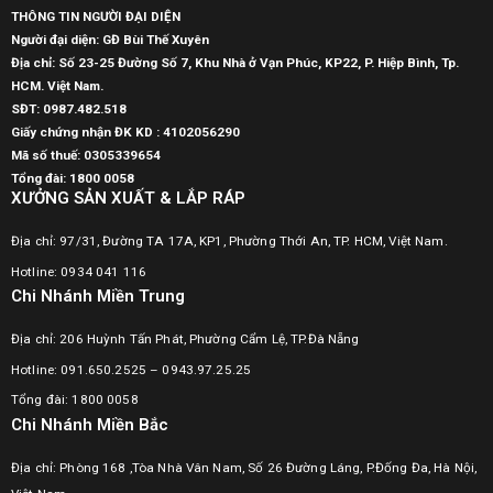
THÔNG TIN NGƯỜI ĐẠI DIỆN
Người đại diện: GĐ Bùi Thế Xuyên
Địa chỉ: Số 23-25 Đường Số 7, Khu Nhà ở Vạn Phúc, KP22, P. Hiệp Bình, Tp.
HCM. Việt Nam.
SĐT:
0987.482.518
Giấy chứng nhận ĐK KD : 4102056290
Mã số thuế:
0305339654
Tổng đài: 1800 0058
XƯỞNG SẢN XUẤT & LẮP RÁP
Địa chỉ: 97/31, Đường TA 17A, KP1, Phường Thới An, TP. HCM, Việt Nam.
Hotline: 0934 041 116
Chi Nhánh Miền Trung
Địa chỉ: 206 Huỳnh Tấn Phát, Phường Cẩm Lệ, TP.Đà Nẵng
Hotline: 091.650.2525 – 0943.97.25.25
Tổng đài: 1800 0058
Chi Nhánh Miền Bắc
Địa chỉ: Phòng 168 ,Tòa Nhà Vân Nam, Số 26 Đường Láng, P.Đống Đa, Hà Nội,