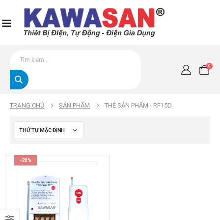
0
TRANG CHỦ
SẢN PHẨM
THẺ SẢN PHẨM -
RF15D
-20%