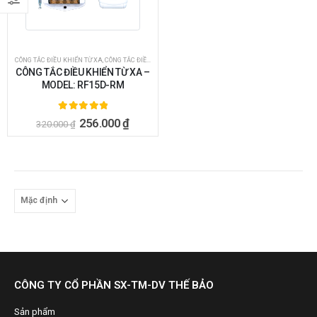
CÔNG TẮC ĐIỀU KHIỂN TỪ XA
,
CÔNG TẮC ĐIỀU KHIỂN TỪ XA BẰNG REMOTE
CÔNG TẮC ĐIỀU KHIỂN TỪ XA –
MODEL: RF15D-RM
5.00
ngoài 5
256.000
₫
320.000
₫
CÔNG TY CỔ PHẦN SX-TM-DV THẾ BẢO
Sản phẩm