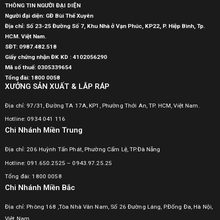
THÔNG TIN NGƯỜI ĐẠI DIỆN
Người đại diện: GĐ Bùi Thế Xuyên
Địa chỉ: Số 23-25 Đường Số 7, Khu Nhà ở Vạn Phúc, KP22, P. Hiệp Bình, Tp.
HCM. Việt Nam.
SĐT:
0987.482.518
Giấy chứng nhận ĐK KD : 4102056290
Mã số thuế:
0305339654
Tổng đài: 1800 0058
XƯỞNG SẢN XUẤT & LẮP RÁP
Địa chỉ: 97/31, Đường TA 17A, KP1, Phường Thới An, TP. HCM, Việt Nam.
Hotline: 0934 041 116
Chi Nhánh Miền Trung
Địa chỉ: 206 Huỳnh Tấn Phát, Phường Cẩm Lệ, TP.Đà Nẵng
Hotline: 091.650.2525 – 0943.97.25.25
Tổng đài: 1800 0058
Chi Nhánh Miền Bắc
Địa chỉ: Phòng 168 ,Tòa Nhà Vân Nam, Số 26 Đường Láng, P.Đống Đa, Hà Nội,
Việt Nam.