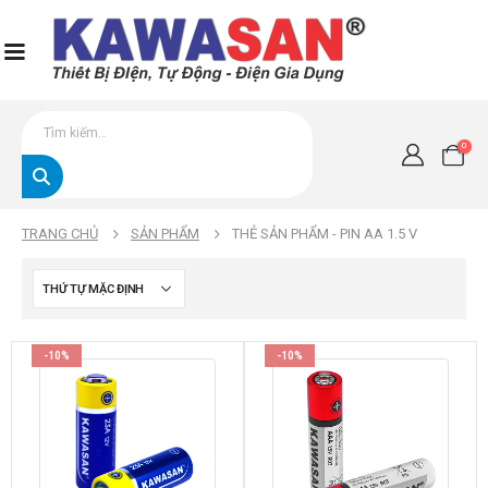
0
TRANG CHỦ
SẢN PHẨM
THẺ SẢN PHẨM -
PIN AA 1.5 V
-10%
-10%