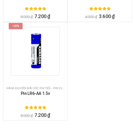
5.00
ngoài 5
5.00
ngoài 5
7.200
₫
3.600
₫
8.000
₫
4.000
₫
-10%
HÀNG KHUYẾN MÃI SỐC
,
PIN TIỂU - PIN VUÔNG KAWASAN
Pin LR6-AA 1.5v
5.00
ngoài 5
7.200
₫
8.000
₫