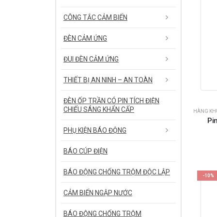
CÔNG TẮC CẢM BIẾN
ĐÈN CẢM ỨNG
ĐUI ĐÈN CẢM ỨNG
THIẾT BỊ AN NINH – AN TOÀN
ĐÈN ỐP TRẦN CÓ PIN TÍCH ĐIỆN
CHIẾU SÁNG KHẨN CẤP
HÀNG KHU
Pi
PHỤ KIỆN BÁO ĐỘNG
BÁO CÚP ĐIỆN
BÁO ĐỘNG CHỐNG TRỘM ĐỘC LẬP
-10%
CẢM BIẾN NGẬP NƯỚC
BÁO ĐỘNG CHỐNG TRỘM