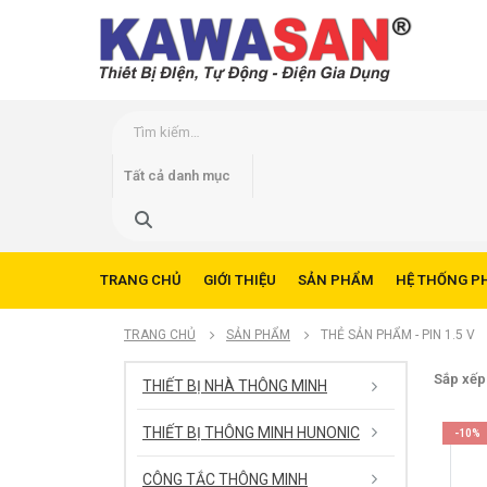
TRANG CHỦ
GIỚI THIỆU
SẢN PHẨM
HỆ THỐNG P
TRANG CHỦ
SẢN PHẨM
THẺ SẢN PHẨM -
PIN 1.5 V
Sắp xếp
THIẾT BỊ NHÀ THÔNG MINH
THIẾT BỊ THÔNG MINH HUNONIC
-10%
CÔNG TẮC THÔNG MINH