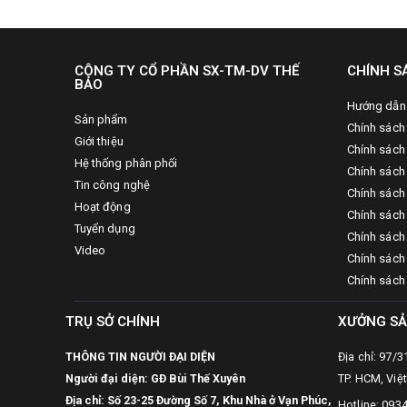
CÔNG TY CỔ PHẦN SX-TM-DV THẾ
CHÍNH S
BẢO
Hướng dẫn
Sản phẩm
Chính sách
Giới thiệu
Chính sách
Hệ thống phân phối
Chính sách 
Tin công nghệ
Chính sách
Hoạt động
Chính sách
Tuyển dụng
Chính sách 
Video
Chính sách
Chính sách
TRỤ SỞ CHÍNH
XƯỞNG SẢ
THÔNG TIN NGƯỜI ĐẠI DIỆN
Địa chỉ: 97/
Người đại diện: GĐ Bùi Thế Xuyên
TP. HCM, Việ
Địa chỉ: Số 23-25 Đường Số 7, Khu Nhà ở Vạn Phúc,
Hotline: 093