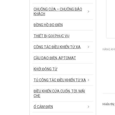
CHUÔNG CỬA – CHUÔNG BÁO
KHÁCH
ĐỒNG HỒ ĐO ĐIỆN
THIẾT BỊ GỌI PHỤC VỤ
CÔNG TẮC ĐIỀU KHIỂN TỪ XA
HÀNG KHU
CẦU DAO ĐIỆN, APTOMAT
KHỞI ĐỘNG TỪ
TỦ CÔNG TẮC ĐIỀU KHIỂN TỪ XA
ĐIỀU KHIỂN CỬA CUỐN, TỜI, MÁI
CHE
Hiển thị:
Ổ CẮM ĐIỆN