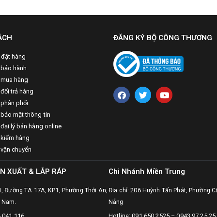
ÁCH
ĐĂNG KÝ BỘ CÔNG THƯƠNG
 đặt hàng
 bảo hành
 mua hàng
đổi trả hàng
 phân phối
 bảo mật thông tin
đại lý bán hàng online
 kiểm hàng
 vận chuyển
N XUẤT & LẮP RÁP
Chi Nhánh Miền Trung
31, Đường TA 17A, KP1, Phường Thới An,
Địa chỉ: 206 Huỳnh Tấn Phát, Phường C
t Nam.
Nẵng
4 041 116
Hotline: 091.650.2525 – 0943.97.25.25