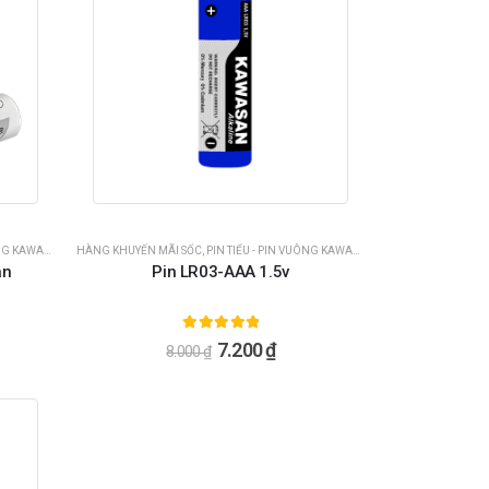
G KAWASAN
HÀNG KHUYẾN MÃI SỐC
,
PIN TIỂU - PIN VUÔNG KAWASAN
an
Pin LR03-AAA 1.5v
5.00
ngoài 5
7.200
₫
8.000
₫