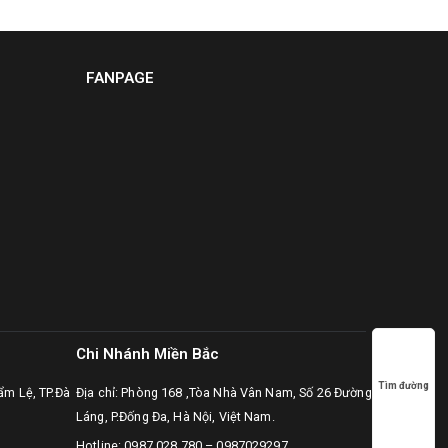
FANPAGE
Chi Nhánh Miền Bắc
Tìm đường
ẩm Lệ, TP.Đà
Địa chỉ: Phòng 168 ,Tòa Nhà Vân Nam, Số 26 Đường
Láng, P.Đống Đa, Hà Nội, Việt Nam.
Hotline:
0987.028.780
–
0987029297