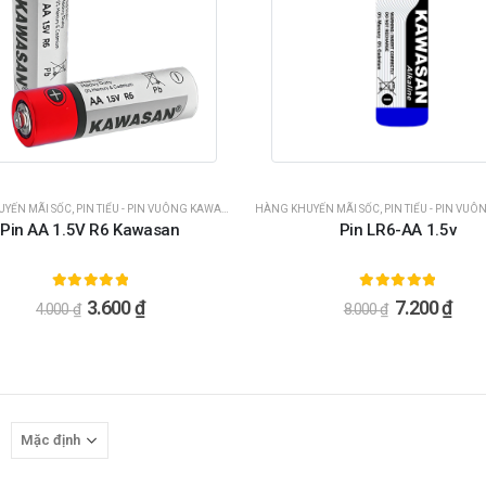
YẾN MÃI SỐC
,
PIN TIỂU - PIN VUÔNG KAWASAN
HÀNG KHUYẾN MÃI SỐC
,
PIN TIỂU - PIN VUÔN
Pin AA 1.5V R6 Kawasan
Pin LR6-AA 1.5v
5.00
ngoài 5
5.00
ngoài 5
3.600
₫
7.200
₫
4.000
₫
8.000
₫