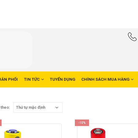
HÂN PHỐI
TIN TỨC
TUYỂN DỤNG
CHÍNH SÁCH MUA HÀNG
 theo:
-10%