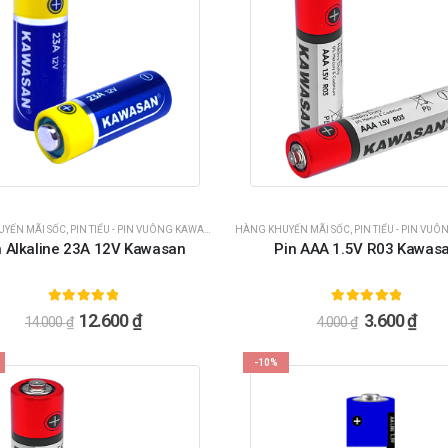
YẾN MÃI SỐC
,
PIN TIỂU - PIN VUÔNG KAWASAN
HÀNG KHUYẾN MÃI SỐC
,
PIN TIỂU - PIN VUÔN
n Alkaline 23A 12V Kawasan
Pin AAA 1.5V R03 Kawas
5.00
ngoài 5
5.00
ngoài 5
12.600
₫
3.600
₫
14.000
₫
4.000
₫
-10%