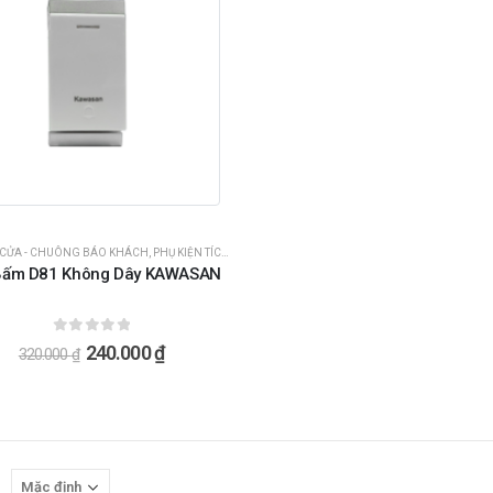
CỬA - CHUÔNG BÁO KHÁCH
,
PHỤ KIỆN TÍCH HỢP THÊM CHUÔNG CỬA
Bấm D81 Không Dây KAWASAN
0
ngoài 5
240.000
₫
320.000
₫