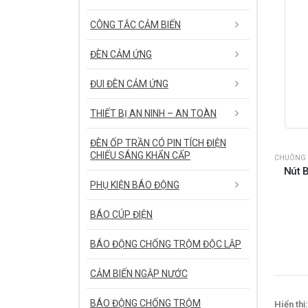
CÔNG TẮC CẢM BIẾN
ĐÈN CẢM ỨNG
ĐUI ĐÈN CẢM ỨNG
THIẾT BỊ AN NINH – AN TOÀN
ĐÈN ỐP TRẦN CÓ PIN TÍCH ĐIỆN
CHIẾU SÁNG KHẨN CẤP
CHUÔNG 
Nút 
PHỤ KIỆN BÁO ĐỘNG
BÁO CÚP ĐIỆN
BÁO ĐỘNG CHỐNG TRỘM ĐỘC LẬP
CẢM BIẾN NGẬP NƯỚC
BÁO ĐỘNG CHỐNG TRỘM
Hiển thị: