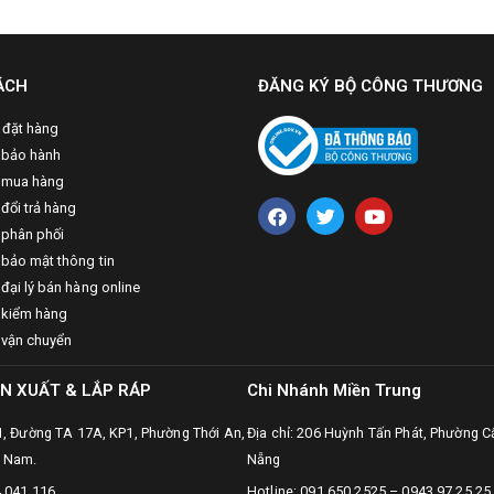
ÁCH
ĐĂNG KÝ BỘ CÔNG THƯƠNG
 đặt hàng
 bảo hành
 mua hàng
đổi trả hàng
 phân phối
 bảo mật thông tin
đại lý bán hàng online
 kiểm hàng
 vận chuyển
N XUẤT & LẮP RÁP
Chi Nhánh Miền Trung
31, Đường TA 17A, KP1, Phường Thới An,
Địa chỉ: 206 Huỳnh Tấn Phát, Phường C
t Nam.
Nẵng
4 041 116
Hotline: 091.650.2525 – 0943.97.25.25