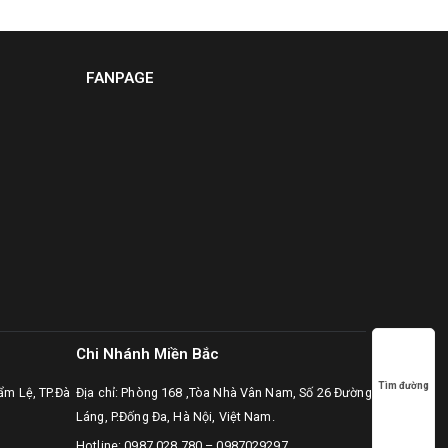
FANPAGE
Chi Nhánh Miền Bắc
Tìm đường
ẩm Lệ, TP.Đà
Địa chỉ: Phòng 168 ,Tòa Nhà Vân Nam, Số 26 Đường
Láng, P.Đống Đa, Hà Nội, Việt Nam.
Hotline:
0987.028.780
–
0987029297