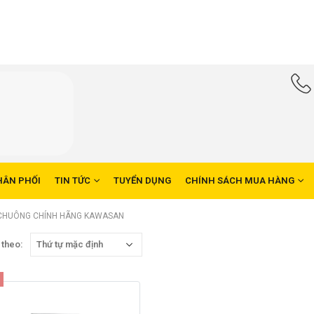
HÂN PHỐI
TIN TỨC
TUYỂN DỤNG
CHÍNH SÁCH MUA HÀNG
CHUÔNG CHÍNH HÃNG KAWASAN
 theo: