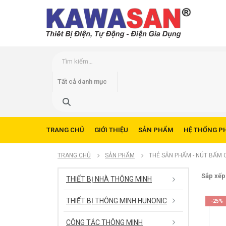
TRANG CHỦ
GIỚI THIỆU
SẢN PHẨM
HỆ THỐNG P
TRANG CHỦ
SẢN PHẨM
THẺ SẢN PHẨM -
NÚT BẤM 
Sắp xếp
THIẾT BỊ NHÀ THÔNG MINH
THIẾT BỊ THÔNG MINH HUNONIC
-25%
CÔNG TẮC THÔNG MINH