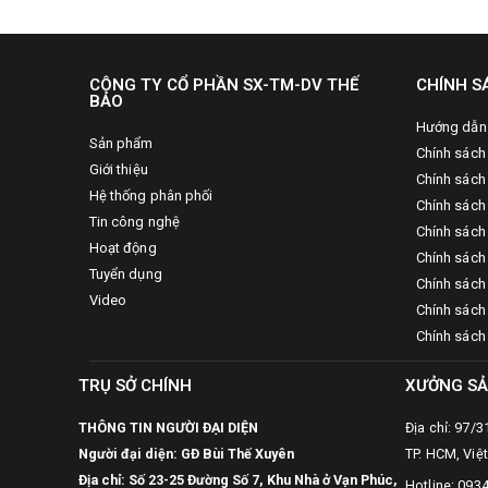
CÔNG TY CỔ PHẦN SX-TM-DV THẾ
CHÍNH S
BẢO
Hướng dẫn
Sản phẩm
Chính sách
Giới thiệu
Chính sách
Hệ thống phân phối
Chính sách 
Tin công nghệ
Chính sách
Hoạt động
Chính sách
Tuyển dụng
Chính sách 
Video
Chính sách
Chính sách
TRỤ SỞ CHÍNH
XƯỞNG SẢ
THÔNG TIN NGƯỜI ĐẠI DIỆN
Địa chỉ: 97/
Người đại diện: GĐ Bùi Thế Xuyên
TP. HCM, Việ
Địa chỉ: Số 23-25 Đường Số 7, Khu Nhà ở Vạn Phúc,
Hotline: 093