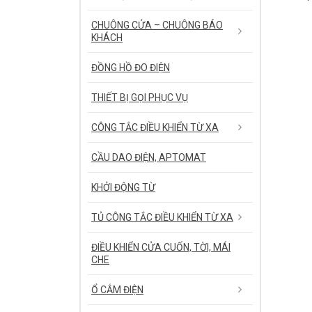
CHUÔNG CỬA – CHUÔNG BÁO
KHÁCH
ĐỒNG HỒ ĐO ĐIỆN
THIẾT BỊ GỌI PHỤC VỤ
CÔNG TẮC ĐIỀU KHIỂN TỪ XA
CẦU DAO ĐIỆN, APTOMAT
KHỞI ĐỘNG TỪ
TỦ CÔNG TẮC ĐIỀU KHIỂN TỪ XA
ĐIỀU KHIỂN CỬA CUỐN, TỜI, MÁI
CHE
Ổ CẮM ĐIỆN