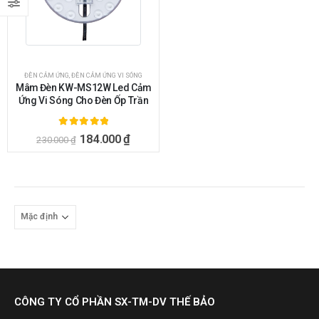
ĐÈN CẢM ỨNG
,
ĐÈN CẢM ỨNG VI SÓNG
Mâm Đèn KW-MS12W Led Cảm
Ứng Vi Sóng Cho Đèn Ốp Trần
5.00
ngoài 5
184.000
₫
230.000
₫
CÔNG TY CỔ PHẦN SX-TM-DV THẾ BẢO