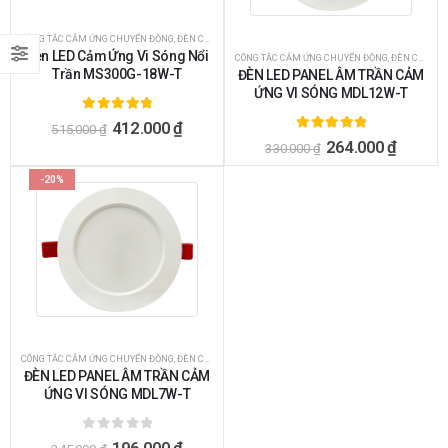
CÔNG TẮC CẢM ỨNG CHUYỂN ĐỘNG
,
ĐÈN CẢM ỨNG
,
ĐÈN CẢM ỨNG VI SÓNG
,
ĐÈN CẢM ỨNG VI SÓNG
Đèn LED Cảm Ứng Vi Sóng Nổi
CÔNG TẮC CẢM ỨNG CHUYỂN ĐỘNG
,
ĐÈN CẢM ỨNG ỐP TRẦN
Trần MS300G-18W-T
ĐÈN LED PANEL ÂM TRẦN CẢM
ỨNG VI SÓNG MDL12W-T
4.90
ngoài 5
412.000
₫
515.000
₫
5.00
ngoài 5
264.000
₫
330.000
₫
-20%
CÔNG TẮC CẢM ỨNG CHUYỂN ĐỘNG
,
ĐÈN CẢM ỨNG ỐP TRẦN
ĐÈN LED PANEL ÂM TRẦN CẢM
ỨNG VI SÓNG MDL7W-T
0
ngoài 5
196.000
₫