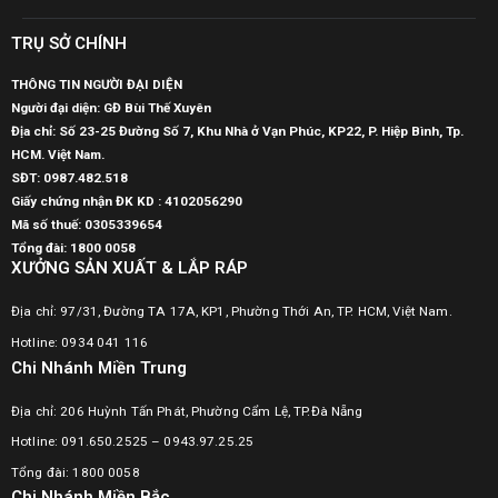
TRỤ SỞ CHÍNH
THÔNG TIN NGƯỜI ĐẠI DIỆN
Người đại diện: GĐ Bùi Thế Xuyên
Địa chỉ: Số 23-25 Đường Số 7, Khu Nhà ở Vạn Phúc, KP22, P. Hiệp Bình, Tp.
HCM. Việt Nam.
SĐT:
0987.482.518
Giấy chứng nhận ĐK KD : 4102056290
Mã số thuế:
0305339654
Tổng đài: 1800 0058
XƯỞNG SẢN XUẤT & LẮP RÁP
Địa chỉ: 97/31, Đường TA 17A, KP1, Phường Thới An, TP. HCM, Việt Nam.
Hotline: 0934 041 116
Chi Nhánh Miền Trung
Địa chỉ: 206 Huỳnh Tấn Phát, Phường Cẩm Lệ, TP.Đà Nẵng
Hotline: 091.650.2525 – 0943.97.25.25
Tổng đài: 1800 0058
Chi Nhánh Miền Bắc