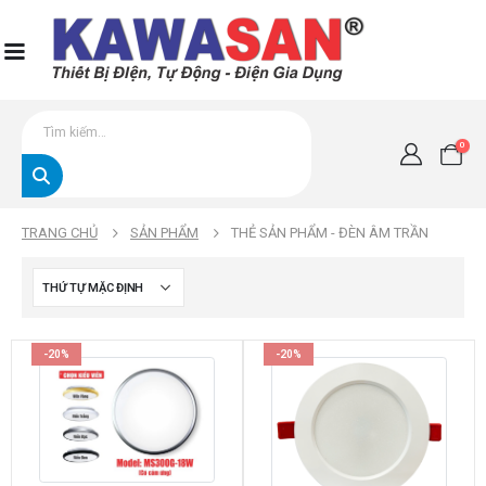
0
TRANG CHỦ
SẢN PHẨM
THẺ SẢN PHẨM -
ĐÈN ÂM TRẦN
-20%
-20%