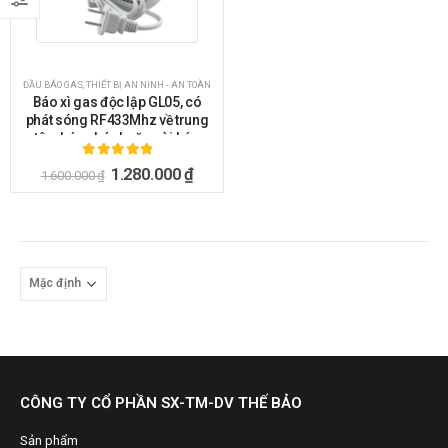
ĐẦU BÁO GAS
,
THIẾT BỊ AN NINH - AN TOÀN
Báo xì gas độc lập GL05, có
phát sóng RF433Mhz về trung
tâm báo cháy hoặc còi báo
không dây
5.00
ngoài 5
1.280.000
₫
1.600.000
₫
CÔNG TY CỔ PHẦN SX-TM-DV THẾ BẢO
Sản phẩm