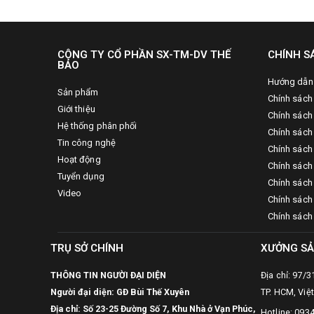
CÔNG TY CỔ PHẦN SX-TM-DV THẾ
CHÍNH S
BẢO
Hướng dẫn
Sản phẩm
Chính sách
Giới thiệu
Chính sách
Hệ thống phân phối
Chính sách 
Tin công nghệ
Chính sách
Hoạt động
Chính sách
Tuyển dụng
Chính sách 
Video
Chính sách
Chính sách
TRỤ SỞ CHÍNH
XƯỞNG SẢ
THÔNG TIN NGƯỜI ĐẠI DIỆN
Địa chỉ: 97/
Người đại diện: GĐ Bùi Thế Xuyên
TP. HCM, Việ
Địa chỉ: Số 23-25 Đường Số 7, Khu Nhà ở Vạn Phúc,
Hotline: 093