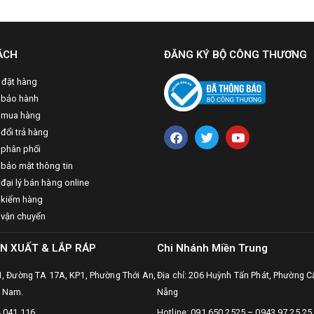
ÁCH
ĐĂNG KÝ BỘ CÔNG THƯƠNG
 đặt hàng
 bảo hành
 mua hàng
đổi trả hàng
 phân phối
 bảo mật thông tin
đại lý bán hàng online
 kiểm hàng
 vận chuyển
N XUẤT & LẮP RÁP
Chi Nhánh Miền Trung
31, Đường TA 17A, KP1, Phường Thới An,
Địa chỉ: 206 Huỳnh Tấn Phát, Phường C
t Nam.
Nẵng
4 041 116
Hotline: 091.650.2525 – 0943.97.25.25