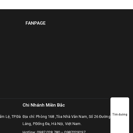
FANPAGE
Chi Nhánh Miền Bắc
Tìm đường
ẩm Lệ, TP.Đà
Địa chỉ: Phòng 168 ,Tòa Nhà Vân Nam, Số 26 Đường
Láng, P.Đống Đa, Hà Nội, Việt Nam.
Hotline:
0987.028.780
–
0987029297