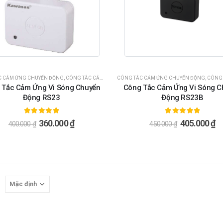
C CẢM ỨNG CHUYỂN ĐỘNG
,
CÔNG TẮC CẢM ỨNG VI SÓNG
CÔNG TẮC CẢM ỨNG CHUYỂN ĐỘNG
,
CÔNG TẮC CẢ
 Tắc Cảm Ứng Vi Sóng Chuyển
Công Tắc Cảm Ứng Vi Sóng C
Động RS23
Động RS23B
5.00
ngoài 5
5.00
ngoài 5
360.000
₫
405.000
₫
400.000
₫
450.000
₫