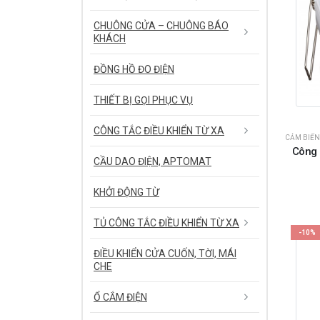
CHUÔNG CỬA – CHUÔNG BÁO
KHÁCH
ĐỒNG HỒ ĐO ĐIỆN
THIẾT BỊ GỌI PHỤC VỤ
CÔNG TẮC ĐIỀU KHIỂN TỪ XA
CẢM BIẾN
Công 
CẦU DAO ĐIỆN, APTOMAT
KHỞI ĐỘNG TỪ
TỦ CÔNG TẮC ĐIỀU KHIỂN TỪ XA
-10%
ĐIỀU KHIỂN CỬA CUỐN, TỜI, MÁI
CHE
Ổ CẮM ĐIỆN