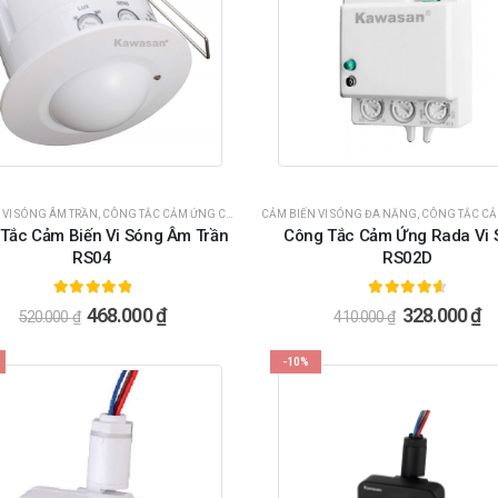
 VI SÓNG ÂM TRẦN
,
CÔNG TẮC CẢM ỨNG CHUYỂN ĐỘNG
CẢM BIẾN VI SÓNG ĐA NĂNG
,
CÔNG TẮC CẢM ỨNG VI SÓNG
,
CÔNG TẮC CẢM ỨNG 
Tắc Cảm Biến Vi Sóng Âm Trần
Công Tắc Cảm Ứng Rada Vi 
RS04
RS02D
5.00
ngoài 5
4.71
ngoài 5
468.000
₫
328.000
₫
520.000
₫
410.000
₫
-10%