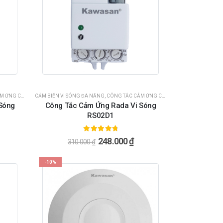
CHUYỂN ĐỘNG
CẢM BIẾN VI SÓNG ĐA NĂNG
,
CÔNG TẮC CẢM ỨNG VI SÓNG
,
CÔNG TẮC CẢM ỨNG CHUYỂN ĐỘNG
,
HÀNG KHUYẾN MÃI SỐC
,
SẢN PHẨM NỔ
,
CÔNG TẮC
Sóng
Công Tắc Cảm Ứng Rada Vi Sóng
RS02D1
4.86
ngoài 5
248.000
₫
310.000
₫
-10%