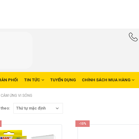
HÂN PHỐI
TIN TỨC
TUYỂN DỤNG
CHÍNH SÁCH MUA HÀNG
 CẢM ỨNG VI SÓNG
 theo:
-10%