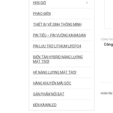
HẸN GIỜ
PHAO ĐIỆN
THIẾT BỊ VỆ SINH THÔNG MINH
PIN TIỂU – PIN VUÔNG KAWASAN
CÔNG TẮ
Công
PIN LƯU TRỮ LITHIUM LIFEPO4
BIẾN TẦN HYBRID NĂNG LƯỢNG
MẶT TRỜI
HỆ NĂNG LƯỢNG MẶT TRỜI
HÀNG KHUYẾN MÃI SỐC
Hiển thị:
SẢN PHẨM NỔI BẬT
ĐÈN KAWALED