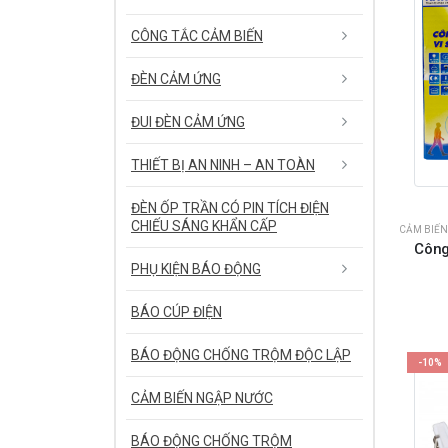
CÔNG TẮC CẢM BIẾN
ĐÈN CẢM ỨNG
ĐUI ĐÈN CẢM ỨNG
THIẾT BỊ AN NINH – AN TOÀN
ĐÈN ỐP TRẦN CÓ PIN TÍCH ĐIỆN
CHIẾU SÁNG KHẨN CẤP
CẢM BIẾN
Công
PHỤ KIỆN BÁO ĐỘNG
BÁO CÚP ĐIỆN
BÁO ĐỘNG CHỐNG TRỘM ĐỘC LẬP
-10%
CẢM BIẾN NGẬP NƯỚC
BÁO ĐỘNG CHỐNG TRỘM