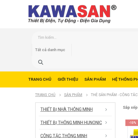
TRANG CHỦ
GIỚI THIỆU
SẢN PHẨM
HỆ THỐNG P
TRANG CHỦ
SẢN PHẨM
THẺ SẢN PHẨM -
CÔNG TẮC
Sắp xếp
THIẾT BỊ NHÀ THÔNG MINH
THIẾT BỊ THÔNG MINH HUNONIC
-10%
CÔNG TẮC THÔNG MINH