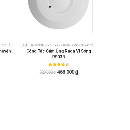
M ỨNG VI SÓNG
CẢM BIẾN VI SÓNG NỔI TRẦN - TƯỜNG
,
CÔNG TẮC CẢM ỨNG CHUYỂN ĐỘNG
,
C
huyển
Công Tắc Cảm Ứng Rada Vi Sóng
RS03B
4.50
ngoài 5
468.000
₫
520.000
₫