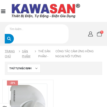
0
TRANG
SẢN
THẺ SẢN
CÔNG TẮC CẢM ỨNG HỒNG
CHỦ
PHẨM
PHẨM -
NGOẠI NỔI TƯỜNG
-20%