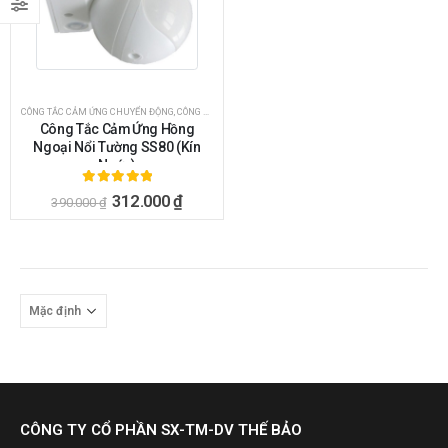
CÔNG TẮC CẢM ỨNG CHUYỂN ĐỘNG
,
CÔNG TẮC CẢM ỨNG HỒNG NGOẠI
Công Tắc Cảm Ứng Hồng
Ngoại Nổi Tường SS80 (Kín
Nước)
5.00
ngoài 5
312.000
₫
390.000
₫
CÔNG TY CỔ PHẦN SX-TM-DV THẾ BẢO