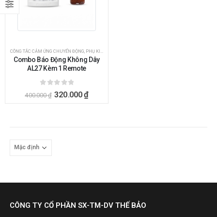
CÔNG TẮC CẢM ỨNG CHUYỂN ĐỘNG
,
PHỤ KIỆN BÁO ĐỘNG
Combo Báo Động Không Dây
AL27 Kèm 1 Remote
0
ngoài 5
320.000
₫
400.000
₫
CÔNG TY CỔ PHẦN SX-TM-DV THẾ BẢO