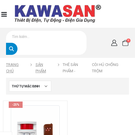
0
TRANG
SẢN
THẺ SẢN
CÒI HÚ CHỐNG
CHỦ
PHẨM
PHẨM -
TRỘM
-20%