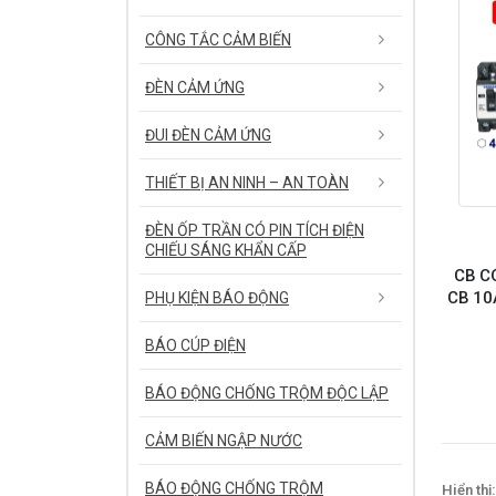
CÔNG TẮC CẢM BIẾN
ĐÈN CẢM ỨNG
ĐUI ĐÈN CẢM ỨNG
THIẾT BỊ AN NINH – AN TOÀN
ĐÈN ỐP TRẦN CÓ PIN TÍCH ĐIỆN
CHIẾU SÁNG KHẨN CẤP
CB C
CB 10
PHỤ KIỆN BÁO ĐỘNG
BÁO CÚP ĐIỆN
BÁO ĐỘNG CHỐNG TRỘM ĐỘC LẬP
CẢM BIẾN NGẬP NƯỚC
BÁO ĐỘNG CHỐNG TRỘM
Hiển thị: