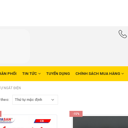
HÂN PHỐI
TIN TỨC
TUYỂN DỤNG
CHÍNH SÁCH MUA HÀNG
Ự NGẮT ĐIỆN
 theo:
-15%