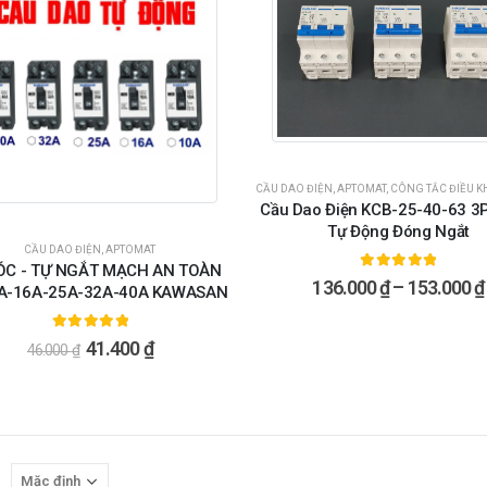
CẦU DAO ĐIỆN, APTOMAT
,
CÔNG TẮC ĐIỀU KH
Cầu Dao Điện KCB-25-40-63 3
Tự Động Đóng Ngắt
CẦU DAO ĐIỆN, APTOMAT
ÓC - TỰ NGẮT MẠCH AN TOÀN
5.00
ngoài 5
136.000
₫
–
153.000
₫
A-16A-25A-32A-40A KAWASAN
5.00
ngoài 5
41.400
₫
46.000
₫