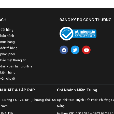
ÁCH
ĐĂNG KÝ BỘ CÔNG THƯƠNG
 đặt hàng
 bảo hành
 mua hàng
đổi trả hàng
 phân phối
 bảo mật thông tin
đại lý bán hàng online
 kiểm hàng
 vận chuyển
N XUẤT & LẮP RÁP
Chi Nhánh Miền Trung
31, Đường TA 17A, KP1, Phường Thới An,
Địa chỉ: 206 Huỳnh Tấn Phát, Phường C
t Nam.
Nẵng
4 041 116
Hotline: 091.650.2525 – 0943.97.25.25