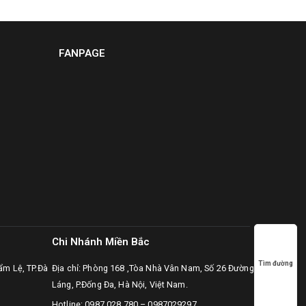
FANPAGE
Chi Nhánh Miền Bắc
Tìm đường
ẩm Lệ, TP.Đà
Địa chỉ: Phòng 168 ,Tòa Nhà Vân Nam, Số 26 Đường
Láng, P.Đống Đa, Hà Nội, Việt Nam.
Hotline:
0987.028.780
–
0987029297