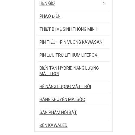
HẸN GIỜ
PHAO ĐIỆN
THIẾT BỊ VỆ SINH THÔNG MINH
PIN TIỂU – PIN VUÔNG KAWASAN
PIN LƯU TRỮ LITHIUM LIFEPO4
BIẾN TẦN HYBRID NĂNG LƯỢNG
MẶT TRỜI
HỆ NĂNG LƯỢNG MẶT TRỜI
HÀNG KHUYẾN MÃI SỐC
SẢN PHẨM NỔI BẬT
ĐÈN KAWALED