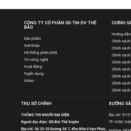
CÔNG TY CỔ PHẦN SX-TM-DV THẾ
CHÍNH S
BẢO
Hướng dẫn
Sản phẩm
Chính sách
Giới thiệu
Chính sách
Hệ thống phân phối
Chính sách 
Tin công nghệ
Chính sách
Hoạt động
Chính sách
Tuyển dụng
Chính sách 
Video
Chính sách
Chính sách
TRỤ SỞ CHÍNH
XƯỞNG SẢ
THÔNG TIN NGƯỜI ĐẠI DIỆN
Địa chỉ: 97/
Người đại diện: GĐ Bùi Thế Xuyên
TP. HCM, Việ
Địa chỉ: Số 23-25 Đường Số 7, Khu Nhà ở Vạn Phúc,
Hotline: 093