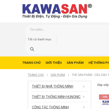
TRANG CHỦ
GIỚI THIỆU
SẢN PHẨM
HỆ THỐNG P
TRANG CHỦ
SẢN PHẨM
THẺ SẢN PHẨM -
CẦU DAO T
Sắp xếp
THIẾT BỊ NHÀ THÔNG MINH
THIẾT BỊ THÔNG MINH HUNONIC
-10%
CÔNG TẮC THÔNG MINH