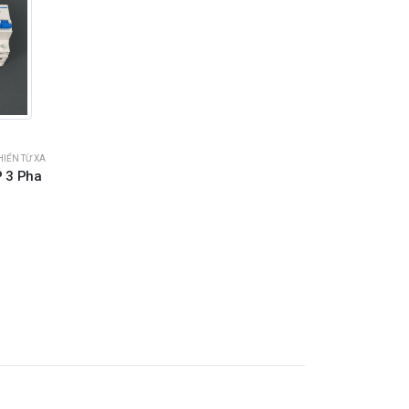
IỂN TỪ XA
P 3 Pha