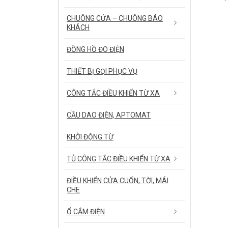
CHUÔNG CỬA – CHUÔNG BÁO
KHÁCH
ĐỒNG HỒ ĐO ĐIỆN
THIẾT BỊ GỌI PHỤC VỤ
CÔNG TẮC ĐIỀU KHIỂN TỪ XA
CẦU DAO ĐIỆN, APTOMAT
KHỞI ĐỘNG TỪ
TỦ CÔNG TẮC ĐIỀU KHIỂN TỪ XA
ĐIỀU KHIỂN CỬA CUỐN, TỜI, MÁI
CHE
Ổ CẮM ĐIỆN