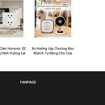
 Cắm Hunonic S2
Xu Hướng Lắp Chuông Báo
 Hình Vuông Lại
Khách Tự Động Cho Cửa
c Săn Đón?
Hàng Và Văn Phòng
FANPAGE