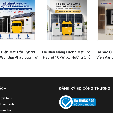
 Điện Mặt Trời Hybrid
Hệ Điện Năng Lượng Mặt Trời
Tại Sao Ổ
kWp: Giải Pháp Lưu Trữ
Hybrid 10kW: Xu Hướng Chủ
Viền Vàng
ho Gia Đình Hiện Đại
Động Nguồn Điện
Đượ
ÁCH
ĐĂNG KÝ BỘ CÔNG THƯƠNG
 đặt hàng
 bảo hành
 mua hàng