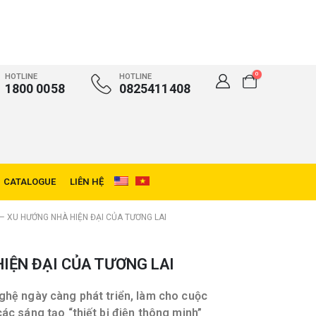
0
HOTLINE
HOTLINE
1800 0058
0825411408
CATALOGUE
LIÊN HỆ
 – XU HƯỚNG NHÀ HIỆN ĐẠI CỦA TƯƠNG LAI
HIỆN ĐẠI CỦA TƯƠNG LAI
nghệ ngày càng phát triển, làm cho cuộc
ác sáng tạo “thiết bị điện thông minh”