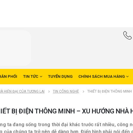
HÂN PHỐI
TIN TỨC
TUYỂN DỤNG
CHÍNH SÁCH MUA HÀNG
À HIỆN ĐẠI CỦA TƯƠNG LAI
TIN CÔNG NGHỆ
THIẾT BỊ ĐIỆN THÔNG MINH
IẾT BỊ ĐIỆN THÔNG MINH – XU HƯỚNG NHÀ 
ng ta đang sống trong thời đại khác trước rất nhiều, công 
g của chúng ta trở nên dễ dàng hơn. Điển hình phải nói đến c