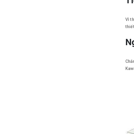
Ti
Vì t
thiế
Ng
Chắn
Kawa