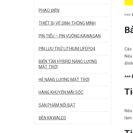
PHAO ĐIỆN
​>>>
THIẾT BỊ VỆ SINH THÔNG MINH
Bả
PIN TIỂU – PIN VUÔNG KAWASAN
PIN LƯU TRỮ LITHIUM LIFEPO4
Các 
Nếu 
BIẾN TẦN HYBRID NĂNG LƯỢNG
đình
MẶT TRỜI
​>>>
HỆ NĂNG LƯỢNG MẶT TRỜI
Ti
HÀNG KHUYẾN MÃI SỐC
SẢN PHẨM NỔI BẬT
Nếu 
ĐÈN KAWALED
làm 