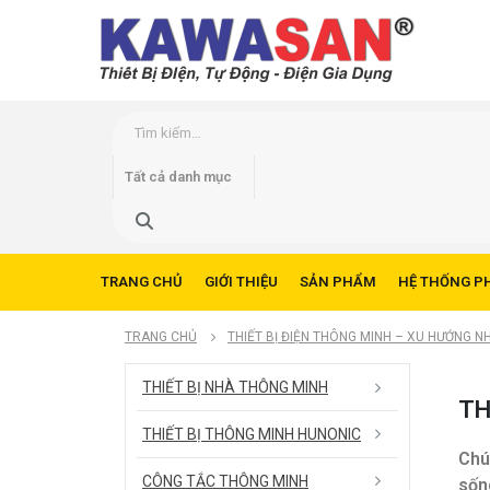
TRANG CHỦ
GIỚI THIỆU
SẢN PHẨM
HỆ THỐNG P
TRANG CHỦ
THIẾT BỊ ĐIỆN THÔNG MINH – XU HƯỚNG NH
THIẾT BỊ NHÀ THÔNG MINH
TH
THIẾT BỊ THÔNG MINH HUNONIC
Chú
CÔNG TẮC THÔNG MINH
sốn