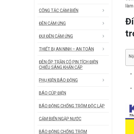
làm
CÔNG TẮC CẢM BIẾN
Đi
ĐÈN CẢM ỨNG
tr
ĐUI ĐÈN CẢM ỨNG
THIẾT BỊ AN NINH – AN TOÀN
Nộ
ĐÈN ỐP TRẦN CÓ PIN TÍCH ĐIỆN
CHIẾU SÁNG KHẨN CẤP
PHỤ KIỆN BÁO ĐỘNG
BÁO CÚP ĐIỆN
BÁO ĐỘNG CHỐNG TRỘM ĐỘC LẬP
CẢM BIẾN NGẬP NƯỚC
BÁO ĐỘNG CHỐNG TRỘM