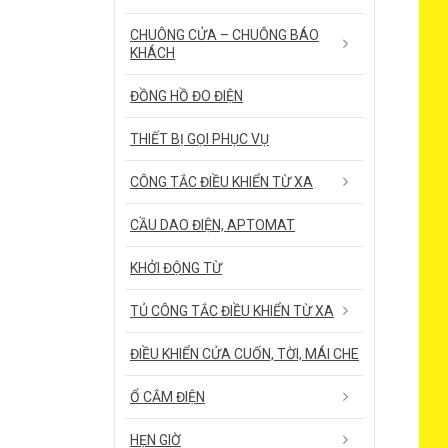
CHUÔNG CỬA – CHUÔNG BÁO
KHÁCH
ĐỒNG HỒ ĐO ĐIỆN
THIẾT BỊ GỌI PHỤC VỤ
CÔNG TẮC ĐIỀU KHIỂN TỪ XA
CẦU DAO ĐIỆN, APTOMAT
KHỞI ĐỘNG TỪ
TỦ CÔNG TẮC ĐIỀU KHIỂN TỪ XA
ĐIỀU KHIỂN CỬA CUỐN, TỜI, MÁI CHE
Ổ CẮM ĐIỆN
HẸN GIỜ