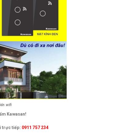
ển wifi
ẩ
m Kawasan!
 trực tiếp:
0911 757 234