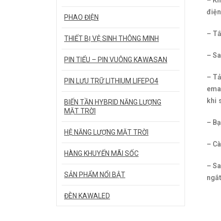
– Kh
điện
PHAO ĐIỆN
– Tắ
THIẾT BỊ VỆ SINH THÔNG MINH
– Sa
PIN TIỂU – PIN VUÔNG KAWASAN
– Tả
PIN LƯU TRỮ LITHIUM LIFEPO4
emai
khi 
BIẾN TẦN HYBRID NĂNG LƯỢNG
MẶT TRỜI
– Bạ
HỆ NĂNG LƯỢNG MẶT TRỜI
– Cà
HÀNG KHUYẾN MÃI SỐC
– Sa
SẢN PHẨM NỔI BẬT
ngắt
ĐÈN KAWALED