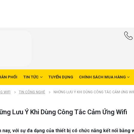
HÂN PHỐI
TIN TỨC
TUYỂN DỤNG
CHÍNH SÁCH MUA HÀNG
G WIFI
TIN CÔNG NGHỆ
NHỮNG LƯU Ý KHI DÙNG CÔNG TẮC CẢM ỨNG WIF
ững Lưu Ý Khi Dùng Công Tắc Cảm Ứng Wifi
n nay, với sự đa dạng của thiết bị có chức năng kết nối bằng 