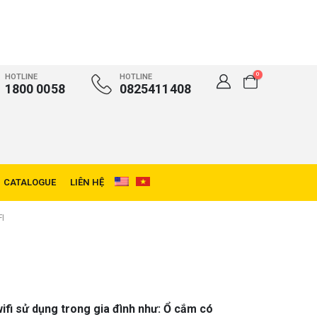
0
HOTLINE
HOTLINE
1800 0058
0825411408
CATALOGUE
LIÊN HỆ
I
wifi sử dụng trong gia đình như:
Ổ cắm có