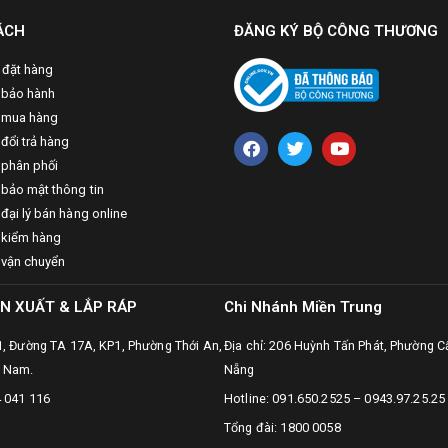
ÁCH
ĐĂNG KÝ BỘ CÔNG THƯƠNG
 đặt hàng
 bảo hành
 mua hàng
đổi trả hàng
 phân phối
 bảo mật thông tin
đại lý bán hàng online
 kiểm hàng
 vận chuyển
N XUẤT & LẮP RÁP
Chi Nhánh Miền Trung
31, Đường TA 17A, KP1, Phường Thới An,
Địa chỉ: 206 Huỳnh Tấn Phát, Phường C
t Nam.
Nẵng
4 041 116
Hotline: 091.650.2525 – 0943.97.25.25
Tổng đài: 1800 0058