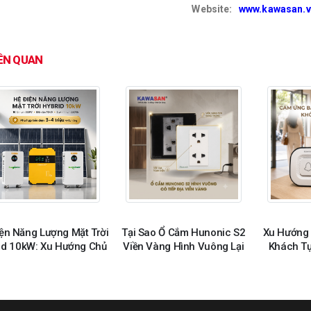
Website:
www.kawasan.v
IÊN QUAN
ện Năng Lượng Mặt Trời
Tại Sao Ổ Cắm Hunonic S2
Xu Hướng
id 10kW: Xu Hướng Chủ
Viền Vàng Hình Vuông Lại
Khách T
Động Nguồn Điện
Được Săn Đón?
Hàng 