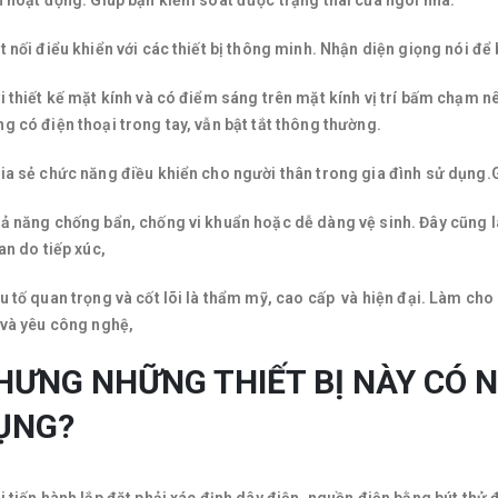
h hoạt động. Giúp bạn kiểm soát được trạng thái của ngôi nhà.
t nối điểu khiển với các thiết bị thông minh. Nhận diện giọng nói để 
i thiết kế mặt kính và có điểm sáng trên mặt kính vị trí bấm chạm
g có điện thoại trong tay, vẫn bật tắt thông thường.
ia sẻ chức năng điều khiển cho người thân trong gia đình sử dụng.
ả năng chống bẩn, chống vi khuẩn hoặc dễ dàng vệ sinh. Đây cũng l
lan do tiếp xúc,
u tố quan trọng và cốt lõi là thẩm mỹ, cao cấp và hiện đại. Làm cho 
 và yêu công nghệ,
HƯNG NHỮNG THIẾT BỊ NÀY CÓ N
ỤNG?