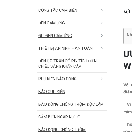
CÔNG TẮC CẢM BIẾN
kết 
ĐÈN CẢM ỨNG
Nộ
ĐUI ĐÈN CẢM ỨNG
THIẾT BỊ AN NINH – AN TOÀN
Ư
ĐÈN ỐP TRẦN CÓ PIN TÍCH ĐIỆN
W
CHIẾU SÁNG KHẨN CẤP
PHỤ KIỆN BÁO ĐỘNG
Với 
BÁO CÚP ĐIỆN
điể
BÁO ĐỘNG CHỐNG TRỘM ĐỘC LẬP
– Vì
cảm 
CẢM BIẾN NGẬP NƯỚC
– Đi
BÁO ĐỘNG CHỐNG TRỘM