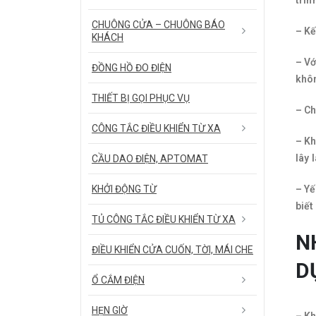
trìn
CHUÔNG CỬA – CHUÔNG BÁO
– Kế
KHÁCH
– Vớ
ĐỒNG HỒ ĐO ĐIỆN
khôn
THIẾT BỊ GỌI PHỤC VỤ
– Ch
CÔNG TẮC ĐIỀU KHIỂN TỪ XA
– Kh
lây 
CẦU DAO ĐIỆN, APTOMAT
KHỞI ĐỘNG TỪ
– Yế
biết
TỦ CÔNG TẮC ĐIỀU KHIỂN TỪ XA
N
ĐIỀU KHIỂN CỬA CUỐN, TỜI, MÁI CHE
D
Ổ CẮM ĐIỆN
HẸN GIỜ