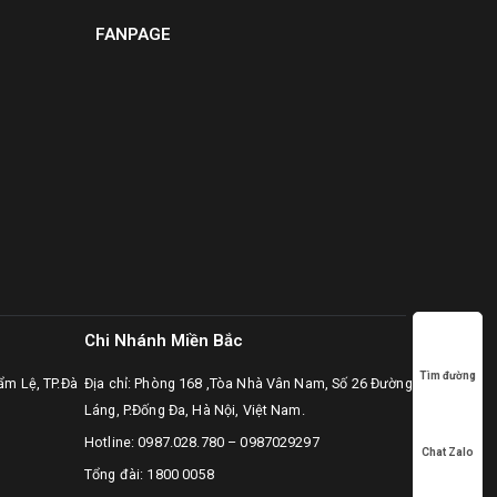
FANPAGE
Chi Nhánh Miền Bắc
Tìm đường
ẩm Lệ, TP.Đà
Địa chỉ: Phòng 168 ,Tòa Nhà Vân Nam, Số 26 Đường
Láng, P.Đống Đa, Hà Nội, Việt Nam.
Hotline:
0987.028.780
–
0987029297
Chat Zalo
Tổng đài: 1800 0058