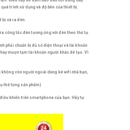
 điện. Điều này để đảm bảo đấu nối đúng dây
uá trình sử dụng và độ bền của thiết bị.
 bị và ra đèn.
tra công tắc đèn tương ứng với đèn theo thứ tự.
h phải chuẩn bị đủ số điện thoại và tài khoản
hay mượn tạm tài khoản người khác để tạo. Vì
g không còn người ngoài dùng ké wifi nhà bạn,
cụ thể từng sản phẩm)
g điều khiển trên smartphone của bạn. Hãy tự