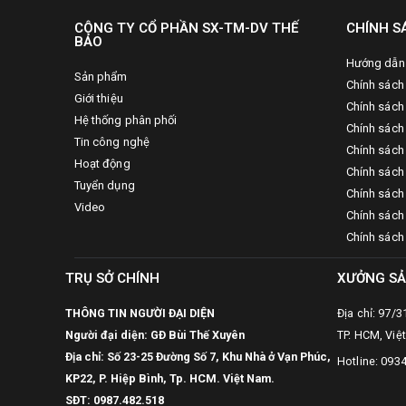
CÔNG TY CỔ PHẦN SX-TM-DV THẾ
CHÍNH S
BẢO
Hướng dẫn
Sản phẩm
Chính sách
Giới thiệu
Chính sách
Hệ thống phân phối
Chính sách 
Tin công nghệ
Chính sách
Hoạt động
Chính sách
Tuyển dụng
Chính sách 
Video
Chính sách
Chính sách
TRỤ SỞ CHÍNH
XƯỞNG SẢ
THÔNG TIN NGƯỜI ĐẠI DIỆN
Địa chỉ: 97/
Người đại diện: GĐ Bùi Thế Xuyên
TP. HCM, Việ
Địa chỉ: Số 23-25 Đường Số 7, Khu Nhà ở Vạn Phúc,
Hotline: 093
KP22, P. Hiệp Bình, Tp. HCM. Việt Nam.
SĐT:
0987.482.518