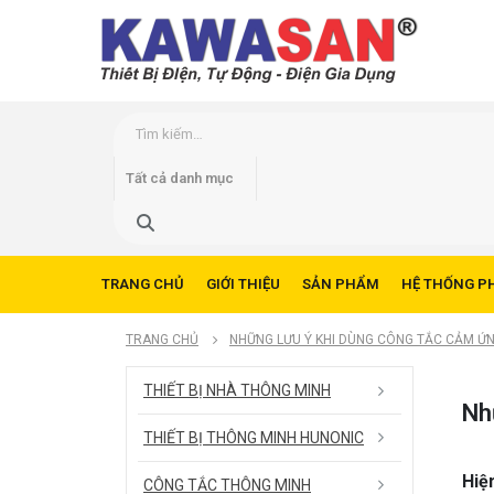
TRANG CHỦ
GIỚI THIỆU
SẢN PHẨM
HỆ THỐNG P
TRANG CHỦ
NHỮNG LƯU Ý KHI DÙNG CÔNG TẮC CẢM ỨN
THIẾT BỊ NHÀ THÔNG MINH
Nh
THIẾT BỊ THÔNG MINH HUNONIC
Hiệ
CÔNG TẮC THÔNG MINH