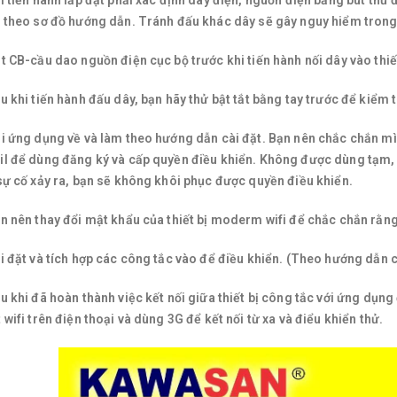
i tiến hành lắp đặt phải xác định dây điện, nguồn điện bằng bút thử
 theo sơ đồ hướng dẫn. Tránh đấu khác dây sẽ gây nguy hiểm trong q
t CB-cầu dao nguồn điện cục bộ trước khi tiến hành nối dây vào thiết
u khi tiến hành đấu dây, bạn hãy thử bật tắt bằng tay trước để kiểm 
i ứng dụng về và làm theo hướng dẫn cài đặt. Bạn nên chắc chắn mìn
l để dùng đăng ký và cấp quyền điều khiển. Không được dùng tạm, 
sự cố xảy ra, bạn sẽ không khôi phục được quyền điều khiển.
n nên thay đổi mật khẩu của thiết bị moderm wifi để chắc chắn rằn
i đặt và tích hợp các công tắc vào để điều khiển. (Theo hướng dẫn 
u khi đã hoàn thành việc kết nối giữa thiết bị công tắc với ứng dụn
 wifi trên điện thoại và dùng 3G để kết nối từ xa và điểu khiển thử.