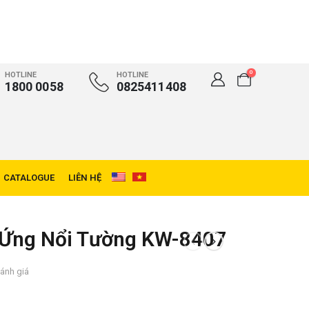
0
HOTLINE
HOTLINE
1800 0058
0825411408
CATALOGUE
LIÊN HỆ
 Ứng Nổi Tường KW-8407
ánh giá