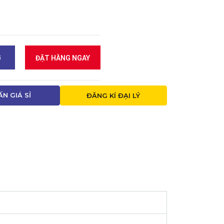
G
ĐẶT HÀNG NGAY
ẤN GIÁ SỈ
ĐĂNG KÍ ĐẠI LÝ