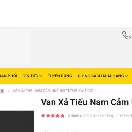
HÂN PHỐI
TIN TỨC
TUYỂN DỤNG
CHÍNH SÁCH MUA HÀNG
INH
VAN XẢ TIỂU NAM CẢM ỨNG NỔI TƯỜNG KW-8407
Van Xả Tiểu Nam Cảm
5
đánh giá của khách hàng
|
Thêm đ
5.00
trong số 5