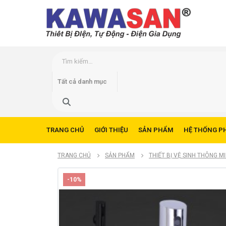
TRANG CHỦ
GIỚI THIỆU
SẢN PHẨM
HỆ THỐNG P
TRANG CHỦ
SẢN PHẨM
THIẾT BỊ VỆ SINH THÔNG M
-10%