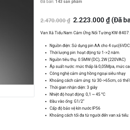
Đã bán:
143 sản phẩm
2.223.000
₫
(Đã b
2.470.000
₫
Van Xả Tiểu Nam Cảm Ứng Nổi Tường KW-8407:
Nguồn điện: Sử dụng pin AA cho 4 cục(6VDC),
Thời lượng pin: hoạt động từ 1->2 năm.
Nguồn tiêu thụ: 0.5MW (DC); 2W (220VAC)
Áp suất nước: mức thấp là 0,05Mpa, mức cao
Công nghệ cảm ứng hồng ngoại siêu nhạy
Khoảng cách cảm ứng: từ 30->65cm, có thể b
Thời gian nhận diện: 3 giây
Nhiệt độ hoạt động: 0,1 ~ 45 °C
Đầu vào ống: G1/2″
Cấp độ bảo vệ kín nước IP56
Khoảng cách tối đa từ người đến van xả tiểu