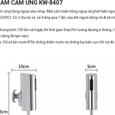
 NAM CẢM ỨNG KW-8407
 ứng hồng ngoại siêu nhạy. Mắt cảm biến hồng ngoại sẽ phát hiện ngườ
(6VDC). Có 2 chu kỳ xả: xả tráng qua 1 lần, sau khi người dùng rời đi sẽ c
rung bình 100 lần xả/ngày thì thời gian thay Pin tương đương 6 tháng / l
ại dòng Ampe cao).
a. Chỉ số kín nước IP56 chống thấm nước và chống bụi bẩn cực tốt với độ