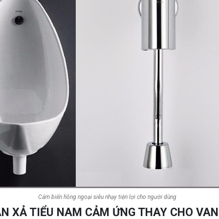
Cảm biến hồng ngoại siêu nhạy tiện lợi cho người dùng
AN XẢ TIỂU NAM CẢM ỨNG THAY CHO VA