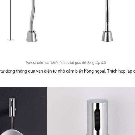
Van xả tiểu nam kích thước nhỏ gọn dễ dàng lắp đặt
 động thông qua van điện từ nhờ cảm biến hồng ngoại. Thích hợp lắp c