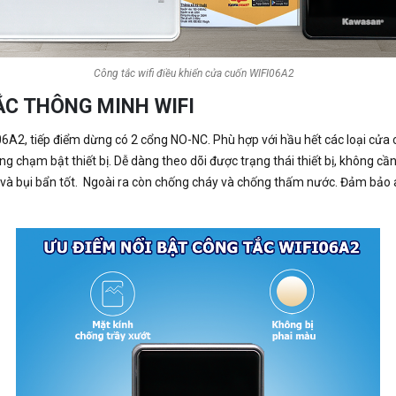
Công tắc wifi điều khiển cửa cuốn WIFI06A2
ẮC THÔNG MINH WIFI
06A2, tiếp điểm dừng có 2 cổng NO-NC. Phù hợp với hầu hết các loại cửa c
 chạm bật thiết bị. Dễ dàng theo dõi được trạng thái thiết bị, không cầ
 và bụi bẩn tốt. Ngoài ra còn chống cháy và chống thấm nước. Đảm bảo 