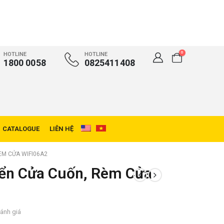
0
HOTLINE
HOTLINE
1800 0058
0825411408
CATALOGUE
LIÊN HỆ
ÈM CỬA WIFI06A2
iển Cửa Cuốn, Rèm Cửa
ánh giá