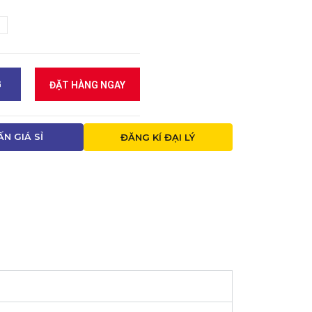
G
ĐẶT HÀNG NGAY
ẤN GIÁ SỈ
ĐĂNG KÍ ĐẠI LÝ