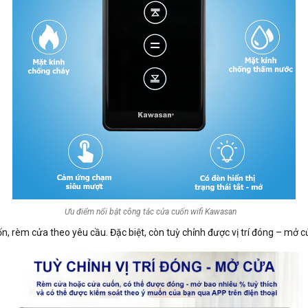
Ưu điểm nổi bật công tắc cửa cuốn wifi Kawasan
ốn, rèm cửa theo yêu cầu. Đặc biệt, còn tuỳ chỉnh được vị trí đóng – mở