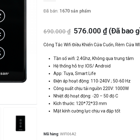
Đã bán:
1670 sản phẩm
576.000
₫
(Đã bao 
690.000
₫
Công Tắc Wifi Điều Khiển Cửa Cuốn, Rèm Cửa WI
Tần số wifi: 2.4Ghz, Không qua trung tâm
Hệ thống hỗ trợ: IOS/ Android
App: Tuya, Smart Life
Điện áp hoạt động: 110-240V ; 50-60 Hz
Công suất chịu tải nguồn 220V: 1000W
Nhiệt độ hoạt động: -20 – 50 độ C
Kích thước: 120*72*33 mm
Mặt kính cường lực chịu va đập tốt
Mã hàng:
WIFI06A2