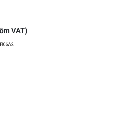
gồm VAT)
FI06A2: