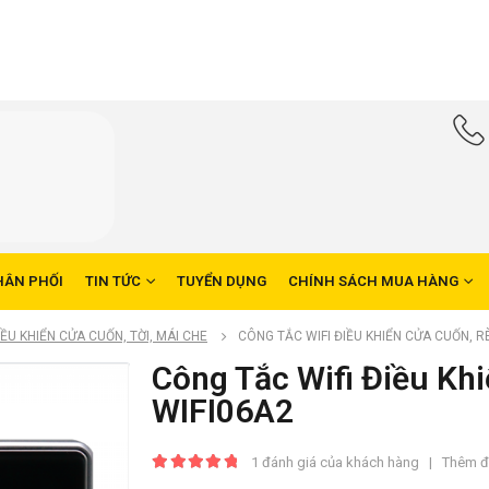
HÂN PHỐI
TIN TỨC
TUYỂN DỤNG
CHÍNH SÁCH MUA HÀNG
IỀU KHIỂN CỬA CUỐN, TỜI, MÁI CHE
CÔNG TẮC WIFI ĐIỀU KHIỂN CỬA CUỐN, R
Công Tắc Wifi Điều Kh
WIFI06A2
1
đánh giá của khách hàng
|
Thêm đ
5.00
trong số 5