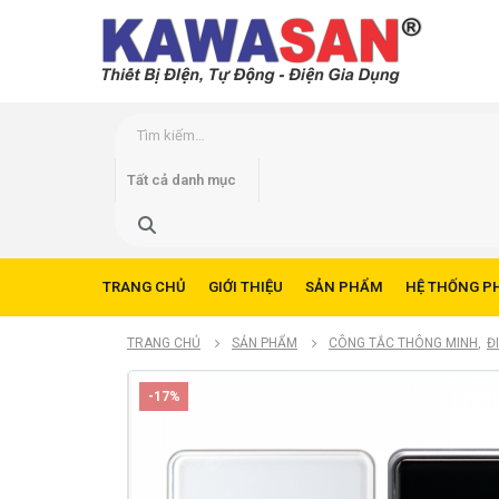
TRANG CHỦ
GIỚI THIỆU
SẢN PHẨM
HỆ THỐNG P
TRANG CHỦ
SẢN PHẨM
CÔNG TẮC THÔNG MINH
,
Đ
-17%