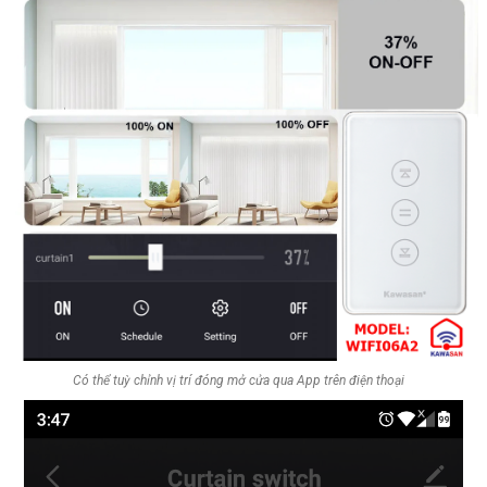
Có thể tuỳ chỉnh vị trí đóng mở cửa qua App trên điện thoại