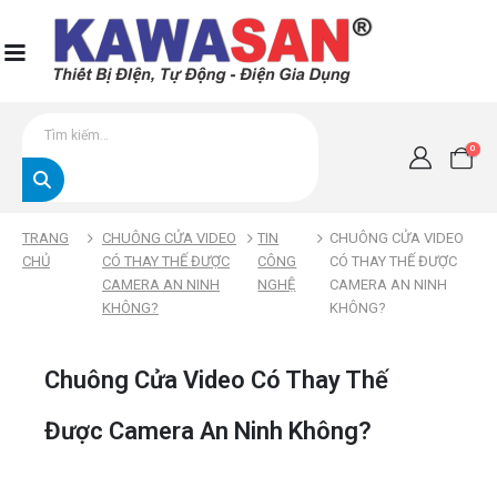
0
TRANG
CHUÔNG CỬA VIDEO
TIN
CHUÔNG CỬA VIDEO
CHỦ
CÓ THAY THẾ ĐƯỢC
CÔNG
CÓ THAY THẾ ĐƯỢC
CAMERA AN NINH
NGHỆ
CAMERA AN NINH
KHÔNG?
KHÔNG?
Chuông Cửa Video Có Thay Thế
Được Camera An Ninh Không?