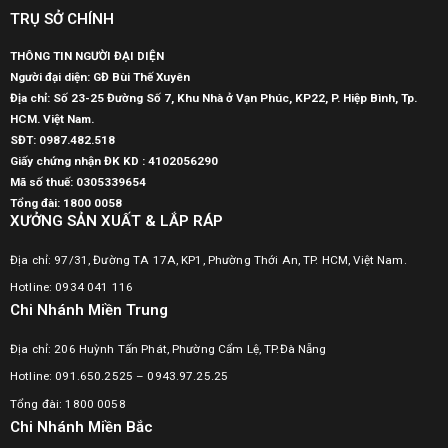
TRỤ SỞ CHÍNH
THÔNG TIN NGƯỜI ĐẠI DIỆN
Người đại diện: GĐ Bùi Thế Xuyên
Địa chỉ: Số 23-25 Đường Số 7, Khu Nhà ở Vạn Phúc, KP22, P. Hiệp Bình, Tp.
HCM. Việt Nam.
SĐT:
0987.482.518
Giấy chứng nhận ĐK KD : 4102056290
Mã số thuế:
0305339654
Tổng đài: 1800 0058
XƯỞNG SẢN XUẤT & LẮP RÁP
Địa chỉ: 97/31, Đường TA 17A, KP1, Phường Thới An, TP. HCM, Việt Nam.
Hotline: 0934 041 116
Chi Nhánh Miền Trung
Địa chỉ: 206 Huỳnh Tấn Phát, Phường Cẩm Lệ, TP.Đà Nẵng
Hotline: 091.650.2525 – 0943.97.25.25
Tổng đài: 1800 0058
Chi Nhánh Miền Bắc