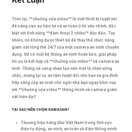
Tóm lại, **chuông cửa video** là một thiết bị tuyệt vời
để nâng cao sự tiện lợi và an toàn ở lối vào chính, đặc
biệt với tính năng **đàm thoại 2 chiều** độc đáo. Tuy
nhiên, nó không được thiết kế để thay thế chức năng
giám sát tổng thể 24/7 của một camera an ninh chuyên
dụng. Để có một hệ thống an ninh hoàn hảo, giải pháp
tối ưu là kết hợp cả **chuông cửa video** và camera an
ninh. Chúng sẽ cùng nhau tạo nên một lá chắn vững
chắc, mang lại sự an tâm tuyệt đối cho bạn và gia đình.
Hãy nâng cấp an ninh cho ngôi nhà bạn ngay hôm nay
với **chuông cửa video** thông minh và camera giám
sát hiện đại!
TẠI SAO NÊN CHỌN KAWASAN?
Thương hiệu hàng đầu Việt Nam trong lĩnh vực
điện tự động, an ninh, an toàn và điện thông minh