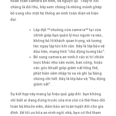
hoàn toàn camera an ninh, và ngược lại. Thay vì coi
chúng là đối thủ, hãy xem chúng là những mảnh ghép
bổ sung cho một hệ thống an ninh toàn diện và hiện
đại.
Lắp đặt **chuông cửa camera** tại cửa
chính giúp bạn quản lý mọi người ra vào,
không bỏ lỡ khách quan trọng, và tương
tác ngay lập tức khi cần. Đây là lớp bảo vệ
đầu tiên, mang tính “chủ động tương tác”.
Bổ sung camera an ninh ở các vị trí chiến
lược khác như sân vườn, ban công, hoặc
các góc khuất giúp giám sát tổng thể,
phát hiện xâm nhập từ xa và ghi lại bằng
chứng chi tiết. Đây là lớp bảo vệ “thụ động
giám sát”.
Sự kết hợp này mang lại hiệu quả gấp đôi: bạn không
chỉ biết ai đang đứng trước cửa mà còn có thể theo dõi
toàn bộ khuôn viên, đảm bảo an toàn tuyệt đối cho gia
đình. Để tối ưu hóa an ninh ngôi nhà, bạn có thể tham