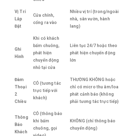
Vị Trí
Nhiều vị trí (trong/ngoài
Cửa chính,
Lắp
nhà, sân vườn, hành
cổng ra vào
Đặt
lang)
Khi có khách
bấm chuông,
Liên tục 24/7 hoặc theo
Ghi
phát hiện
phát hiện chuyển động
Hình
chuyển động
lớn
nhỏ tại cửa
Đàm
THƯỜNG KHÔNG hoặc
CÓ (tương tác
Thoại
chỉ có micro thu âm/loa
trực tiếp với
2
phát cảnh báo (không
khách)
Chiều
phải tương tác trực tiếp)
CÓ (thông báo
Thông
khi bấm
KHÔNG (chỉ thông báo
Báo
chuông, gọi
chuyển động)
Khách
video)