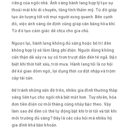
riêng của ngôi nhà. Ánh sáng hành lang hợp lý tạo sự
thoải mái khi di chuyển, tăng tính thẩm mỹ. Từ đó giúp
tạo ấn tượng tốt với mọi người xung quanh. Bên cạnh
đó, việc ánh sáng ổn định cũng giúp cân bằng hòa khí.
Từ đó tạo cảm giác dễ chịu cho gia chủ.
Ngược lại, hành lang không đủ sáng hoặc bố trí đèn
không hợp lý sẽ làm lãng phí điện. Người dùng không
cẩn thận dễ xảy ra sự cố trơn trượt dẫn đến té ngã. Đặc
biệt khi thời tiết xấu, trời mưa. Hành lang tối là cơ hội
để kẻ gian dòm ngó, lợi dụng thời cơ đột nhập và trộm
cắp tài sản.
Để tránh những vấn đề trên, nhiều gia đình thường thắp
sáng liên tục cho ngôi nhà bắt mắt hơn. Tuy nhiên, hóa
đơn tiền điện cứ mỗi tháng cũng nhảy bậc theo. Vậy
làm sao để đèn có thể tự động bật khi trời tối và tắt khi
môi trường đủ sáng? Đây là các câu hỏi mà nhiều hộ
gia đình khá băn khoăn.