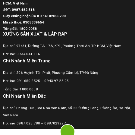
HCM. Việt Nam.
SĐT:
0987.482.518
Giấy chứng nhận ĐK KD : 4102056290
Mã số thuế:
0305339654
Tổng đài: 1800 0058
XƯỞNG SẢN XUẤT & LẮP RÁP
Địa chỉ: 97/31, Đường TA 17A, KP1, Phường Thới An, TP. HCM, Việt Nam.
Hotline: 0934 041 116
Chi Nhánh Miền Trung
Địa chỉ: 206 Huỳnh Tấn Phát, Phường Cẩm Lệ, TP.Đà Nẵng
Hotline: 091.650.2525 – 0943.97.25.25
Tổng đài: 1800 0058
Chi Nhánh Miền Bắc
Địa chỉ: Phòng 168 ,Tòa Nhà Vân Nam, Số 26 Đường Láng, P.Đống Đa, Hà Nội,
Việt Nam.
Hotline:
0987.028.780
–
0987029297
Tổng đài: 1800 0058