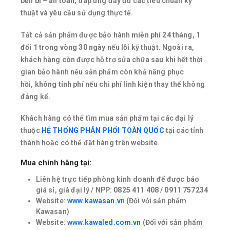
bền bỉ – an toàn
, đáp ứng đầy đủ các tiêu chuẩn kỹ
thuật và yêu cầu sử dụng thực tế.
Tất cả sản phẩm được bảo hành
miễn phí 24 tháng
,
1
đổi 1 trong vòng 30 ngày
nếu lỗi kỹ thuật. Ngoài ra,
khách hàng còn được hỗ trợ sửa chữa sau khi hết thời
gian bảo hành nếu sản phẩm còn khả năng phục
hồi,
không tính phí
nếu chi phí linh kiện thay thế không
đáng kể.
Khách hàng có thể tìm mua sản phẩm tại các đại lý
thuộc
HỆ THỐNG PHÂN PHỐI TOÀN QUỐC
tại các tỉnh
thành hoặc có thể đặt hàng trên website.
Mua chính hãng tại:
Liên hệ trực tiếp phòng kinh doanh để được báo
giá sỉ, giá đại lý / NPP:
0825 411 408 / 0911 757234
Website:
www.kawasan.vn
(Đối với sản phẩm
Kawasan)
Website:
www.kawaled.com.vn
(Đối với sản phẩm