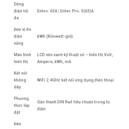
Dòng
điện tối
Entec: 63A | Entec Pro: 5(63)A
đa
Đơn vị đo
điện
kWh (Kilowatt-giờ)
năng
Màn hình
LCD nền xanh kỹ thuật số – hiển thị Volt,
hiển thị
Ampere, kWh, mA
Kết nối
không
WiFi 2.4GHz kết nối ứng dụng điện thoại
dây
Phương
Gắn thanh DIN Rail tiêu chuẩn trong tủ
thức lắp
điện
đặt
Đèn