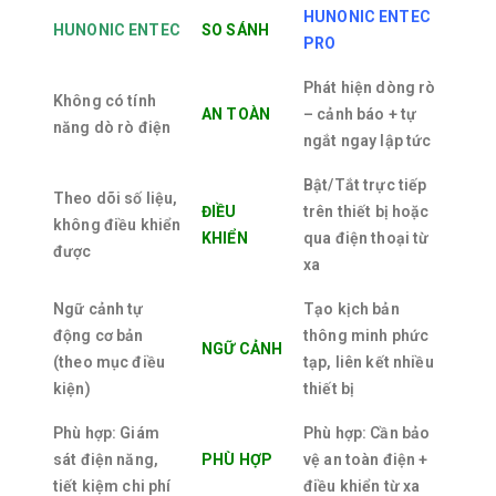
HUNONIC ENTEC
HUNONIC ENTEC
SO SÁNH
PRO
Phát hiện dòng rò
Không có tính
AN TOÀN
– cảnh báo + tự
năng dò rò điện
ngắt ngay lập tức
Bật/Tắt trực tiếp
Theo dõi số liệu,
ĐIỀU
trên thiết bị hoặc
không điều khiển
KHIỂN
qua điện thoại từ
được
xa
Ngữ cảnh tự
Tạo kịch bản
động cơ bản
thông minh phức
NGỮ CẢNH
(theo mục điều
tạp, liên kết nhiều
kiện)
thiết bị
Phù hợp: Giám
Phù hợp: Cần bảo
sát điện năng,
PHÙ HỢP
vệ an toàn điện +
tiết kiệm chi phí
điều khiển từ xa