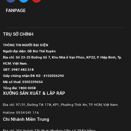
FANPAGE
TRỤ SỞ CHÍNH
THÔNG TIN NGƯỜI ĐẠI DIỆN
Người đại diện: GĐ Bùi Thế Xuyên
Địa chỉ: Số 23-25 Đường Số 7, Khu Nhà ở Vạn Phúc, KP22, P. Hiệp Bình, Tp.
HCM. Việt Nam.
SĐT:
0987.482.518
Giấy chứng nhận ĐK KD : 4102056290
Mã số thuế:
0305339654
Tổng đài: 1800 0058
XƯỞNG SẢN XUẤT & LẮP RÁP
Địa chỉ: 97/31, Đường TA 17A, KP1, Phường Thới An, TP. HCM, Việt Nam.
Hotline: 0934 041 116
Chi Nhánh Miền Trung
Địa chỉ: 206 Huỳnh Tấn Phát, Phường Cẩm Lệ, TP.Đà Nẵng