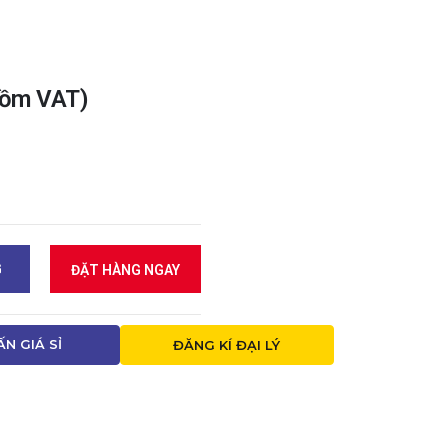
gồm VAT)
G
ĐẶT HÀNG NGAY
ẤN GIÁ SỈ
ĐĂNG KÍ ĐẠI LÝ