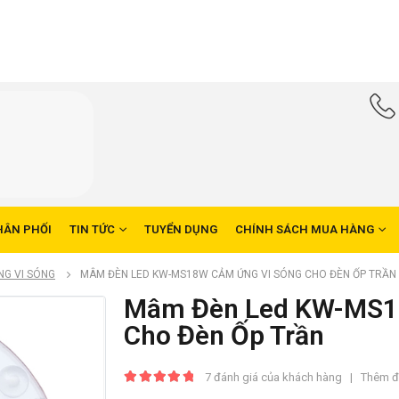
HÂN PHỐI
TIN TỨC
TUYỂN DỤNG
CHÍNH SÁCH MUA HÀNG
NG VI SÓNG
MÂM ĐÈN LED KW-MS18W CẢM ỨNG VI SÓNG CHO ĐÈN ỐP TRẦN
Mâm Đèn Led KW-MS1
Cho Đèn Ốp Trần
7
đánh giá của khách hàng
|
Thêm đ
5.00
trong số 5