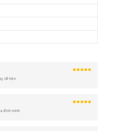
5
trên 5
 rất tiện.
5
trên 5
ia đình mình.