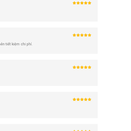
5
trên 5
5
trên 5
 tiết kiệm chi phí.
5
trên 5
5
trên 5