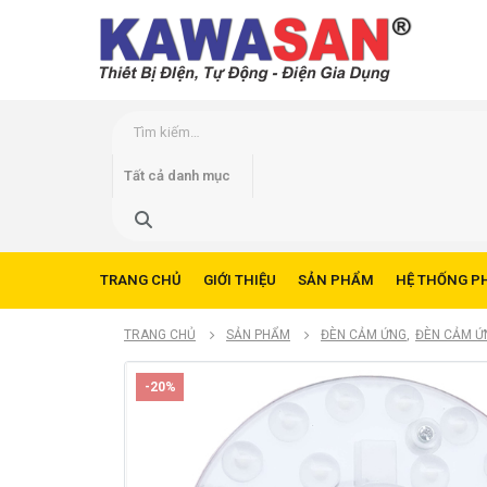
TRANG CHỦ
GIỚI THIỆU
SẢN PHẨM
HỆ THỐNG P
TRANG CHỦ
SẢN PHẨM
ĐÈN CẢM ỨNG
,
ĐÈN CẢM Ứ
-20%