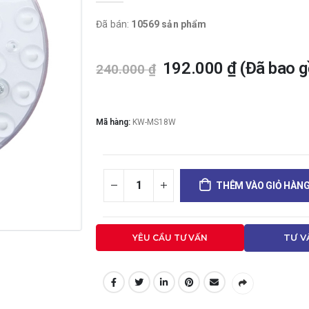
Đã bán:
10569 sản phẩm
192.000
₫
(Đã bao 
240.000
₫
Mã hàng:
KW-MS18W
THÊM VÀO GIỎ HÀN
YÊU CẦU TƯ VẤN
TƯ V