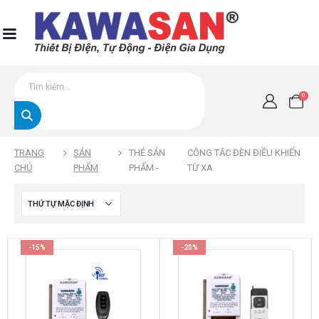
0
TRANG
SẢN
THẺ SẢN
CÔNG TẮC ĐÈN ĐIỀU KHIỂN
CHỦ
PHẨM
PHẨM -
TỪ XA
-15%
-20%