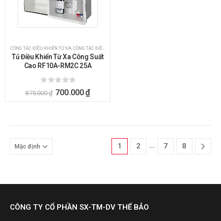
CÔNG TẮC ĐIỀU KHIỂN TỪ XA
,
CÔNG TẮC ĐIỀU KHIỂN TỪ XA BẰNG REMOTE
,
ĐIỀU KHIỂN BẰNG REMO
Tủ Điều Khiển Từ Xa Công Suất
Cao RF10A-RM2C 25A
0
ngoài 5
700.000
₫
875.000
₫
…
1
2
7
8
CÔNG TY CỔ PHẦN SX-TM-DV THẾ BẢO