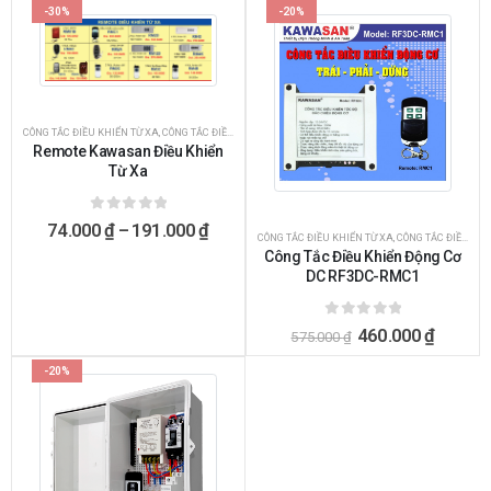
-30%
-20%
CÔNG TẮC ĐIỀU KHIỂN TỪ XA
,
CÔNG TẮC ĐIỀU KHIỂN TỪ XA BẰNG REMOTE
Remote Kawasan Điều Khiển
Từ Xa
0
ngoài 5
74.000
₫
–
191.000
₫
CÔNG TẮC ĐIỀU KHIỂN TỪ XA
,
CÔNG TẮC ĐIỀU KHIỂN TỪ XA BẰNG ĐIỆN THOẠI
Công Tắc Điều Khiển Động Cơ
DC RF3DC-RMC1
0
ngoài 5
460.000
₫
575.000
₫
-20%