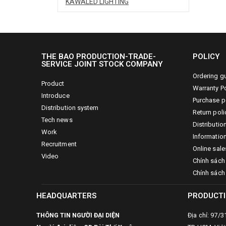
KAWALED LIGHTING
THE BAO PRODUCTION-TRADE-
POLICY
SERVICE JOINT STOCK COMPANY
Ordering g
Product
Warranty Po
Introduce
Purchase p
Distribution system
Return poli
Tech news
Distributio
Work
Information
Recruitment
Online sale
Video
Chính sách
Chính sách
HEADQUARTERS
PRODUCTI
THÔNG TIN NGƯỜI ĐẠI DIỆN
Địa chỉ: 97/