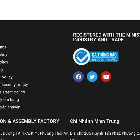
REGISTERED WITH THE MINIS
INDUSTRY AND TRADE
uide
licy
olicy
cy
n policy
 security policy
s agent policy
 kiểm hàng
 vận chuyển
ON & ASSEMBLY FACTORY
Chi Nhánh Miền Trung
31, Đường TA 17A, KP1, Phường Thới An,
Địa chỉ: 206 Huỳnh Tấn Phát, Phường C