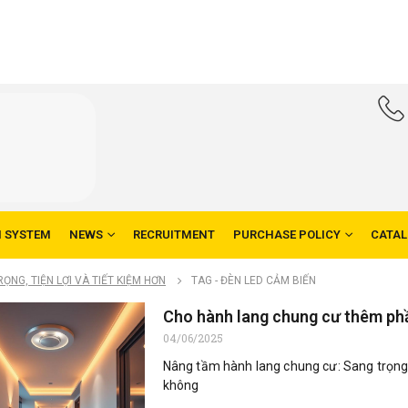
N SYSTEM
NEWS
RECRUITMENT
PURCHASE POLICY
CATA
NG, TIỆN LỢI VÀ TIẾT KIỆM HƠN
TAG -
ĐÈN LED CẢM BIẾN
Cho hành lang chung cư thêm phần
04/06/2025
Nâng tầm hành lang chung cư: Sang trọng, 
không